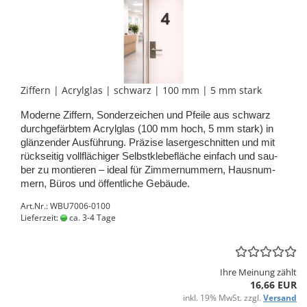
Zif­fern | Acryl­glas | schwarz | 100 mm | 5 mm stark
Mo­der­ne Zif­fern, Son­der­zei­chen und Pfei­le aus schwarz
durch­ge­färb­tem Acryl­glas (100 mm hoch, 5 mm stark) in
glän­zen­der Aus­füh­rung. Prä­zi­se la­ser­ge­schnit­ten und mit
rück­sei­tig voll­flä­chi­ger Selbst­kle­be­flä­che ein­fach und sau­
ber zu mon­tie­ren – ideal für Zim­mer­num­mern, Haus­num­
mern, Büros und öf­fent­li­che Ge­bäu­de.
Art.Nr.: WBU7006-0100
Lieferzeit:
ca. 3-4 Tage
Ihre Meinung zählt
16,66 EUR
inkl. 19% MwSt. zzgl.
Versand