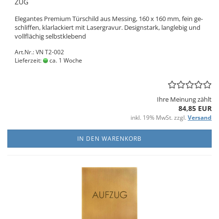
ZUG
Ele­gan­tes Pre­mi­um Tür­schild aus Mes­sing, 160 x 160 mm, fein ge­
schlif­fen, klar­la­ckiert mit La­ser­gra­vur. De­sign­stark, lang­le­big und
voll­flä­chig selbst­kle­bend
Art.Nr.: VN T2-002
Lieferzeit:
ca. 1 Woche
Ihre Meinung zählt
84,85 EUR
inkl. 19% MwSt. zzgl.
Versand
IN DEN WARENKORB