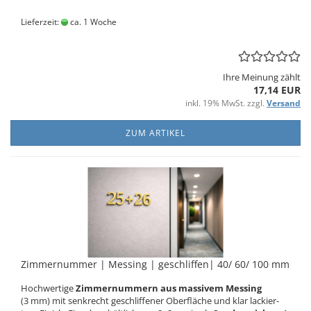
Lieferzeit:
ca. 1 Woche
Ihre Meinung zählt
17,14 EUR
inkl. 19% MwSt. zzgl.
Versand
ZUM ARTIKEL
Zim­mer­num­mer | Mes­sing | ge­schlif­fen| 40/ 60/ 100 mm
Hoch­wer­ti­ge
Zim­mer­num­mern aus mas­si­vem Mes­sing
(3 mm) mit senk­recht ge­schlif­fe­ner Ober­flä­che und klar la­ckier­