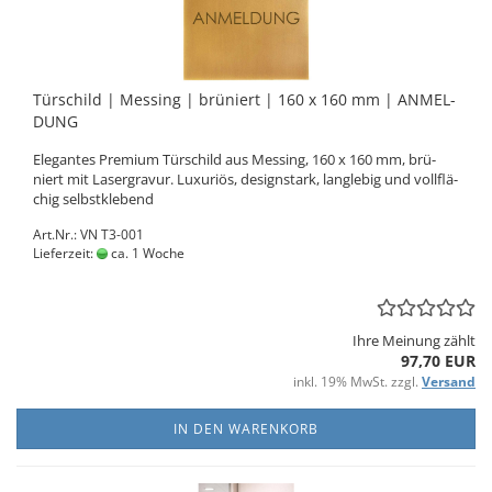
Tür­schild | Mes­sing | brü­niert | 160 x 160 mm | AN­MEL­
DUNG
Ele­gan­tes Pre­mi­um Tür­schild aus Mes­sing, 160 x 160 mm, brü­
niert mit La­ser­gra­vur. Lu­xu­ri­ös, de­sign­stark, lang­le­big und voll­flä­
chig selbst­kle­bend
Art.Nr.: VN T3-001
Lieferzeit:
ca. 1 Woche
Ihre Meinung zählt
97,70 EUR
inkl. 19% MwSt. zzgl.
Versand
IN DEN WARENKORB