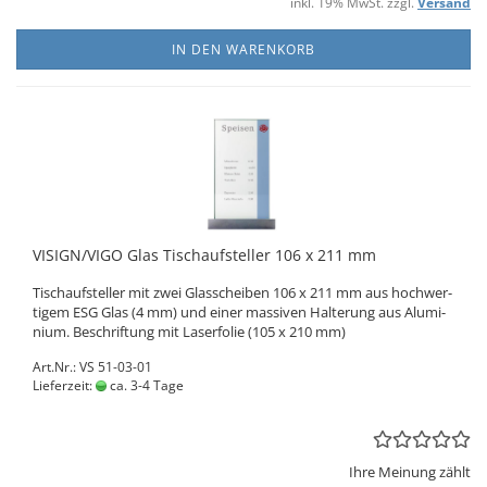
inkl. 19% MwSt. zzgl.
Versand
IN DEN WARENKORB
VI­SIGN/VIGO Glas Tisch­auf­stel­ler 106 x 211 mm
Tisch­auf­stel­ler mit zwei Glas­schei­ben 106 x 211 mm aus hoch­wer­
ti­gem ESG Glas (4 mm) und einer mas­si­ven Hal­te­rung aus Alu­mi­
ni­um. Be­schrif­tung mit La­ser­fo­lie (105 x 210 mm)
Art.Nr.: VS 51-03-01
Lieferzeit:
ca. 3-4 Tage
Ihre Meinung zählt