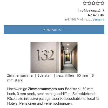
Ihre Meinung zählt
67,47 EUR
inkl. 19% MwSt. zzgl.
Versand
ZUM ARTIKEL
Zim­mer­num­mer | Edel­stahl | ge­schlif­fen| 60 mm | 3
mm stark
Hoch­wer­ti­ge
Zim­mer­num­mern aus Edel­stahl
, 60 mm
hoch, 3 mm stark, senk­recht ge­schlif­fen. Selbst­kle­ben­de
Rück­sei­te in­klu­si­ve pass­ge­nau­er Kle­be­scha­blo­ne. Ideal für
Ho­tels, Pen­sio­nen und Fe­ri­en­woh­nun­gen.