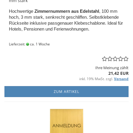
mm stark
Hoch­wer­ti­ge
Zim­mer­num­mern aus Edel­stahl
, 100 mm
hoch, 3 mm stark, senk­recht ge­schlif­fen. Selbst­kle­ben­de
Rück­sei­te in­klu­si­ve pass­ge­nau­er Kle­be­scha­blo­ne. Ideal für
Ho­tels, Pen­sio­nen und Fe­ri­en­woh­nun­gen.
Lieferzeit:
ca. 1 Woche
Ihre Meinung zählt
21,42 EUR
inkl. 19% MwSt. zzgl.
Versand
ZUM ARTIKEL