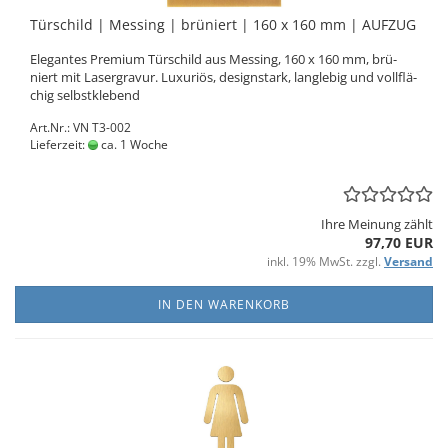
Tür­schild | Mes­sing | brü­niert | 160 x 160 mm | AUF­ZUG
Ele­gan­tes Pre­mi­um Tür­schild aus Mes­sing, 160 x 160 mm, brü­
niert mit La­ser­gra­vur. Lu­xu­ri­ös, de­sign­stark, lang­le­big und voll­flä­
chig selbst­kle­bend
Art.Nr.: VN T3-002
Lieferzeit:
ca. 1 Woche
Ihre Meinung zählt
97,70 EUR
inkl. 19% MwSt. zzgl.
Versand
IN DEN WARENKORB