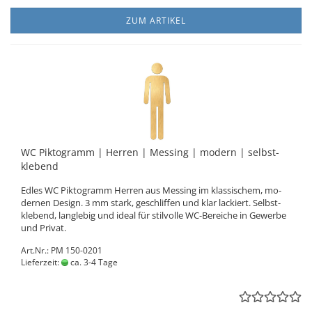
ZUM ARTIKEL
WC Pik­to­gramm | Her­ren | Mes­sing | mo­dern | selbst­
kle­bend
Edles WC Pik­to­gramm Her­ren aus Mes­sing im klas­si­schem, mo­
der­nen De­sign. 3 mm stark, ge­schlif­fen und klar la­ckiert. Selbst­
kle­bend, lang­le­big und ideal für stil­vol­le WC-​Bereiche in Ge­wer­be
und Pri­vat.
Art.Nr.: PM 150-0201
Lieferzeit:
ca. 3-4 Tage