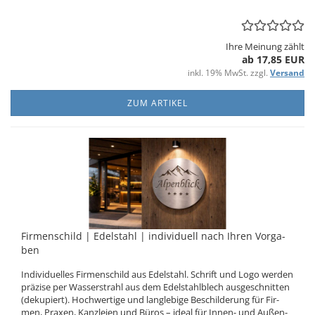
Ihre Meinung zählt
ab 17,85 EUR
inkl. 19% MwSt. zzgl.
Versand
ZUM ARTIKEL
Fir­men­schild | Edel­stahl | in­di­vi­du­ell nach Ihren Vor­ga­
ben
In­di­vi­du­el­les Fir­men­schild aus Edel­stahl. Schrift und Logo wer­den
prä­zi­se per Was­ser­strahl aus dem Edel­stahl­blech aus­ge­schnit­ten
(de­ku­piert). Hoch­wer­ti­ge und lang­le­bi­ge Be­schil­de­rung für Fir­
men, Pra­xen, Kanz­lei­en und Büros – ideal für Innen-​ und Au­ßen­