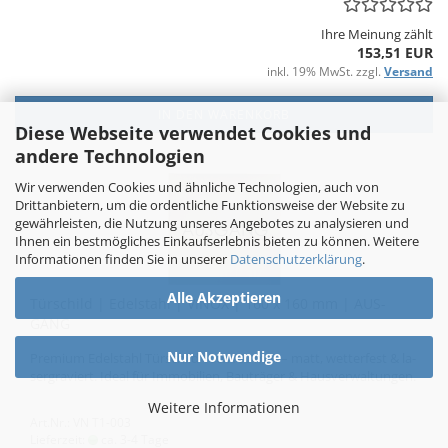
Ihre Meinung zählt
153,51 EUR
inkl. 19% MwSt. zzgl.
Versand
IN DEN WARENKORB
Diese Webseite verwendet Cookies und
andere Technologien
Wir verwenden Cookies und ähnliche Technologien, auch von
Drittanbietern, um die ordentliche Funktionsweise der Website zu
gewährleisten, die Nutzung unseres Angebotes zu analysieren und
Ihnen ein bestmögliches Einkaufserlebnis bieten zu können. Weitere
Informationen finden Sie in unserer
Datenschutzerklärung
.
Alle Akzeptieren
Tür­schild | Edel­stahl | VINOX | 160 x 160 mm | AUS­
GANG
Nur Notwendige
Pre­mi­um Edel­stahl Tür­schild 160x160 mm – matt, wet­ter­fest & la­
ser­gra­viert. Ideal für Im­mo­bi­li­en, Bau­trä­ger & Haus­ver­wal­tun­gen.
Weitere Informationen
Art.Nr.: VN T1-003
Lieferzeit:
ca. 3-4 Tage