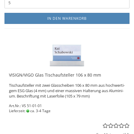
IN DEN WARENKORB
VI­SIGN/VIGO Glas Tisch­auf­stel­ler 106 x 80 mm
Tisch­auf­stel­ler mit zwei Glas­schei­ben 106 x 80 mm aus hoch­wer­ti­
gem ESG Glas (4 mm) und einer mas­si­ven Hal­te­rung aus Alu­mi­ni­
um. Be­schrif­tung mit La­ser­fo­lie (105 x 79 mm)
Art.Nr.: VS 51-01-01
Lieferzeit:
ca. 3-4 Tage