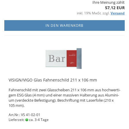
Ihre Meinung zählt
57,12 EUR
inkl. 19% MwSt. zzgl.
Versand
IN DEN WARENKORB
VI­SIGN/VIGO Glas Fah­nen­schild 211 x 106 mm
Fah­nen­schild mit zwei Glas­schei­ben 211 x 106 mm aus hoch­wer­ti­
gem ESG Glas (4 mm) und einer mas­si­ven Hal­te­rung aus Alu­mi­ni­
um (ver­deck­te Be­fes­ti­gung). Be­schrif­tung mit La­ser­fo­lie (210 x
105 mm).
Art.Nr.: VS 41-02-01
Lieferzeit:
ca. 3-4 Tage