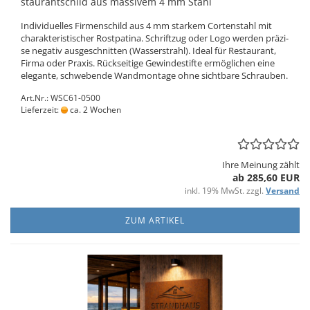
stau­rant­schild aus mas­si­vem 4 mm Stahl
In­di­vi­du­el­les Fir­men­schild aus 4 mm star­kem Cor­ten­stahl mit
cha­rak­te­ris­ti­scher Rost­pa­ti­na. Schrift­zug oder Logo wer­den prä­zi­
se ne­ga­tiv aus­ge­schnit­ten (Was­ser­strahl). Ideal für Re­stau­rant,
Firma oder Pra­xis. Rück­sei­ti­ge Ge­win­de­stif­te er­mög­li­chen eine
ele­gan­te, schwe­ben­de Wand­mon­ta­ge ohne sicht­ba­re Schrau­ben.
Art.Nr.: WSC61-0500
Lieferzeit:
ca. 2 Wochen
Ihre Meinung zählt
ab 285,60 EUR
inkl. 19% MwSt. zzgl.
Versand
ZUM ARTIKEL