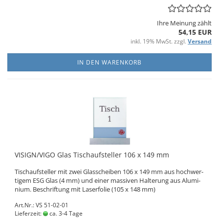
Ihre Meinung zählt
54,15 EUR
inkl. 19% MwSt. zzgl.
Versand
IN DEN WARENKORB
VI­SIGN/VIGO Glas Tisch­auf­stel­ler 106 x 149 mm
Tisch­auf­stel­ler mit zwei Glas­schei­ben 106 x 149 mm aus hoch­wer­
ti­gem ESG Glas (4 mm) und einer mas­si­ven Hal­te­rung aus Alu­mi­
ni­um. Be­schrif­tung mit La­ser­fo­lie (105 x 148 mm)
Art.Nr.: VS 51-02-01
Lieferzeit:
ca. 3-4 Tage