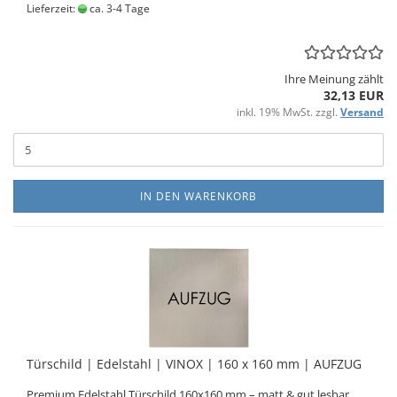
Lieferzeit:
ca. 3-4 Tage
Ihre Meinung zählt
32,13 EUR
inkl. 19% MwSt. zzgl.
Versand
IN DEN WARENKORB
Tür­schild | Edel­stahl | VINOX | 160 x 160 mm | AUF­ZUG
Pre­mi­um Edel­stahl Tür­schild 160x160 mm – matt & gut les­bar.