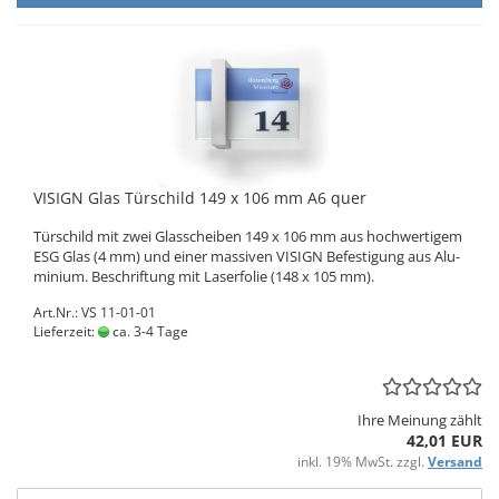
VI­SIGN Glas Tür­schild 149 x 106 mm A6 quer
Tür­schild mit zwei Glas­schei­ben 149 x 106 mm aus hoch­wer­ti­gem
ESG Glas (4 mm) und einer mas­si­ven VI­SIGN Be­fes­ti­gung aus Alu­
mi­ni­um. Be­schrif­tung mit La­ser­fo­lie (148 x 105 mm).
Art.Nr.: VS 11-01-01
Lieferzeit:
ca. 3-4 Tage
Ihre Meinung zählt
42,01 EUR
inkl. 19% MwSt. zzgl.
Versand