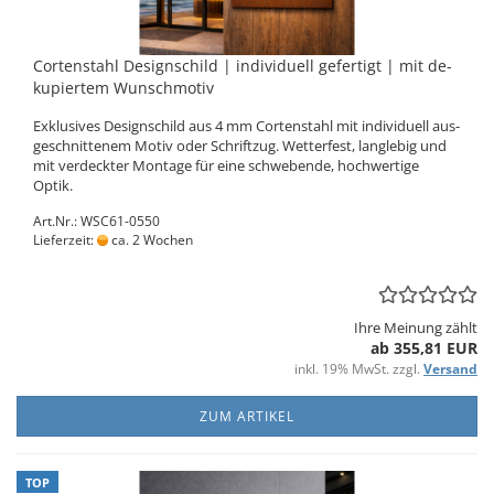
Cor­ten­stahl De­sign­schild | in­di­vi­du­ell ge­fer­tigt | mit de­
ku­pier­tem Wunsch­mo­tiv
Ex­klu­si­ves De­sign­schild aus 4 mm Cor­ten­stahl mit in­di­vi­du­ell aus­
ge­schnit­te­nem Motiv oder Schrift­zug. Wet­ter­fest, lang­le­big und
mit ver­deck­ter Mon­ta­ge für eine schwe­ben­de, hoch­wer­ti­ge
Optik.
Art.Nr.: WSC61-0550
Lieferzeit:
ca. 2 Wochen
Ihre Meinung zählt
ab 355,81 EUR
inkl. 19% MwSt. zzgl.
Versand
ZUM ARTIKEL
TOP