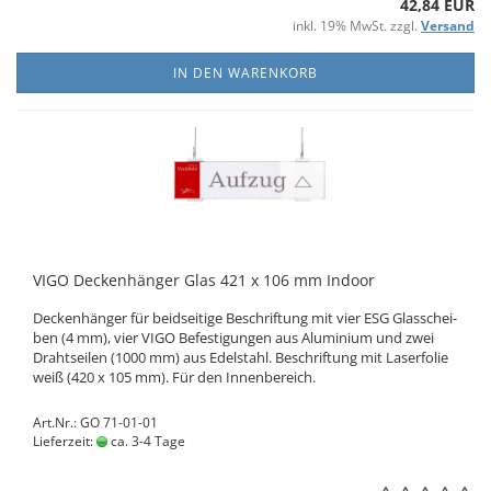
42,84 EUR
inkl. 19% MwSt. zzgl.
Versand
IN DEN WARENKORB
VIGO De­cken­hän­ger Glas 421 x 106 mm In­door
De­cken­hän­ger für beid­sei­ti­ge Be­schrif­tung mit vier ESG Glas­schei­
ben (4 mm), vier VIGO Be­fes­ti­gun­gen aus Alu­mi­ni­um und zwei
Draht­sei­len (1000 mm) aus Edel­stahl. Be­schrif­tung mit La­ser­fo­lie
weiß (420 x 105 mm). Für den In­nen­be­reich.
Art.Nr.: GO 71-01-01
Lieferzeit:
ca. 3-4 Tage