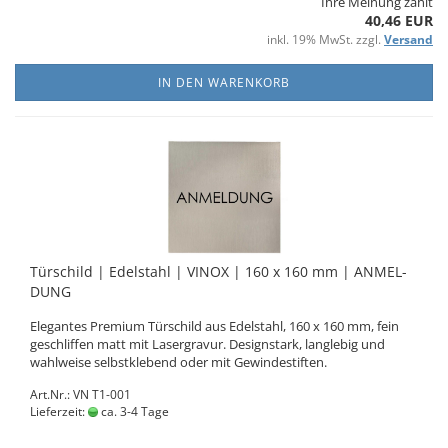
Ihre Meinung zählt
40,46 EUR
inkl. 19% MwSt. zzgl.
Versand
IN DEN WARENKORB
Tür­schild | Edel­stahl | VINOX | 160 x 160 mm | AN­MEL­
DUNG
Ele­gan­tes Pre­mi­um Tür­schild aus Edel­stahl, 160 x 160 mm, fein
ge­schlif­fen matt mit La­ser­gra­vur. De­sign­stark, lang­le­big und
wahl­wei­se selbst­kle­bend oder mit Ge­win­de­stif­ten.
Art.Nr.: VN T1-001
Lieferzeit:
ca. 3-4 Tage