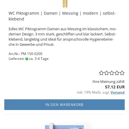
WC Pik­to­gramm | Damen | Mes­sing | mo­dern | selbst­
kle­bend
Edles WC Pik­to­gramm Damen aus Mes­sing im klas­si­schem, mo­
der­nen De­sign. 3 mm stark, ge­schlif­fen und klar la­ckiert. Selbst­
kle­bend, lang­le­big und ideal für an­spruchs­vol­le Hy­gie­ne­be­rei­
che in Ge­wer­be und Pri­vat.
Art.Nr.: PM 150-0200
Lieferzeit:
ca. 3-4 Tage
Ihre Meinung zählt
57,12 EUR
inkl. 19% MwSt. zzgl.
Versand
IN DEN WARENKORB