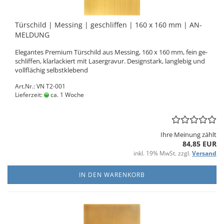
Tür­schild | Mes­sing | ge­schlif­fen | 160 x 160 mm | AN­
MEL­DUNG
Ele­gan­tes Pre­mi­um Tür­schild aus Mes­sing, 160 x 160 mm, fein ge­
schlif­fen, klar­la­ckiert mit La­ser­gra­vur. De­sign­stark, lang­le­big und
voll­flä­chig selbst­kle­bend
Art.Nr.: VN T2-001
Lieferzeit:
ca. 1 Woche
Ihre Meinung zählt
84,85 EUR
inkl. 19% MwSt. zzgl.
Versand
IN DEN WARENKORB