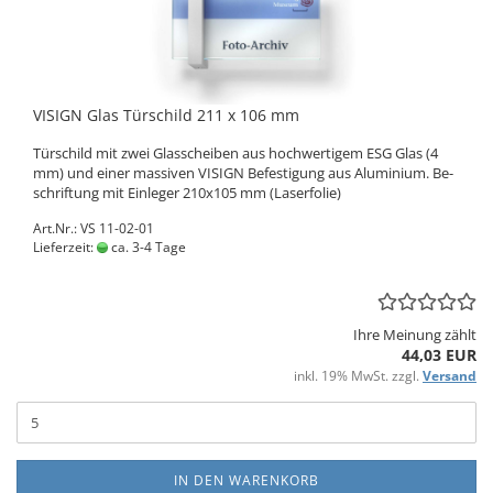
VI­SIGN Glas Tür­schild 211 x 106 mm
Tür­schild mit zwei Glas­schei­ben aus hoch­wer­ti­gem ESG Glas (4
mm) und einer mas­si­ven VI­SIGN Be­fes­ti­gung aus Alu­mi­ni­um. Be­
schrif­tung mit Ein­le­ger 210x105 mm (La­ser­fo­lie)
Art.Nr.: VS 11-02-01
Lieferzeit:
ca. 3-4 Tage
Ihre Meinung zählt
44,03 EUR
inkl. 19% MwSt. zzgl.
Versand
IN DEN WARENKORB