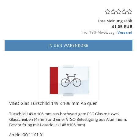
Ihre Meinung zählt
41,65 EUR
inkl. 19% MwSt. zzgl.
Versand
IN DEN WARENKORB
VIGO Glas Tür­schild 149 x 106 mm A6 quer
Tür­schild 149 x 106 mm aus hoch­wer­ti­gem ESG Glas mit zwei
Glas­schei­ben (4 mm) und einer VIGO Be­fes­ti­gung aus Alu­mi­ni­um.
Be­schrif­tung mit La­ser­fo­lie (148 x105 mm)
Art.Nr.: GO 11-01-01