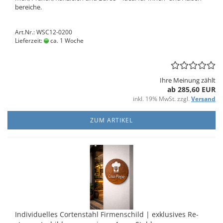
be­rei­che.
Art.Nr.: WSC12-0200
Lieferzeit:
ca. 1 Woche
Ihre Meinung zählt
ab 285,60 EUR
inkl. 19% MwSt. zzgl.
Versand
ZUM ARTIKEL
In­di­vi­du­el­les Cor­ten­stahl Fir­men­schild | ex­klu­si­ves Re­