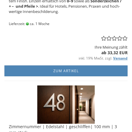
tem Fi­nish. Ein­zeln er­hält­lich von
0–9
sowie als
Son­der­zei­chen /
+ – und Pfei­le >
. Ideal für Ho­tels, Pen­sio­nen, Pra­xen und hoch­
wer­ti­ge In­nen­be­schil­de­rung.
Lieferzeit:
ca. 1 Woche
Ihre Meinung zählt
ab 33,32 EUR
inkl. 19% MwSt. zzgl.
Versand
ZUM ARTIKEL
Zim­mer­num­mer | Edel­stahl | ge­schlif­fen| 100 mm | 3