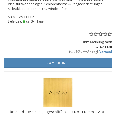
Ideal für Wohn­an­la­gen, Se­nio­ren­hei­me & Pfle­ge­ein­rich­tun­gen.
Selbst­kle­bend oder mit Ge­win­de­stif­ten.
Art.Nr.: VN T1-002
Lieferzeit:
ca. 3-4 Tage
Ihre Meinung zählt
67,47 EUR
inkl. 19% MwSt. zzgl.
Versand
ZUM ARTIKEL
Tür­schild | Mes­sing | ge­schlif­fen | 160 x 160 mm | AUF­