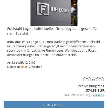
Edel­stahl Logo - In­di­vi­du­el­les Fir­men­lo­go aus ge­schlif­fe­
nem Edel­stahl
In­di­vi­du­el­les 3D-​Logo aus 3 mm star­kem ge­schlif­fe­nem Edel­stahl
in Pre­mi­um­qua­li­tät. Prä­zi­se ge­fer­tigt mit mo­derns­ter Was­ser­
strahl­tech­nik für ex­klu­si­ve Fir­men­lo­gos, Wand­lo­gos und Fas­sa­
den­be­schrif­tun­gen im Innen-​ und Au­ßen­be­reich.
Art.Nr.: WBU12-0100
Lieferzeit:
ca. 2 Wochen
Ihre Meinung zählt
374,85 EUR
inkl. 19% MwSt. zzgl.
Versand
ZUM ARTIKEL