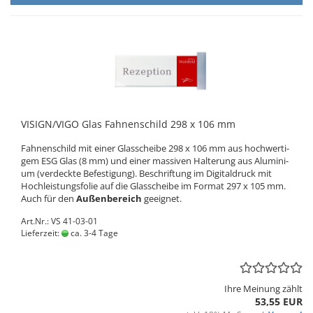
VI­SIGN/VIGO Glas Fah­nen­schild 298 x 106 mm
Fah­nen­schild mit einer Glas­schei­be 298 x 106 mm aus hoch­wer­ti­
gem ESG Glas (8 mm) und einer mas­si­ven Hal­te­rung aus Alu­mi­ni­
um (ver­deck­te Be­fes­ti­gung). Be­schrif­tung im Di­gi­tal­druck mit
Hoch­leis­tungs­fo­lie auf die Glas­schei­be im For­mat 297 x 105 mm.
Auch für den
Au­ßen­be­reich
ge­eig­net.
Art.Nr.: VS 41-03-01
Lieferzeit:
ca. 3-4 Tage
Ihre Meinung zählt
53,55 EUR