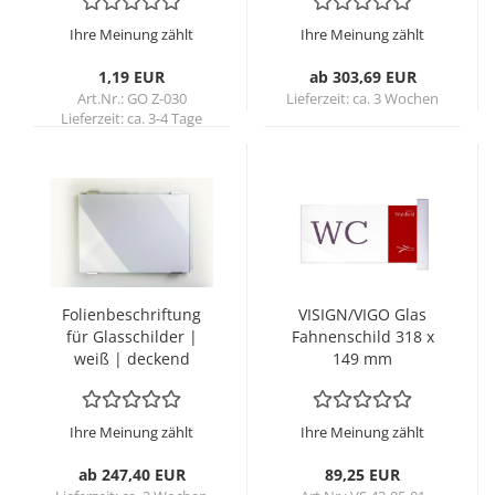
Ihre Meinung zählt
Ihre Meinung zählt
1,19 EUR
ab 303,69 EUR
Art.Nr.: GO Z-030
Lieferzeit:
ca. 3 Wochen
Lieferzeit:
ca. 3-4 Tage
Fo­li­en­be­schrif­tung
VI­SIGN/VIGO Glas
für Glas­schil­der |
Fah­nen­schild 318 x
weiß | de­ckend
149 mm
Ihre Meinung zählt
Ihre Meinung zählt
ab 247,40 EUR
89,25 EUR