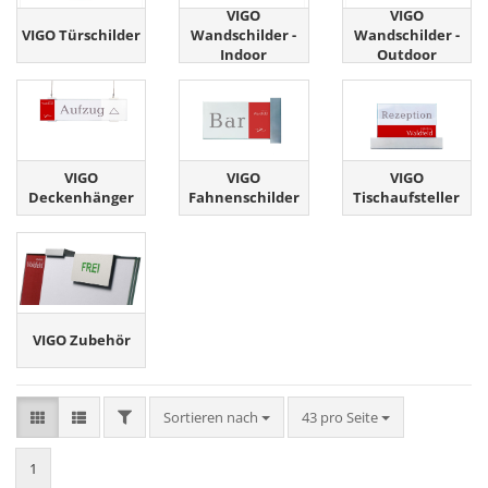
VIGO
VIGO
VIGO Türschilder
Wandschilder -
Wandschilder -
Indoor
Outdoor
VIGO
VIGO
VIGO
Deckenhänger
Fahnenschilder
Tischaufsteller
VIGO Zubehör
FILTER
Sortieren nach
pro Seite
Sortieren nach
43 pro Seite
1