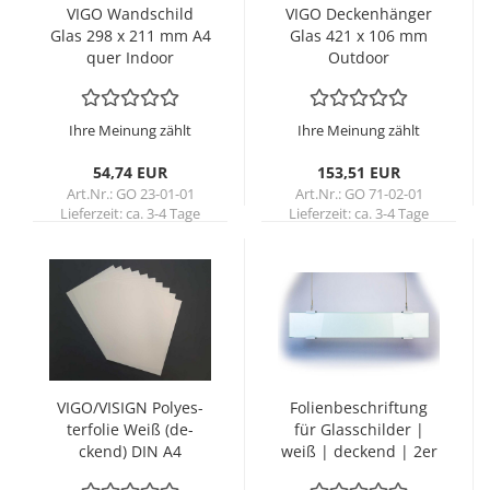
VIGO Wand­schild
VIGO De­cken­hän­ger
Glas 298 x 211 mm A4
Glas 421 x 106 mm
quer In­door
Out­door
Ihre Meinung zählt
Ihre Meinung zählt
54,74 EUR
153,51 EUR
Art.Nr.: GO 23-01-01
Art.Nr.: GO 71-02-01
Lieferzeit:
ca. 3-4 Tage
Lieferzeit:
ca. 3-4 Tage
VIGO/VI­SIGN Po­ly­es­
Fo­li­en­be­schrif­tung
ter­fo­lie Weiß (de­
für Glas­schil­der |
ckend) DIN A4
weiß | de­ckend | 2er
Pack