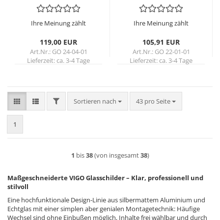
Ihre Meinung zählt
Ihre Meinung zählt
119,00 EUR
105,91 EUR
Art.Nr.: GO 24-04-01
Art.Nr.: GO 22-01-01
Lieferzeit:
ca. 3-4 Tage
Lieferzeit:
ca. 3-4 Tage
FILTER
Sortieren nach
pro Seite
Sortieren nach
43 pro Seite
1
1
bis
38
(von insgesamt
38
)
Maßgeschneiderte VIGO Glasschilder – Klar, professionell und
stilvoll
Eine hochfunktionale Design-Linie aus silbermattem Aluminium und
Echtglas mit einer simplen aber genialen Montagetechnik: Häufige
Wechsel sind ohne Einbußen möglich, Inhalte frei wählbar und durch