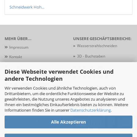
Schneidwerk Hoh...
MEHR ÜBER...
UNSERE GESCHÄFTSBEREICHE:
»
Wasserstrahlschneiden
Impressum
»
3D - Buchstaben
Kontakt
Versand- &
»
Laserschneiden
Diese Webseite verwendet Cookies und
Zahlungsbedingungen
»
Laserbeschriftung
andere Technologien
Widerrufsrecht & Muster-
»
Schildersysteme
Wir verwenden Cookies und ähnliche Technologien, auch von
Widerrufsformular
Drittanbietern, um die ordentliche Funktionsweise der Website zu
gewährleisten, die Nutzung unseres Angebotes zu analysieren und
AGB
Ihnen ein bestmögliches Einkaufserlebnis bieten zu können. Weitere
Informationen finden Sie in unserer
Datenschutzerklärung
.
Privatsphäre und Datenschutz
Cookie Einstellungen
Alle Akzeptieren