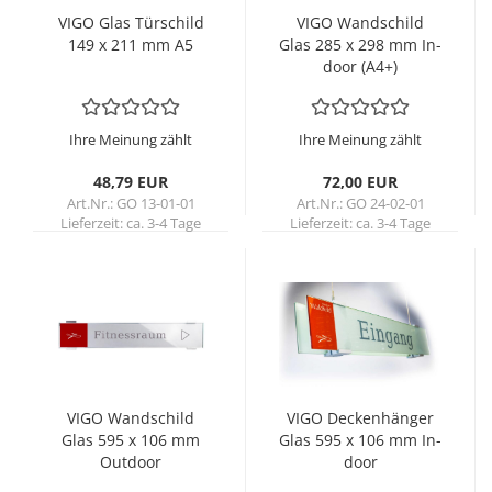
VIGO Glas Tür­schild
VIGO Wand­schild
149 x 211 mm A5
Glas 285 x 298 mm In­
door (A4+)
Ihre Meinung zählt
Ihre Meinung zählt
48,79 EUR
72,00 EUR
Art.Nr.: GO 13-01-01
Art.Nr.: GO 24-02-01
Lieferzeit:
ca. 3-4 Tage
Lieferzeit:
ca. 3-4 Tage
VIGO Wand­schild
VIGO De­cken­hän­ger
Glas 595 x 106 mm
Glas 595 x 106 mm In­
Out­door
door