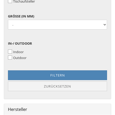
Tischaufsteller
GRÖSSE (
GRÖSSE (IN MM)
IN M
M)
IN-/
IN-/ OUTDOOR
OUTDOOR
Indoor
Outdoor
FILTERN
ZURÜCKSETZEN
Hersteller