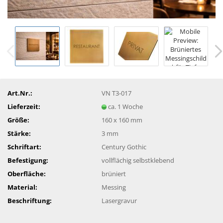
Art.Nr.:
VN T3-017
Lieferzeit:
ca. 1 Woche
Größe:
160 x 160 mm
Stärke:
3 mm
Schriftart:
Century Gothic
Befestigung:
vollflächig selbstklebend
Oberfläche:
brüniert
Material:
Messing
Beschriftung:
Lasergravur