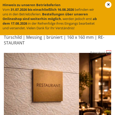
Hinweis zu unseren Betriebsferien
Vom
31.07.2026 bis einschließlich 16.08.2026
befinden wir
uns in den Betriebsferien.
Bestellungen über unseren
Onlineshop sind weiterhin möglich
, werden jedoch erst
ab
« Erster
« zurück
weiter »
Letzter »
dem 17.08.2026
in der Reihenfolge ihres Eingangs bearbeitet
und versendet. Vielen Dank für Ihr Verständnis!
31
Artikel in dieser Kategorie
Tür­schild | Mes­sing | brü­niert | 160 x 160 mm | RE­
STAU­RANT