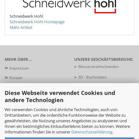
Schneidwerk Hohl
Schneidwerk Hohl Homepage
Mehr Artikel
MEHR ÜBER...
UNSERE GESCHÄFTSBEREICHE:
»
Wasserstrahlschneiden
Impressum
»
3D - Buchstaben
Kontakt
Versand- &
»
Laserschneiden
Diese Webseite verwendet Cookies und
Zahlungsbedingungen
»
Laserbeschriftung
andere Technologien
Widerrufsrecht & Muster-
»
Schildersysteme
Wir verwenden Cookies und ähnliche Technologien, auch von
Widerrufsformular
Drittanbietern, um die ordentliche Funktionsweise der Website zu
gewährleisten, die Nutzung unseres Angebotes zu analysieren und
AGB
Ihnen ein bestmögliches Einkaufserlebnis bieten zu können. Weitere
Informationen finden Sie in unserer
Datenschutzerklärung
.
Privatsphäre und Datenschutz