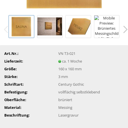
Art.Nr.:
VN T3-021
Lieferzeit:
ca. 1 Woche
Größe:
160 x 160 mm
Stärke:
3 mm
Schriftart:
Century Gothic
Befestigung:
vollflächig selbstklebend
Oberfläche:
brüniert
Material:
Messing
Beschriftung:
Lasergravur