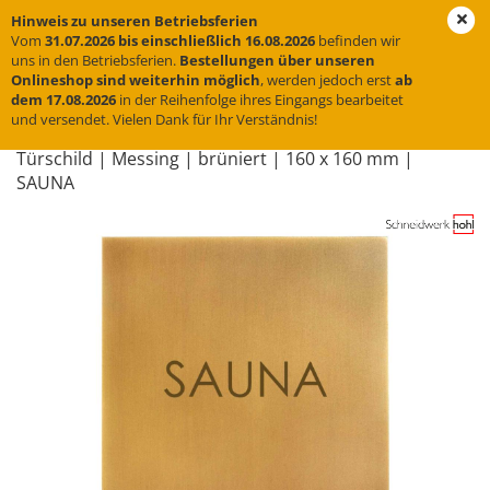
Hinweis zu unseren Betriebsferien
Vom
31.07.2026 bis einschließlich 16.08.2026
befinden wir
uns in den Betriebsferien.
Bestellungen über unseren
Onlineshop sind weiterhin möglich
, werden jedoch erst
ab
« Erster
« zurück
weiter »
Letzter »
dem 17.08.2026
in der Reihenfolge ihres Eingangs bearbeitet
und versendet. Vielen Dank für Ihr Verständnis!
31
Artikel in dieser Kategorie
Tür­schild | Mes­sing | brü­niert | 160 x 160 mm |
SAUNA