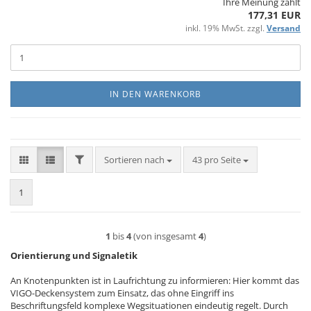
Ihre Meinung zählt
177,31 EUR
inkl. 19% MwSt. zzgl.
Versand
IN DEN WARENKORB
FILTER
Sortieren nach
pro Seite
Sortieren nach
43 pro Seite
1
1
bis
4
(von insgesamt
4
)
Orientierung und Signaletik
An Knotenpunkten ist in Laufrichtung zu informieren: Hier kommt das
VIGO-Deckensystem zum Einsatz, das ohne Eingriff ins
Beschriftungsfeld komplexe Wegsituationen eindeutig regelt. Durch