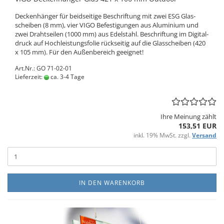
De­cken­hän­ger für beid­sei­ti­ge Be­schrif­tung mit zwei ESG Glas­
schei­ben (8 mm), vier VIGO Be­fes­ti­gun­gen aus Alu­mi­ni­um und
zwei Draht­sei­len (1000 mm) aus Edel­stahl. Be­schrif­tung im Di­gi­tal­
druck auf Hoch­leis­tungs­fo­lie rück­sei­tig auf die Glas­schei­ben (420
x 105 mm). Für den Au­ßen­be­reich ge­eig­net!
Art.Nr.: GO 71-02-01
Lieferzeit:
ca. 3-4 Tage
Ihre Meinung zählt
153,51 EUR
inkl. 19% MwSt. zzgl.
Versand
IN DEN WARENKORB