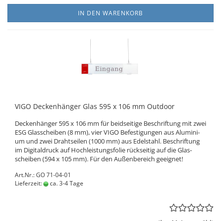
IN DEN WARENKORB
VIGO De­cken­hän­ger Glas 595 x 106 mm Out­door
De­cken­hän­ger 595 x 106 mm für beid­sei­ti­ge Be­schrif­tung mit zwei
ESG Glas­schei­ben (8 mm), vier VIGO Be­fes­ti­gun­gen aus Alu­mi­ni­
um und zwei Draht­sei­len (1000 mm) aus Edel­stahl. Be­schrif­tung
im Di­gi­tal­druck auf Hoch­leis­tungs­fo­lie rück­sei­tig auf die Glas­
schei­ben (594 x 105 mm). Für den Au­ßen­be­reich ge­eig­net!
Art.Nr.: GO 71-04-01
Lieferzeit:
ca. 3-4 Tage