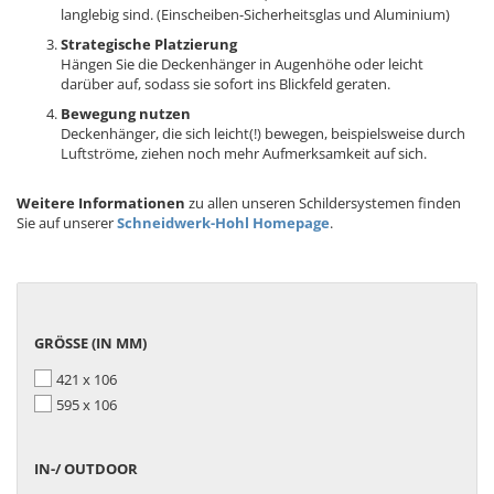
langlebig sind. (Einscheiben-Sicherheitsglas und Aluminium)
Strategische Platzierung
Hängen Sie die Deckenhänger in Augenhöhe oder leicht
darüber auf, sodass sie sofort ins Blickfeld geraten.
Bewegung nutzen
Deckenhänger, die sich leicht(!) bewegen, beispielsweise durch
Luftströme, ziehen noch mehr Aufmerksamkeit auf sich.
Weitere Informationen
zu allen unseren Schildersystemen finden
Sie auf unserer
Schneidwerk-Hohl Homepage
.
GRÖSSE (
GRÖSSE (IN MM)
IN M
421 x 106
M)
595 x 106
IN-/
IN-/ OUTDOOR
OUTDOOR