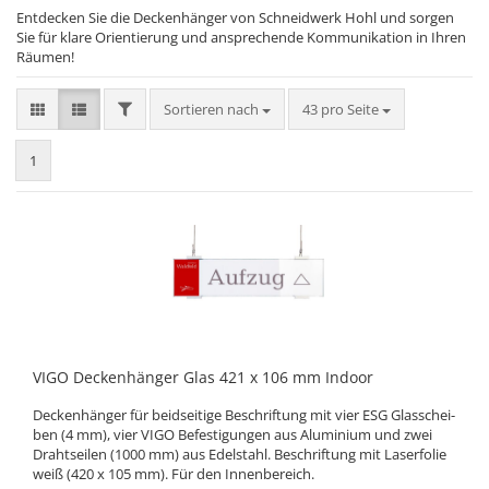
Entdecken Sie die Deckenhänger von Schneidwerk Hohl und sorgen
Sie für klare Orientierung und ansprechende Kommunikation in Ihren
Räumen!
FILTER
Sortieren nach
pro Seite
Sortieren nach
43 pro Seite
1
VIGO De­cken­hän­ger Glas 421 x 106 mm In­door
De­cken­hän­ger für beid­sei­ti­ge Be­schrif­tung mit vier ESG Glas­schei­
ben (4 mm), vier VIGO Be­fes­ti­gun­gen aus Alu­mi­ni­um und zwei
Draht­sei­len (1000 mm) aus Edel­stahl. Be­schrif­tung mit La­ser­fo­lie
weiß (420 x 105 mm). Für den In­nen­be­reich.