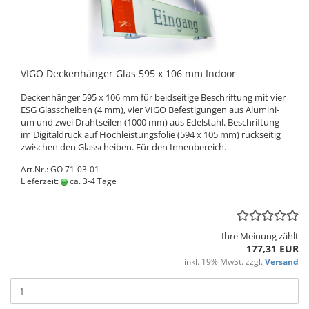
VIGO De­cken­hän­ger Glas 595 x 106 mm In­door
De­cken­hän­ger 595 x 106 mm für beid­sei­ti­ge Be­schrif­tung mit vier
ESG Glas­schei­ben (4 mm), vier VIGO Be­fes­ti­gun­gen aus Alu­mi­ni­
um und zwei Draht­sei­len (1000 mm) aus Edel­stahl. Be­schrif­tung
im Di­gi­tal­druck auf Hoch­leis­tungs­fo­lie (594 x 105 mm) rück­sei­tig
zwi­schen den Glas­schei­ben. Für den In­nen­be­reich.
Art.Nr.: GO 71-03-01
Lieferzeit:
ca. 3-4 Tage
Ihre Meinung zählt
177,31 EUR
inkl. 19% MwSt. zzgl.
Versand