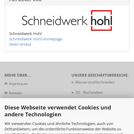
Schneidwerk Hohl
Schneidwerk Hohl Homepage
Mehr Artikel
MEHR ÜBER...
UNSERE GESCHÄFTSBEREICHE:
»
Wasserstrahlschneiden
Impressum
»
3D - Buchstaben
Kontakt
Versand- &
»
Laserschneiden
Diese Webseite verwendet Cookies und
Zahlungsbedingungen
»
Laserbeschriftung
andere Technologien
Widerrufsrecht & Muster-
»
Schildersysteme
Wir verwenden Cookies und ähnliche Technologien, auch von
Widerrufsformular
Drittanbietern, um die ordentliche Funktionsweise der Website zu