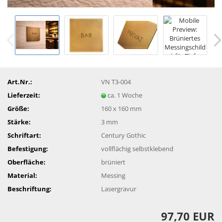
Art.Nr.:
VN T3-004
Lieferzeit:
ca. 1 Woche
Größe:
160 x 160 mm
Stärke:
3 mm
Schriftart:
Century Gothic
Befestigung:
vollflächig selbstklebend
Oberfläche:
brüniert
Material:
Messing
Beschriftung:
Lasergravur
97,70 EUR