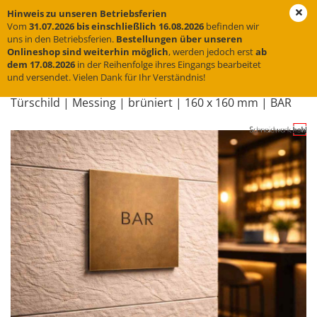
Hinweis zu unseren Betriebsferien
Vom
31.07.2026 bis einschließlich 16.08.2026
befinden wir
uns in den Betriebsferien.
Bestellungen über unseren
Onlineshop sind weiterhin möglich
, werden jedoch erst
ab
« Erster
« zurück
weiter »
Letzter »
dem 17.08.2026
in der Reihenfolge ihres Eingangs bearbeitet
und versendet. Vielen Dank für Ihr Verständnis!
31
Artikel in dieser Kategorie
Tür­schild | Mes­sing | brü­niert | 160 x 160 mm | BAR