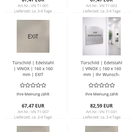
Art.Nr.: VN T1-001
Art.Nr.: VN T1-003
Lieferzeit:
ca. 3-4 Tage
Lieferzeit:
ca. 3-4 Tage
Tür­schild | Edel­stahl
Tür­schild | Edel­stahl
| VINOX | 160 x 160
| VINOX | 160 x 160
mm | EXIT
mm | Ihr Wunsch­
text
Ihre Meinung zählt
Ihre Meinung zählt
67,47 EUR
82,59 EUR
Art.Nr.: VN T1-007
Art.Nr.: VN T1-031
Lieferzeit:
ca. 3-4 Tage
Lieferzeit:
ca. 3-4 Tage