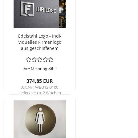
Edel­stahl Logo - In­di­
vi­du­el­les Fir­men­lo­go
aus ge­schlif­fe­nem
Edel­stahl
Ihre Meinung zählt
374,85 EUR
Art.Nr.: WBU12-0100
Lieferzeit:
ca. 2 Wochen