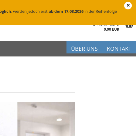
eutschland
Login
Merkzettel
öglich
, werden jedoch erst
ab dem 17.08.2026
in der Reihenfolge
Ihr Warenkorb
0,00 EUR
ÜBER UNS
KONTAKT
r
iftung
flege