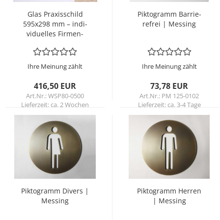
Glas Pra­xis­schild
Pik­to­gramm Bar­rie­
595x298 mm – in­di­
re­frei | Mes­sing
vi­du­el­les Fir­men­
schild mit Di­gi­tal­
druck
Ihre Meinung zählt
Ihre Meinung zählt
416,50 EUR
73,78 EUR
Art.Nr.: WSP80-0500
Art.Nr.: PM 125-0102
Lieferzeit:
ca. 2 Wochen
Lieferzeit:
ca. 3-4 Tage
Pik­to­gramm Di­vers |
Pik­to­gramm Her­ren
Mes­sing
| Mes­sing