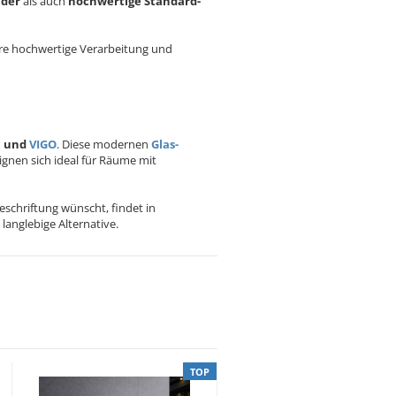
ilder
als auch
hochwertige Standard-
ihre hochwertige Verarbeitung und
N
und
VIGO
. Diese modernen
Glas-
gnen sich ideal für Räume mit
schriftung wünscht, findet in
 langlebige Alternative.
TOP