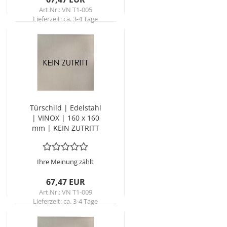
Art.Nr.: VN T1-005
Lieferzeit:
ca. 3-4 Tage
Tür­schild | Edel­stahl
| VINOX | 160 x 160
mm | KEIN ZU­TRITT
Ihre Meinung zählt
67,47 EUR
Art.Nr.: VN T1-009
Lieferzeit:
ca. 3-4 Tage