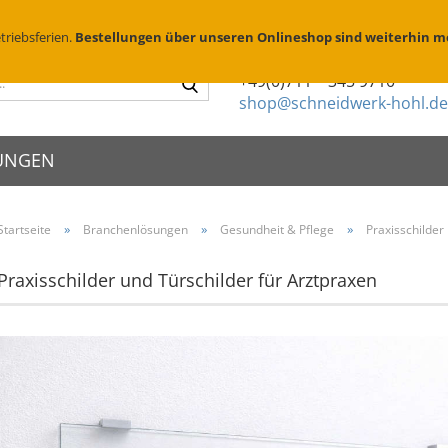
Suchen
D
triebsferien.
Bestellungen über unseren Onlineshop sind weiterhin m
Sie haben Fragen?
Suche...
+49(0)711 – 345 9710
shop@schneidwerk-hohl.de
UNGEN
»
»
»
Startseite
Branchenlösungen
Gesundheit & Pflege
Praxisschilder
schilder
X Edelstahl
Metallsprühschablonen
Zierköpfe
Praxisschilder und Türschilder für Arztpraxen
schriften
X Messing geschliffen
Sprühschablonen Edelstahl
Abstandhalte
enschilder
X Messing brüniert
Brennschablonen für Holz
Folienbeschr
eischilder
Parkplatzschablonen
Montage & P