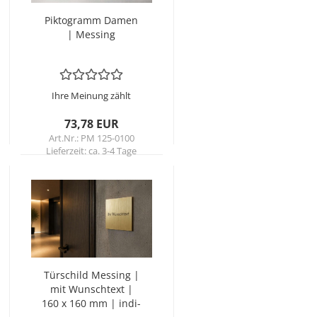
Pik­to­gramm Damen
| Mes­sing
Ihre Meinung zählt
73,78 EUR
Art.Nr.: PM 125-0100
Lieferzeit:
ca. 3-4 Tage
Tür­schild Mes­sing |
mit Wunsch­text |
160 x 160 mm | in­di­