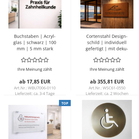
Buch­sta­ben | Acryl­
Cor­ten­stahl De­sign­
glas | schwarz | 100
schild | in­di­vi­du­ell
mm | 5 mm stark
ge­fer­tigt | mit de­ku­
pier­tem Wunsch­mo­
tiv
Ihre Meinung zählt
Ihre Meinung zählt
ab 17,85 EUR
ab 355,81 EUR
Art.Nr.: WBU7006-0110
Art.Nr.: WSC61-0550
Lieferzeit:
ca. 3-4 Tage
Lieferzeit:
ca. 2 Wochen
TOP