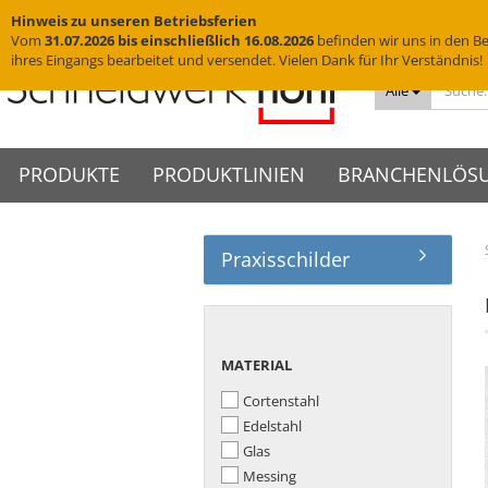
Hinweis zu unseren Betriebsferien
Vom
31.07.2026 bis einschließlich 16.08.2026
befinden wir uns in den Be
ihres Eingangs bearbeitet und versendet. Vielen Dank für Ihr Verständnis!
Alle
PRODUKTE
PRODUKTLINIEN
BRANCHENLÖS
Praxisschilder
Messingschriftzüge
VISIGN Türschilder aus Glas
Türschilder
VIGO Türschilder
Grab
VINO
Edelstahlbuchstaben
VISIGN Wandschilder -
Wandschilder
VIGO Wandschilder - Indoor
Grab
VINO
Hotelschilder
Praxisschilder
Firm
Indoor
Yachtbuchstaben
Deckenhänger
VIGO Wandschilder -
VINO
Zimmernummern
Kanzl
VISIGN Wandschilder -
Outdoor
Hausnummern
Fahnenschilder
Tischaufsteller
MATERIAL
MATERIAL
Outdoor
VIGO Deckenhänger
Piktogramme
WC-Schilder
VISIGN Deckenhänger
VIGO Fahnenschilder
Cortenstahl
Acrylglasbuchstaben
Glasschilder
VISIGN Fahnenschilder
Edelstahl
VIGO Tischaufsteller
3D-Logos
Edelstahlschilder
VISIGN Tischaufsteller
Glas
VIGO Zubehör
Muster
Messingschilder
VISIGN Zubehör
Messing
Cortenstahlschilder