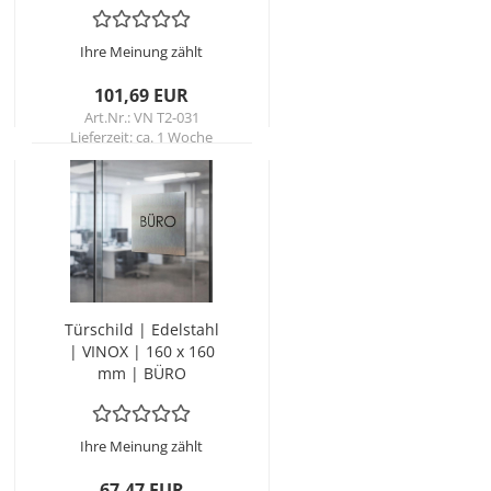
vi­du­el­le Gra­vur nach
Maß
Ihre Meinung zählt
101,69 EUR
Art.Nr.: VN T2-031
Lieferzeit:
ca. 1 Woche
Tür­schild | Edel­stahl
| VINOX | 160 x 160
mm | BÜRO
Ihre Meinung zählt
67,47 EUR