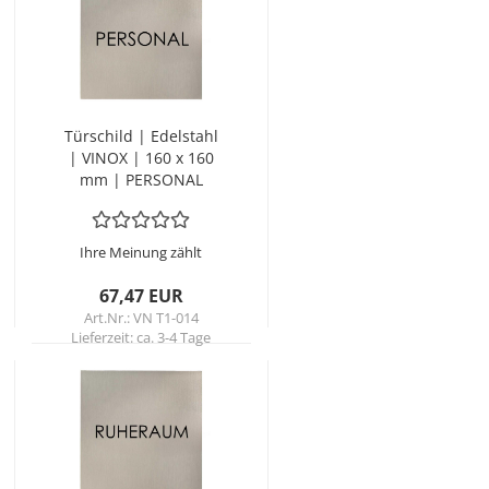
Tür­schild | Edel­stahl
| VINOX | 160 x 160
mm | PER­SO­NAL
Ihre Meinung zählt
67,47 EUR
Art.Nr.: VN T1-014
Lieferzeit:
ca. 3-4 Tage