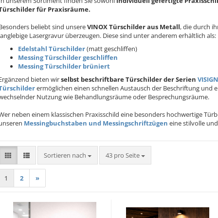
In unserem Sortiment finden Sie sowohl
individuell gefertigte Praxissch
Türschilder für Praxisräume.
Besonders beliebt sind unsere
VINOX Türschilder aus Metall
, die durch 
langlebige Lasergravur überzeugen. Diese sind unter anderem erhältlich als:
Edelstahl Türschilder
(matt geschliffen)
Messing Türschilder geschliffen
Messing Türschilder brüniert
Ergänzend bieten wir
selbst beschriftbare Türschilder der Serien
VISIG
Türschilder
ermöglichen einen schnellen Austausch der Beschriftung und ei
wechselnder Nutzung wie Behandlungsräume oder Besprechungsräume.
Wer neben einem klassischen Praxisschild eine besonders hochwertige Türbe
unseren
Messingbuchstaben und Messingschriftzügen
eine stilvolle und
Sortieren nach
pro Seite
Sortieren nach
43 pro Seite
1
2
»