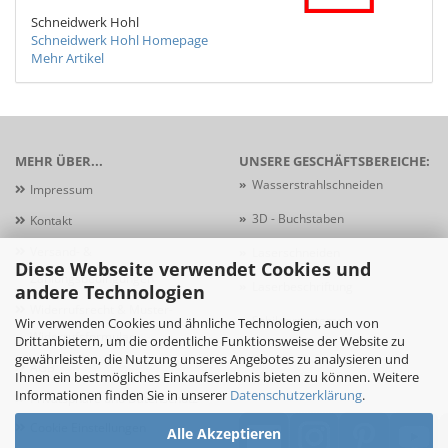
Schneidwerk Hohl
Schneidwerk Hohl Homepage
Mehr Artikel
MEHR ÜBER...
UNSERE GESCHÄFTSBEREICHE:
»
Wasserstrahlschneiden
Impressum
»
3D - Buchstaben
Kontakt
Versand- &
»
Laserschneiden
Diese Webseite verwendet Cookies und
Zahlungsbedingungen
»
Laserbeschriftung
andere Technologien
Widerrufsrecht & Muster-
»
Schildersysteme
Wir verwenden Cookies und ähnliche Technologien, auch von
Widerrufsformular
Drittanbietern, um die ordentliche Funktionsweise der Website zu
gewährleisten, die Nutzung unseres Angebotes zu analysieren und
AGB
Ihnen ein bestmögliches Einkaufserlebnis bieten zu können. Weitere
Informationen finden Sie in unserer
Datenschutzerklärung
.
Privatsphäre und Datenschutz
Cookie Einstellungen
Alle Akzeptieren