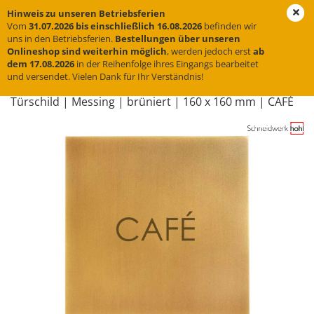
Hinweis zu unseren Betriebsferien
Vom
31.07.2026 bis einschließlich 16.08.2026
befinden wir
uns in den Betriebsferien.
Bestellungen über unseren
Onlineshop sind weiterhin möglich
, werden jedoch erst
ab
« Erster
« zurück
weiter »
Letzter »
dem 17.08.2026
in der Reihenfolge ihres Eingangs bearbeitet
und versendet. Vielen Dank für Ihr Verständnis!
31
Artikel in dieser Kategorie
Tür­schild | Mes­sing | brü­niert | 160 x 160 mm | CAFÉ