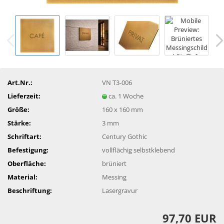
Art.Nr.:
VN T3-006
Lieferzeit:
ca. 1 Woche
Größe:
160 x 160 mm
Stärke:
3 mm
Schriftart:
Century Gothic
Befestigung:
vollflächig selbstklebend
Oberfläche:
brüniert
Material:
Messing
Beschriftung:
Lasergravur
97,70 EUR