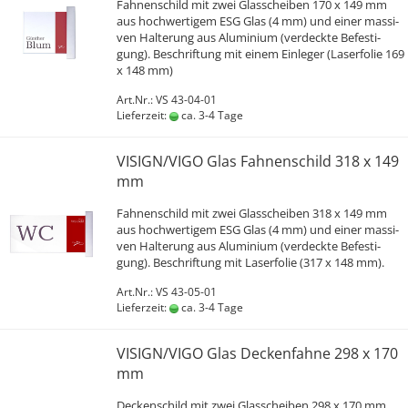
Fah­nen­schild mit zwei Glas­schei­ben 170 x 149 mm
aus hoch­wer­ti­gem ESG Glas (4 mm) und einer mas­si­
ven Hal­te­rung aus Alu­mi­ni­um (ver­deck­te Be­fes­ti­
gung). Be­schrif­tung mit einem Ein­le­ger (La­ser­fo­lie 169
x 148 mm)
Art.Nr.: VS 43-04-01
Lieferzeit:
ca. 3-4 Tage
VI­SIGN/VIGO Glas Fah­nen­schild 318 x 149
mm
Fah­nen­schild mit zwei Glas­schei­ben 318 x 149 mm
aus hoch­wer­ti­gem ESG Glas (4 mm) und einer mas­si­
ven Hal­te­rung aus Alu­mi­ni­um (ver­deck­te Be­fes­ti­
gung). Be­schrif­tung mit La­ser­fo­lie (317 x 148 mm).
Art.Nr.: VS 43-05-01
Lieferzeit:
ca. 3-4 Tage
VI­SIGN/VIGO Glas De­cken­fah­ne 298 x 170
mm
De­cken­schild mit zwei Glas­schei­ben 298 x 170 mm