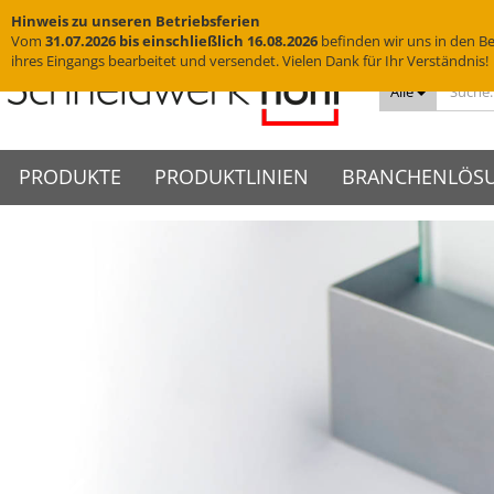
Hinweis zu unseren Betriebsferien
Vom
31.07.2026 bis einschließlich 16.08.2026
befinden wir uns in den Be
ihres Eingangs bearbeitet und versendet. Vielen Dank für Ihr Verständnis!
Alle
PRODUKTE
PRODUKTLINIEN
BRANCHENLÖS
Messingschriftzüge
VISIGN Türschilder aus Glas
Türschilder
VIGO Türschilder
Grab
VINO
Edelstahlbuchstaben
VISIGN Wandschilder -
Wandschilder
VIGO Wandschilder - Indoor
Grab
VINO
Hotelschilder
Praxisschilder
Firm
Indoor
Yachtbuchstaben
Deckenhänger
VIGO Wandschilder -
VINO
Zimmernummern
Kanzl
VISIGN Wandschilder -
Outdoor
Hausnummern
Fahnenschilder
Tischaufsteller
Outdoor
VIGO Deckenhänger
Piktogramme
WC-Schilder
VISIGN Deckenhänger
VIGO Fahnenschilder
Acrylglasbuchstaben
Glasschilder
VISIGN Fahnenschilder
VIGO Tischaufsteller
3D-Logos
Edelstahlschilder
VISIGN Tischaufsteller
VIGO Zubehör
Muster
Messingschilder
VISIGN Zubehör
Cortenstahlschilder