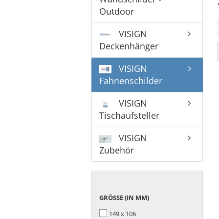
Outdoor
VISIGN
Deckenhänger
VISIGN
Fahnenschilder
VISIGN
Tischaufsteller
VISIGN
Zubehör
GRÖSSE (
GRÖSSE (IN MM)
IN M
149 x 106
M)