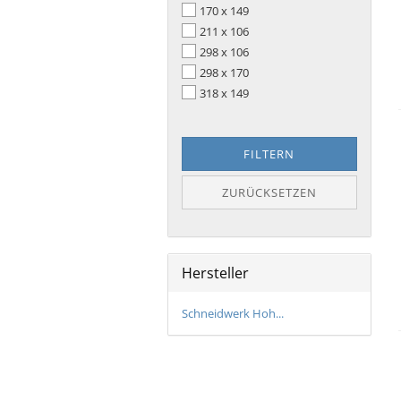
170 x 149
211 x 106
298 x 106
298 x 170
318 x 149
FILTERN
ZURÜCKSETZEN
Hersteller
Schneidwerk Hoh...