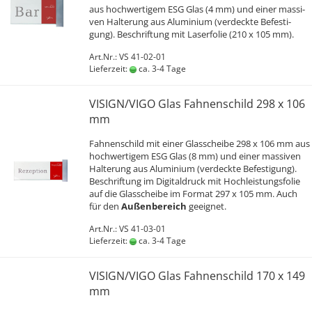
aus hoch­wer­ti­gem ESG Glas (4 mm) und einer mas­si­
ven Hal­te­rung aus Alu­mi­ni­um (ver­deck­te Be­fes­ti­
gung). Be­schrif­tung mit La­ser­fo­lie (210 x 105 mm).
Art.Nr.: VS 41-02-01
Lieferzeit:
ca. 3-4 Tage
VI­SIGN/VIGO Glas Fah­nen­schild 298 x 106
mm
Fah­nen­schild mit einer Glas­schei­be 298 x 106 mm aus
hoch­wer­ti­gem ESG Glas (8 mm) und einer mas­si­ven
Hal­te­rung aus Alu­mi­ni­um (ver­deck­te Be­fes­ti­gung).
Be­schrif­tung im Di­gi­tal­druck mit Hoch­leis­tungs­fo­lie
auf die Glas­schei­be im For­mat 297 x 105 mm. Auch
für den
Au­ßen­be­reich
ge­eig­net.
Art.Nr.: VS 41-03-01
Lieferzeit:
ca. 3-4 Tage
VI­SIGN/VIGO Glas Fah­nen­schild 170 x 149
mm