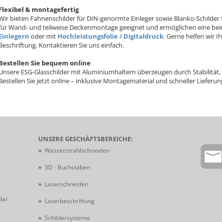
Flexibel & montagefertig
Wir bieten Fahnenschilder für DIN-genormte Einleger sowie Blanko-Schilder fü
für Wand- und teilweise Deckenmontage geeignet und ermöglichen eine beid
Einlegern
oder mit
Hochleistungsfolie / Digitaldruck
. Gerne helfen wir I
Beschriftung. Kontaktieren Sie uns einfach.
Bestellen Sie bequem online
Unsere ESG-Glasschilder mit Aluminiumhaltern überzeugen durch Stabilität, 
Bestellen Sie jetzt online – inklusive Montagematerial und schneller Lieferun
UNSERE GESCHÄFTSBEREICHE:
»
Wasserstrahlschneiden
»
3D - Buchstaben
»
Laserschneiden
lar
»
Laserbeschriftung
»
Schildersysteme