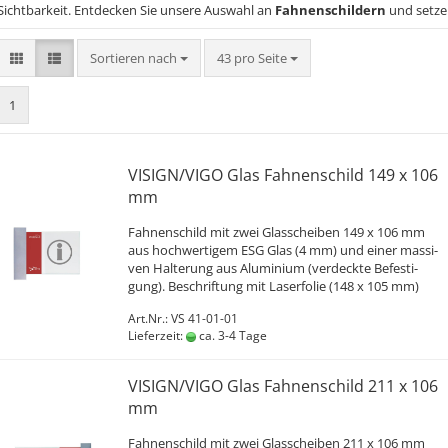
Sichtbarkeit. Entdecken Sie unsere Auswahl an
Fahnenschildern
und setzen
Sortieren nach
pro Seite
Sortieren nach
43 pro Seite
1
VI­SIGN/VIGO Glas Fah­nen­schild 149 x 106
mm
Fah­nen­schild mit zwei Glas­schei­ben 149 x 106 mm
aus hoch­wer­ti­gem ESG Glas (4 mm) und einer mas­si­
ven Hal­te­rung aus Alu­mi­ni­um (ver­deck­te Be­fes­ti­
gung). Be­schrif­tung mit La­ser­fo­lie (148 x 105 mm)
Art.Nr.: VS 41-01-01
Lieferzeit:
ca. 3-4 Tage
VI­SIGN/VIGO Glas Fah­nen­schild 211 x 106
mm
Fah­nen­schild mit zwei Glas­schei­ben 211 x 106 mm