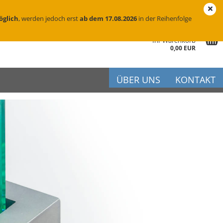
eutschland
Login
Merkzettel
öglich
, werden jedoch erst
ab dem 17.08.2026
in der Reihenfolge
Ihr Warenkorb
0,00 EUR
ÜBER UNS
KONTAKT
r
iftung
flege