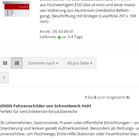
aus hoch­wer­ti­gem ESG Glas (4 mm) und einer mas­si­
ven Hal­te­rung aus Alu­mi­ni­um (ver­deck­te Be­fes­ti­
gung). Be­schrif­tung mit Ein­le­ger (La­ser­fo­lie 297 x 169
mm)
Art.Nr.: VS 43-06-01
Lieferzeit:
ca. 3-4 Tage
Sortieren nach
pro Seite
Sortieren nach
43 pro Seite
1
1
bis
6
(von insgesamt
6
)
VISIGN Fahnenschilder von Schneidwerk Hohl
Perfekt für verschiedenste Einsatzbereiche
Ob Unternehmen, Gastronomie, Praxen oder öffentliche Einrichtungen – uns
Orientierung und lenken gezielt Aufmerksamkeit. Besonders als Rettungs- u
unverzichtbar, um Fluchtwege, Erste-Hilfe-Stationen oder Feuerlöscher klar