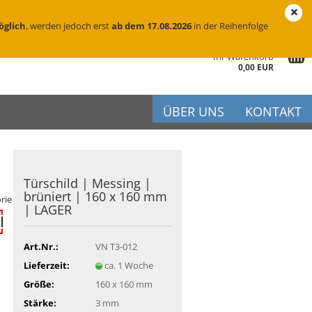
eutschland
Login
Merkzettel
öglich
, werden jedoch erst
ab dem 17.08.2026
in der Reihenfolge
Ihr Warenkorb
0,00 EUR
ÜBER UNS
KONTAKT
Tür­schild | Mes­sing |
r
brü­niert | 160 x 160 mm
rie
| LAGER
iftung
flege
Art.Nr.:
VN T3-012
Lieferzeit:
ca. 1 Woche
Größe:
160 x 160 mm
Stärke:
3 mm