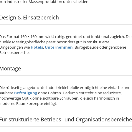
von industrieller Massenproduktion unterscheiden.
Design & Einsatzbereich
Das Format 160 × 160 mm wirkt ruhig, geordnet und funktional zugleich. Die
dunkle Messingoberfläche passt besonders gut in strukturierte
Umgebungen wie
Hotels
,
Unternehmen
, Bürogebäude oder gehobene
Betriebsbereiche.
Montage
Die rückseitig angebrachte Industrieklebefolie ermöglicht eine einfache und
saubere
Befestigung
ohne Bohren. Dadurch entsteht eine reduzierte,
hochwertige Optik ohne sichtbare Schrauben, die sich harmonisch in
moderne Raumkonzepte einfügt.
Für strukturierte Betriebs- und Organisationsbereiche