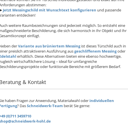
Anforderungen abstimmen:
►
Jetzt Messingschild mit Wunschtext konfigurieren
und passende
Varianten entdecken!
Auch weitere Raumbezeichnungen sind jederzeit möglich. So entsteht eine
maßgeschneiderte Beschilderung, die sich harmonisch in Ihr Objekt und Ihr
Gesamtkonzept einfügt.
Neben der
Variante aus brüniertem Messing
ist dieses Türschild auch in
einer preislich attraktiveren Ausführung aus
geschliffenem Messing
oder
Edelstahl
erhältlich. Diese Alternativen bieten eine ebenso hochwertige,
zugleich wirtschaftlichere Lösung – ideal für umfangreiche
Beschilderungsprojekte oder funktionale Bereiche mit größerem Bedarf.
Beratung & Kontakt
Sie haben Fragen zur Anwendung, Materialwahl oder
individuellen
Fertigung
? Das
Schneidwerk-Team
berät Sie gerne:
+49 (0)711 3459710
shop@schneidwerk-hohl.de