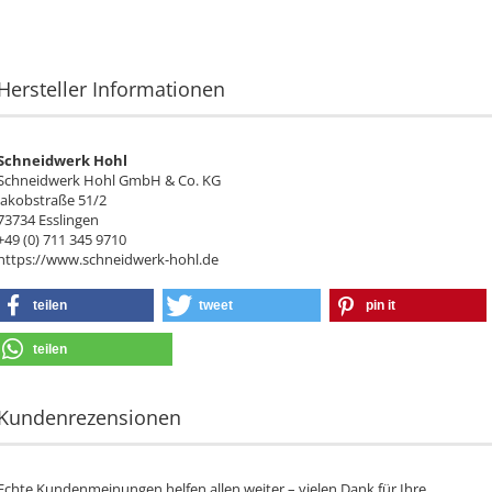
Hersteller Informationen
Schneidwerk Hohl
Schneidwerk Hohl GmbH & Co. KG
Jakobstraße 51/2
73734 Esslingen
+49 (0) 711 345 9710
https://www.schneidwerk-hohl.de
teilen
tweet
pin it
teilen
Kundenrezensionen
Echte Kundenmeinungen helfen allen weiter – vielen Dank für Ihre