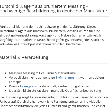
Türschild „Lager“ aus brüniertem Messing –
Hochwertige Beschilderung in deutscher Manufaktur
Funktional, klar und dennoch hochwertig in der Ausführung: Dieses
Türschild "Lager"
aus massivem, brüniertem Messing wurde für eine
eindeutige Kennzeichnung von Lager- und Nebenräumen entwickelt. In
sorgfältiger Handarbeit in Deutschland gefertigt, entsteht jedes Stück als
individuelles Einzelobjekt mit charaktervoller Oberfläche.
Material & Verarbeitung
Massives Messing mit ca. 3 mm Materialstärke
Veredelt durch eine aufwendige
Brünierung
mit warmem, tiefem
Farbspiel
Präzise
Lasergravur
– dauerhaft, sauber und gut lesbar
Jedes Schild ein Unikat durch manuelle Oberflächenbearbeitung
Die Brünierung sorgt für eine elegante, dunkle Optik mit feinen Nuancen im
Farbverlauf. Durch die handwerkliche Fertigung entstehen individuelle
Oberflächenstrukturen, die jedes Türschild einzigartig machen und es klar