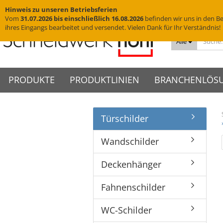
Hinweis zu unseren Betriebsferien
Vom
31.07.2026 bis einschließlich 16.08.2026
befinden wir uns in den Be
ihres Eingangs bearbeitet und versendet. Vielen Dank für Ihr Verständnis!
Alle
PRODUKTE
PRODUKTLINIEN
BRANCHENLÖS
Türschilder
Messingschriftzüge
VISIGN Türschilder aus Glas
Türschilder
VIGO Türschilder
Grab
VINO
Edelstahlbuchstaben
VISIGN Wandschilder -
Wandschilder
VIGO Wandschilder - Indoor
Grab
VINO
Hotelschilder
Praxisschilder
Firm
Wandschilder
Indoor
Yachtbuchstaben
Deckenhänger
VIGO Wandschilder -
VINO
Zimmernummern
Kanzl
VISIGN Wandschilder -
Outdoor
Hausnummern
Fahnenschilder
Tischaufsteller
Deckenhänger
Outdoor
VIGO Deckenhänger
Piktogramme
WC-Schilder
VISIGN Deckenhänger
VIGO Fahnenschilder
Fahnenschilder
Acrylglasbuchstaben
Glasschilder
VISIGN Fahnenschilder
VIGO Tischaufsteller
3D-Logos
Edelstahlschilder
VISIGN Tischaufsteller
VIGO Zubehör
WC-Schilder
Muster
Messingschilder
VISIGN Zubehör
Cortenstahlschilder