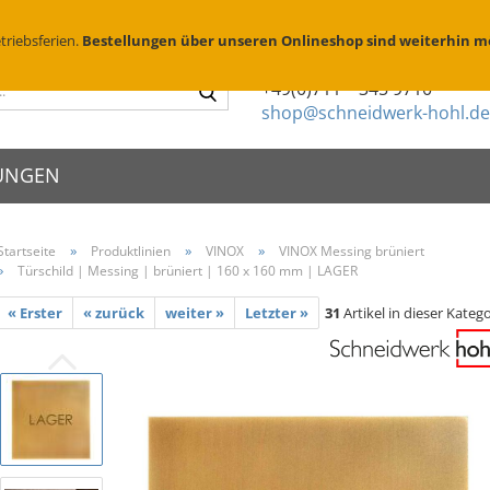
Suchen
D
triebsferien.
Bestellungen über unseren Onlineshop sind weiterhin m
Sie haben Fragen?
Suche...
+49(0)711 – 345 9710
shop@schneidwerk-hohl.de
UNGEN
»
»
»
Startseite
Produktlinien
VINOX
VINOX Messing brüniert
»
Türschild | Messing | brüniert | 160 x 160 mm | LAGER
schilder
X Edelstahl
Metallsprühschablonen
Zierköpfe
schriften
X Messing geschliffen
Sprühschablonen Edelstahl
Abstandhalte
enschilder
« Erster
« zurück
weiter »
Letzter »
31
Artikel in dieser Katego
X Messing brüniert
Brennschablonen für Holz
Folienbeschr
eischilder
Parkplatzschablonen
Montage & P