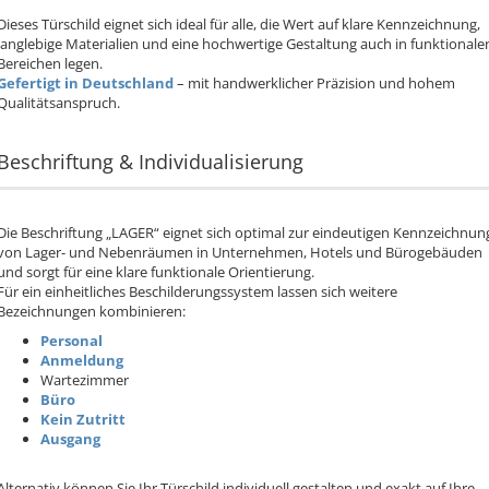
Dieses Türschild eignet sich ideal für alle, die Wert auf klare Kennzeichnung,
langlebige Materialien und eine hochwertige Gestaltung auch in funktionale
Bereichen legen.
Gefertigt in Deutschland
– mit handwerklicher Präzision und hohem
Qualitätsanspruch.
Beschriftung & Individualisierung
Die Beschriftung „LAGER“ eignet sich optimal zur eindeutigen Kennzeichnun
von Lager- und Nebenräumen in Unternehmen, Hotels und Bürogebäuden
und sorgt für eine klare funktionale Orientierung.
Für ein einheitliches Beschilderungssystem lassen sich weitere
Bezeichnungen kombinieren:
Personal
Anmeldung
Wartezimmer
Büro
Kein Zutritt
Ausgang
Alternativ können Sie Ihr Türschild individuell gestalten und exakt auf Ihre