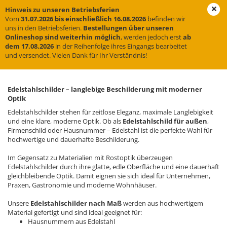
Hinweis zu unseren Betriebsferien
Vom
31.07.2026 bis einschließlich 16.08.2026
befinden wir
uns in den Betriebsferien.
Bestellungen über unseren
Onlineshop sind weiterhin möglich
, werden jedoch erst
ab
Edelstahlschilder – hochwertige Metallschilder
dem 17.08.2026
in der Reihenfolge ihres Eingangs bearbeitet
nach Maß für außen & innen
und versendet. Vielen Dank für Ihr Verständnis!
Edelstahlschilder – langlebige Beschilderung mit moderner
Optik
Edelstahlschilder stehen für zeitlose Eleganz, maximale Langlebigkeit
und eine klare, moderne Optik. Ob als
Edelstahlschild für außen
,
Firmenschild oder Hausnummer – Edelstahl ist die perfekte Wahl für
hochwertige und dauerhafte Beschilderung.
Im Gegensatz zu Materialien mit Rostoptik überzeugen
Edelstahlschilder durch ihre glatte, edle Oberfläche und eine dauerhaft
gleichbleibende Optik. Damit eignen sie sich ideal für Unternehmen,
Praxen, Gastronomie und moderne Wohnhäuser.
Unsere
Edelstahlschilder nach Maß
werden aus hochwertigem
Material gefertigt und sind ideal geeignet für:
Hausnummern aus Edelstahl