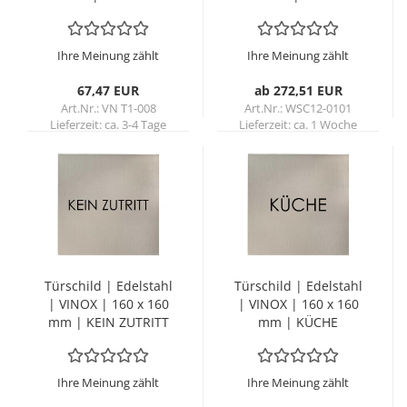
Stra­ße (ab 15 Zei­
chen)
Ihre Meinung zählt
Ihre Meinung zählt
67,47 EUR
ab 272,51 EUR
Art.Nr.: VN T1-008
Art.Nr.: WSC12-0101
Lieferzeit:
ca. 3-4 Tage
Lieferzeit:
ca. 1 Woche
Tür­schild | Edel­stahl
Tür­schild | Edel­stahl
| VINOX | 160 x 160
| VINOX | 160 x 160
mm | KEIN ZU­TRITT
mm | KÜCHE
Ihre Meinung zählt
Ihre Meinung zählt