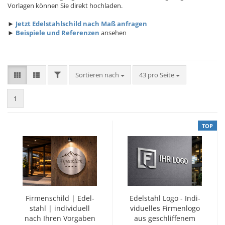
Vorlagen können Sie direkt hochladen.
►
Jetzt Edelstahlschild nach Maß anfragen
►
Beispiele und Referenzen
ansehen
FILTER
Sortieren nach
pro Seite
Sortieren nach
43 pro Seite
1
TOP
Fir­men­schild | Edel­
Edel­stahl Logo - In­di­
stahl | in­di­vi­du­ell
vi­du­el­les Fir­men­lo­go
nach Ihren Vor­ga­ben
aus ge­schlif­fe­nem