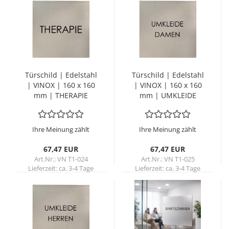
Tür­schild | Edel­stahl
Tür­schild | Edel­stahl
| VINOX | 160 x 160
| VINOX | 160 x 160
mm | THE­RA­PIE
mm | UM­KLEI­DE
DAMEN
Ihre Meinung zählt
Ihre Meinung zählt
67,47 EUR
67,47 EUR
Art.Nr.: VN T1-024
Art.Nr.: VN T1-025
Lieferzeit:
ca. 3-4 Tage
Lieferzeit:
ca. 3-4 Tage