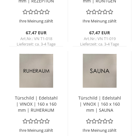
mm | RE­ZEP­TI­ON
mm | RÖNT­GEN
Ihre Meinung zählt
Ihre Meinung zählt
67,47 EUR
67,47 EUR
Art.Nr.: VN T1-018
Art.Nr.: VN T1-019
Lieferzeit:
ca. 3-4 Tage
Lieferzeit:
ca. 3-4 Tage
Tür­schild | Edel­stahl
Tür­schild | Edel­stahl
| VINOX | 160 x 160
| VINOX | 160 x 160
mm | RU­HE­RAUM
mm | SAUNA
Ihre Meinung zählt
Ihre Meinung zählt