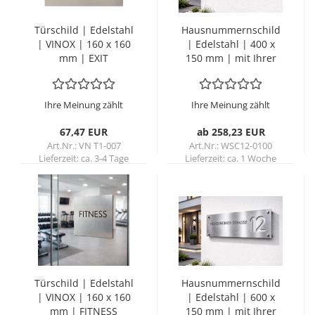
Tür­schild | Edel­stahl
Haus­num­mern­schild
| VINOX | 160 x 160
| Edel­stahl | 400 x
mm | EXIT
150 mm | mit Ihrer
Stra­ße (bis 14 Zei­
chen)
Ihre Meinung zählt
Ihre Meinung zählt
67,47 EUR
ab 258,23 EUR
Art.Nr.: VN T1-007
Art.Nr.: WSC12-0100
Lieferzeit:
ca. 3-4 Tage
Lieferzeit:
ca. 1 Woche
Tür­schild | Edel­stahl
Haus­num­mern­schild
| VINOX | 160 x 160
| Edel­stahl | 600 x
mm | FIT­NESS
150 mm | mit Ihrer