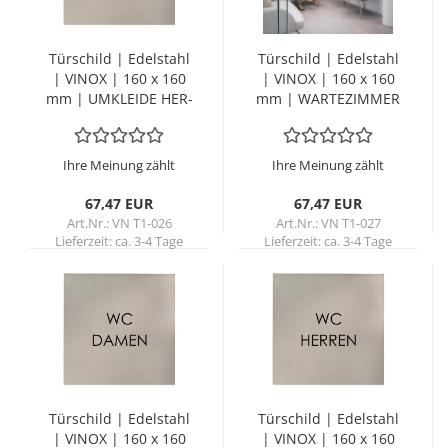
Tür­schild | Edel­stahl
Tür­schild | Edel­stahl
| VINOX | 160 x 160
| VINOX | 160 x 160
mm | UM­KLEI­DE HER­
mm | WAR­TE­ZIM­MER
REN
Ihre Meinung zählt
Ihre Meinung zählt
67,47 EUR
67,47 EUR
Art.Nr.: VN T1-026
Art.Nr.: VN T1-027
Lieferzeit:
ca. 3-4 Tage
Lieferzeit:
ca. 3-4 Tage
Tür­schild | Edel­stahl
Tür­schild | Edel­stahl
| VINOX | 160 x 160
| VINOX | 160 x 160