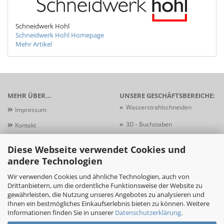
Schneidwerk Hohl
Schneidwerk Hohl Homepage
Mehr Artikel
MEHR ÜBER...
UNSERE GESCHÄFTSBEREICHE:
»
Wasserstrahlschneiden
Impressum
»
3D - Buchstaben
Kontakt
Versand- &
»
Laserschneiden
Diese Webseite verwendet Cookies und
Zahlungsbedingungen
»
Laserbeschriftung
andere Technologien
Widerrufsrecht & Muster-
»
Schildersysteme
Wir verwenden Cookies und ähnliche Technologien, auch von
Widerrufsformular
Drittanbietern, um die ordentliche Funktionsweise der Website zu
gewährleisten, die Nutzung unseres Angebotes zu analysieren und
AGB
Ihnen ein bestmögliches Einkaufserlebnis bieten zu können. Weitere
Informationen finden Sie in unserer
Datenschutzerklärung
.
Privatsphäre und Datenschutz