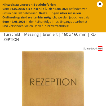
Hinweis zu unseren Betriebsferien
Vom
31.07.2026 bis einschließlich 16.08.2026
befinden wir
uns in den Betriebsferien.
Bestellungen über unseren
Onlineshop sind weiterhin möglich
, werden jedoch erst
ab
« Erster
« zurück
weiter »
Letzter »
dem 17.08.2026
in der Reihenfolge ihres Eingangs bearbeitet
und versendet. Vielen Dank für Ihr Verständnis!
31
Artikel in dieser Kategorie
Tür­schild | Mes­sing | brü­niert | 160 x 160 mm | RE­
ZEP­TI­ON