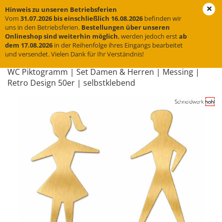
Hinweis zu unseren Betriebsferien
Vom
31.07.2026 bis einschließlich 16.08.2026
befinden wir
uns in den Betriebsferien.
Bestellungen über unseren
Onlineshop sind weiterhin möglich
, werden jedoch erst
ab
« Erster
« zurück
weiter »
Letzter »
dem 17.08.2026
in der Reihenfolge ihres Eingangs bearbeitet
und versendet. Vielen Dank für Ihr Verständnis!
11
Artikel in dieser Kategorie
WC Pik­to­gramm | Set Damen & Her­ren | Mes­sing |
Retro De­sign 50er | selbst­kle­bend