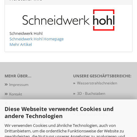
Schneidwerk Hohl
Schneidwerk Hohl Homepage
Mehr Artikel
MEHR ÜBER...
UNSERE GESCHÄFTSBEREICHE:
»
Wasserstrahlschneiden
Impressum
»
3D - Buchstaben
Kontakt
Versand- &
»
Laserschneiden
Diese Webseite verwendet Cookies und
Zahlungsbedingungen
»
Laserbeschriftung
andere Technologien
Widerrufsrecht & Muster-
»
Schildersysteme
Wir verwenden Cookies und ähnliche Technologien, auch von
Widerrufsformular
Drittanbietern, um die ordentliche Funktionsweise der Website zu
gewährleisten, die Nutzung unseres Angebotes zu analysieren und