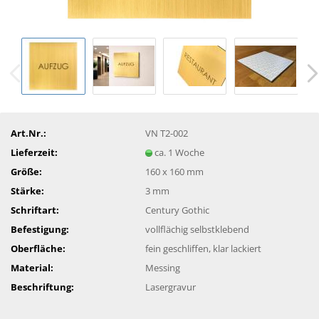
Art.Nr.:
VN T2-002
Lieferzeit:
ca. 1 Woche
Größe:
160 x 160 mm
Stärke:
3 mm
Schriftart:
Century Gothic
Befestigung:
vollflächig selbstklebend
Oberfläche:
fein geschliffen, klar lackiert
Material:
Messing
Beschriftung:
Lasergravur