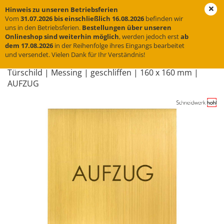
Hinweis zu unseren Betriebsferien
Vom
31.07.2026 bis einschließlich 16.08.2026
befinden wir
uns in den Betriebsferien.
Bestellungen über unseren
Onlineshop sind weiterhin möglich
, werden jedoch erst
ab
« zurück
weiter »
Letzter »
dem 17.08.2026
in der Reihenfolge ihres Eingangs bearbeitet
und versendet. Vielen Dank für Ihr Verständnis!
31
Artikel in dieser Kategorie
Tür­schild | Mes­sing | ge­schlif­fen | 160 x 160 mm |
AUF­ZUG