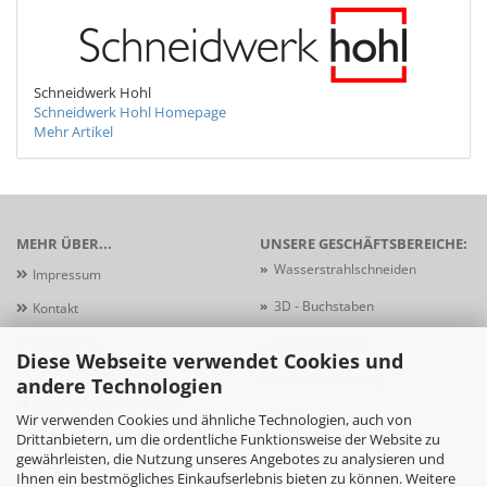
Schneidwerk Hohl
Schneidwerk Hohl Homepage
Mehr Artikel
MEHR ÜBER...
UNSERE GESCHÄFTSBEREICHE:
»
Wasserstrahlschneiden
Impressum
»
3D - Buchstaben
Kontakt
Versand- &
»
Laserschneiden
Diese Webseite verwendet Cookies und
Zahlungsbedingungen
»
Laserbeschriftung
andere Technologien
Widerrufsrecht & Muster-
»
Schildersysteme
Wir verwenden Cookies und ähnliche Technologien, auch von
Widerrufsformular
Drittanbietern, um die ordentliche Funktionsweise der Website zu
gewährleisten, die Nutzung unseres Angebotes zu analysieren und
AGB
Ihnen ein bestmögliches Einkaufserlebnis bieten zu können. Weitere