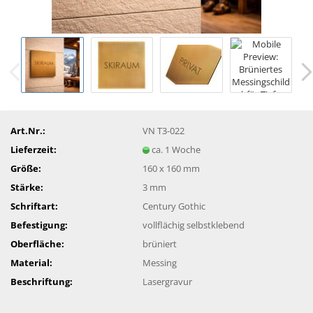
Art.Nr.:
VN T3-022
Lieferzeit:
ca. 1 Woche
Größe:
160 x 160 mm
Stärke:
3 mm
Schriftart:
Century Gothic
Befestigung:
vollflächig selbstklebend
Oberfläche:
brüniert
Material:
Messing
Beschriftung:
Lasergravur