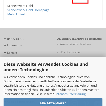
Schneidwerk Hohl
Schneidwerk Hohl Homepage
Mehr Artikel
MEHR ÜBER...
UNSERE GESCHÄFTSBEREICHE:
»
Wasserstrahlschneiden
Impressum
»
3D - Buchstaben
Kontakt
Versand- &
»
Laserschneiden
Diese Webseite verwendet Cookies und
Zahlungsbedingungen
»
Laserbeschriftung
andere Technologien
Widerrufsrecht & Muster-
»
Schildersysteme
Wir verwenden Cookies und ähnliche Technologien, auch von
Widerrufsformular
Drittanbietern, um die ordentliche Funktionsweise der Website zu
gewährleisten, die Nutzung unseres Angebotes zu analysieren und
AGB
Ihnen ein bestmögliches Einkaufserlebnis bieten zu können. Weitere
Informationen finden Sie in unserer
Datenschutzerklärung
.
Privatsphäre und Datenschutz
Cookie Einstellungen
Alle Akzeptieren