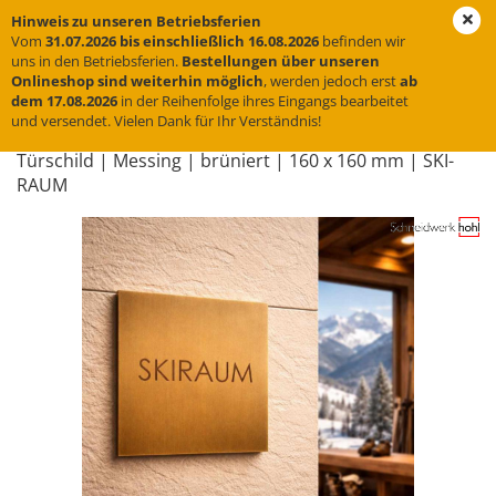
Hinweis zu unseren Betriebsferien
Vom
31.07.2026 bis einschließlich 16.08.2026
befinden wir
uns in den Betriebsferien.
Bestellungen über unseren
Onlineshop sind weiterhin möglich
, werden jedoch erst
ab
« Erster
« zurück
weiter »
Letzter »
dem 17.08.2026
in der Reihenfolge ihres Eingangs bearbeitet
und versendet. Vielen Dank für Ihr Verständnis!
31
Artikel in dieser Kategorie
Tür­schild | Mes­sing | brü­niert | 160 x 160 mm | SKI­
RAUM