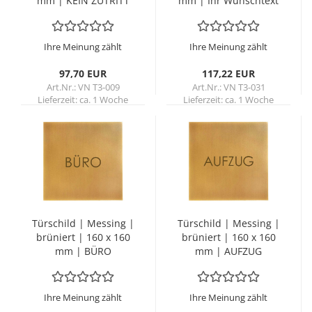
mm | KEIN ZU­TRITT
mm | Ihr Wunsch­text
Ihre Meinung zählt
Ihre Meinung zählt
97,70 EUR
117,22 EUR
Art.Nr.: VN T3-009
Art.Nr.: VN T3-031
Lieferzeit:
ca. 1 Woche
Lieferzeit:
ca. 1 Woche
Tür­schild | Mes­sing |
Tür­schild | Mes­sing |
brü­niert | 160 x 160
brü­niert | 160 x 160
mm | BÜRO
mm | AUF­ZUG
Ihre Meinung zählt
Ihre Meinung zählt