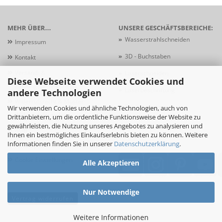
MEHR ÜBER...
UNSERE GESCHÄFTSBEREICHE:
»
Wasserstrahlschneiden
Impressum
»
3D - Buchstaben
Kontakt
Versand- &
»
Laserschneiden
Diese Webseite verwendet Cookies und
Zahlungsbedingungen
»
Laserbeschriftung
andere Technologien
Widerrufsrecht & Muster-
»
Schildersysteme
Wir verwenden Cookies und ähnliche Technologien, auch von
Widerrufsformular
Drittanbietern, um die ordentliche Funktionsweise der Website zu
gewährleisten, die Nutzung unseres Angebotes zu analysieren und
AGB
Ihnen ein bestmögliches Einkaufserlebnis bieten zu können. Weitere
Informationen finden Sie in unserer
Datenschutzerklärung
.
Privatsphäre und Datenschutz
Cookie Einstellungen
Alle Akzeptieren
Nur Notwendige
Vertrag widerrufen
Weitere Informationen