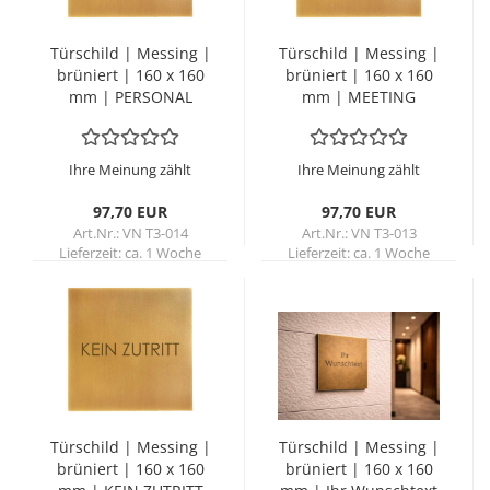
Tür­schild | Mes­sing |
Tür­schild | Mes­sing |
brü­niert | 160 x 160
brü­niert | 160 x 160
mm | PER­SO­NAL
mm | MEE­TING
Ihre Meinung zählt
Ihre Meinung zählt
97,70 EUR
97,70 EUR
Art.Nr.: VN T3-014
Art.Nr.: VN T3-013
Lieferzeit:
ca. 1 Woche
Lieferzeit:
ca. 1 Woche
Tür­schild | Mes­sing |
Tür­schild | Mes­sing |
brü­niert | 160 x 160
brü­niert | 160 x 160