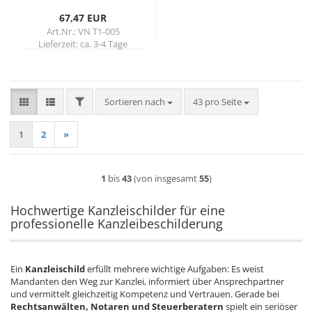
67,47 EUR
Art.Nr.: VN T1-005
Lieferzeit:
ca. 3-4 Tage
FILTER
Sortieren nach
pro Seite
Sortieren nach
43 pro Seite
1
2
»
1
bis
43
(von insgesamt
55
)
Hochwertige Kanzleischilder für eine
professionelle Kanzleibeschilderung
Ein
Kanzleischild
erfüllt mehrere wichtige Aufgaben: Es weist
Mandanten den Weg zur Kanzlei, informiert über Ansprechpartner
und vermittelt gleichzeitig Kompetenz und Vertrauen. Gerade bei
Rechtsanwälten, Notaren und Steuerberatern
spielt ein seriöser