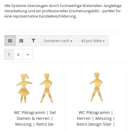
Alle Systeme überzeugen durch hochwertige Materialien, langlebige
Verarbeitung und ein professionelles Erscheinungsbild – perfekt für
eine repräsentative Kanzleibeschilderung.
FILTER
Sortieren nach
pro Seite
Sortieren nach
43 pro Seite
1
2
»
WC Pik­to­gramm | Set
WC Pik­to­gramm |
Damen & Her­ren |
Her­ren | Mes­sing |
Mes­sing | Retro De­
Retro De­sign 50er |
sign 50er | selbst­kle­
selbst­kle­bend