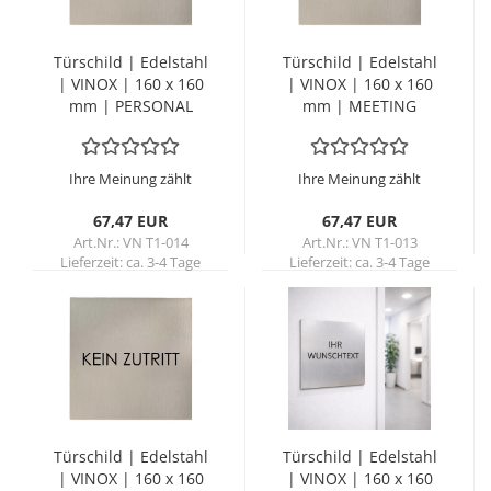
Tür­schild | Edel­stahl
Tür­schild | Edel­stahl
| VINOX | 160 x 160
| VINOX | 160 x 160
mm | PER­SO­NAL
mm | MEE­TING
Ihre Meinung zählt
Ihre Meinung zählt
67,47 EUR
67,47 EUR
Art.Nr.: VN T1-014
Art.Nr.: VN T1-013
Lieferzeit:
ca. 3-4 Tage
Lieferzeit:
ca. 3-4 Tage
Tür­schild | Edel­stahl
Tür­schild | Edel­stahl
| VINOX | 160 x 160
| VINOX | 160 x 160