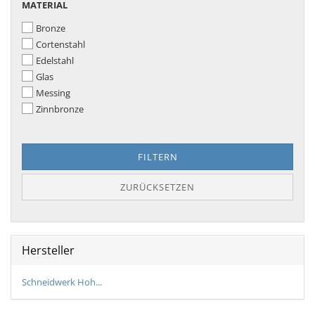
MATERIAL
MATERIAL
Bronze
Cortenstahl
Edelstahl
Glas
Messing
Zinnbronze
FILTERN
ZURÜCKSETZEN
Hersteller
Schneidwerk Hoh...