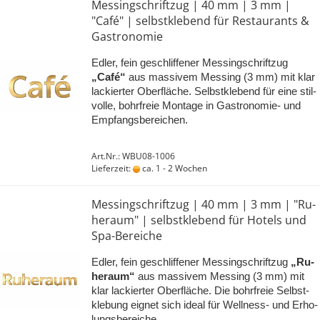
Mes­sing­schrift­zug | 40 mm | 3 mm |
"Café" | selbst­kle­bend für Re­stau­rants &
Gas­tro­no­mie
Edler, fein ge­schlif­fe­ner Mes­sing­schrift­zug
„Café“
aus mas­si­vem Mes­sing (3 mm) mit klar
la­ckier­ter Ober­flä­che. Selbst­kle­bend für eine stil­
vol­le, bohr­freie Mon­ta­ge in Gastronomie-​ und
Emp­fangs­be­rei­chen.
Art.Nr.: WBU08-1006
Lieferzeit:
ca. 1 - 2 Wochen
Mes­sing­schrift­zug | 40 mm | 3 mm | "Ru­
he­raum" | selbst­kle­bend für Ho­tels und
Spa-​Be­rei­che
Edler, fein ge­schlif­fe­ner Mes­sing­schrift­zug
„Ru­
he­raum“
aus mas­si­vem Mes­sing (3 mm) mit
klar la­ckier­ter Ober­flä­che. Die bohr­freie Selbst­
kle­bung eig­net sich ideal für Wellness-​ und Er­ho­
lungs­be­rei­che.