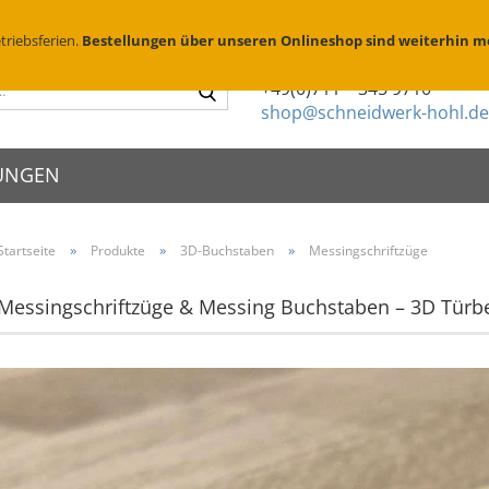
Suchen
D
triebsferien.
Bestellungen über unseren Onlineshop sind weiterhin m
Sie haben Fragen?
Suche...
+49(0)711 – 345 9710
shop@schneidwerk-hohl.de
UNGEN
»
»
»
Startseite
Produkte
3D-Buchstaben
Messingschriftzüge
schilder
X Edelstahl
Metallsprühschablonen
Zierköpfe
schriften
X Messing geschliffen
Messingschriftzüge & Messing Buchstaben – 3D Türbe
Sprühschablonen Edelstahl
Abstandhalte
enschilder
X Messing brüniert
Brennschablonen für Holz
Folienbeschr
eischilder
Parkplatzschablonen
Montage & P