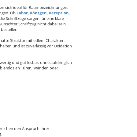
gnen sich ideal für Raumbezeichnungen,
ungen. Ob
Labor
,
Röntgen
,
Rezeption
,
die Schriftzüge sorgen für eine klare
wünschter Schriftzug nicht dabei sein,
bestellen.
matte Struktur mit edlem Charakter.
halten und ist zuverlässig vor Oxidation
rtig und gut lesbar, ohne aufdringlich
oblemlos
an Türen, Wänden oder
treichen den Anspruch Ihrer
g.