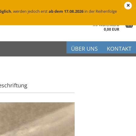
eutschland
Login
Merkzettel
öglich
, werden jedoch erst
ab dem 17.08.2026
in der Reihenfolge
Ihr Warenkorb
0,00 EUR
ÜBER UNS
KONTAKT
schriftung
r
iftung
flege