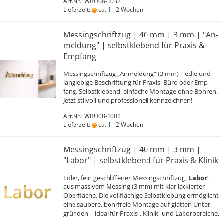
Art.Nr.: WBU08-1032
Lieferzeit:
ca. 1 - 2 Wochen
Mes­sing­schrift­zug | 40 mm | 3 mm | "An­
mel­dung" | selbst­kle­bend für Pra­xis &
Emp­fang
Mes­sing­schrift­zug „An­mel­dung“ (3 mm) – edle und
lang­le­bi­ge Be­schrif­tung für Pra­xis, Büro oder Emp­
fang. Selbst­kle­bend, ein­fa­che Mon­ta­ge ohne Boh­ren.
Jetzt stil­voll und pro­fes­sio­nell kenn­zeich­nen!
Art.Nr.: WBU08-1001
Lieferzeit:
ca. 1 - 2 Wochen
Mes­sing­schrift­zug | 40 mm | 3 mm |
"Labor" | selbst­kle­bend für Pra­xis & Kli­nik
Edler, fein ge­schlif­fe­ner Mes­sing­schrift­zug „
Labor
“
aus mas­si­vem Mes­sing (3 mm) mit klar la­ckier­ter
Ober­flä­che. Die voll­flä­chi­ge Selbst­kle­bung er­mög­licht
eine sau­be­re, bohr­freie Mon­ta­ge auf glat­ten Un­ter­
grün­den – ideal für Praxis-​, Klinik-​ und La­bor­be­rei­che.