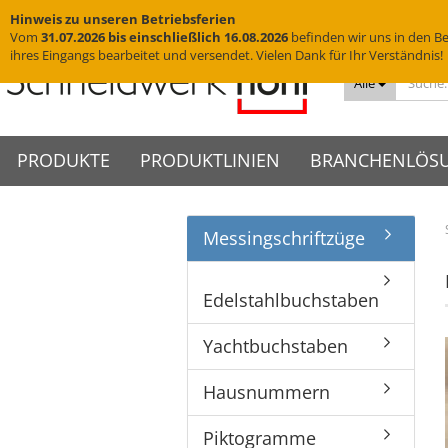
Hinweis zu unseren Betriebsferien
Vom
31.07.2026 bis einschließlich 16.08.2026
befinden wir uns in den Be
ihres Eingangs bearbeitet und versendet. Vielen Dank für Ihr Verständnis!
Alle
PRODUKTE
PRODUKTLINIEN
BRANCHENLÖS
Messingschriftzüge
Messingschriftzüge
VISIGN Türschilder aus Glas
Türschilder
VIGO Türschilder
Grab
VINO
Edelstahlbuchstaben
VISIGN Wandschilder -
Wandschilder
VIGO Wandschilder - Indoor
Grab
VINO
Hotelschilder
Praxisschilder
Firm
Indoor
Edelstahlbuchstaben
Yachtbuchstaben
Deckenhänger
VIGO Wandschilder -
VINO
Zimmernummern
Kanzl
VISIGN Wandschilder -
Outdoor
Hausnummern
Fahnenschilder
Tischaufsteller
Outdoor
Yachtbuchstaben
VIGO Deckenhänger
Piktogramme
WC-Schilder
VISIGN Deckenhänger
VIGO Fahnenschilder
Acrylglasbuchstaben
Glasschilder
VISIGN Fahnenschilder
Hausnummern
VIGO Tischaufsteller
3D-Logos
Edelstahlschilder
VISIGN Tischaufsteller
VIGO Zubehör
Muster
Messingschilder
VISIGN Zubehör
Piktogramme
Cortenstahlschilder