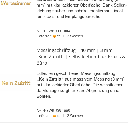
mm) mit klar la­ckier­ter Ober­flä­che. Dank Selbst­
kle­bung sau­ber und bohr­frei mon­tier­bar – ideal
für Praxis-​ und Emp­fangs­be­rei­che.
Art.Nr.: WBU08-1004
Lieferzeit:
ca. 1 - 2 Wochen
Mes­sing­schrift­zug | 40 mm | 3 mm |
"Kein Zu­tritt" | selbst­kle­bend für Pra­xis &
Büro
Edler, fein ge­schlif­fe­ner Mes­sing­schrift­zug
„Kein Zu­tritt“
aus mas­si­vem Mes­sing (3 mm)
mit klar la­ckier­ter Ober­flä­che. Die selbst­kle­ben­
de Mon­ta­ge sorgt für klare Ab­gren­zung ohne
Boh­ren.
Art.Nr.: WBU08-1005
Lieferzeit:
ca. 1 - 2 Wochen