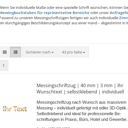
Wenn Sie individuelle Maße oder eine spezielle Schrift wünschen, können Sie
Messingbuchstaben für repräsentative Bereiche
oder unser
Anfragef
Passend zu unseren Messingschriftzügen fertigen wir auch individuelle
Zimm
ein durchgängiges Beschilderungskonzept aus einer Hand – abgestimmt in Ma
Sortieren nach
pro Seite
Sortieren nach
43 pro Seite
1
Mes­sing­schrift­zug | 40 mm | 3 mm | Ihr
Wunsch­text | selbst­kle­bend | in­di­vi­du­ell
Mes­sing­schrift­zug nach Wunsch aus mas­si­vem
Mes­sing – in­di­vi­du­ell ge­fer­tigt mit edler 3D-​Optik.
Selbst­kle­bend und ideal für pro­fes­sio­nel­le Be­
schrif­tun­gen in Pra­xis, Büro, Hotel und Ge­wer­be.