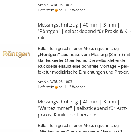
Art.Nr.: WBU08-1002
Lieferzeit:
ca. 1 - 2 Wochen
Mes­sing­schrift­zug | 40 mm | 3 mm |
"Rönt­gen" | selbst­kle­bend für Pra­xis & Kli­
nik
Edler, fein ge­schlif­fe­ner Mes­sing­schrift­zug
„Rönt­gen“
aus mas­si­vem Mes­sing (3 mm) mit
klar la­ckier­ter Ober­flä­che. Die selbst­kle­ben­de
Rück­sei­te er­laubt eine bohr­freie Mon­ta­ge – per­
fekt für me­di­zi­ni­sche Ein­rich­tun­gen und Pra­xen.
Art.Nr.: WBU08-1003
Lieferzeit:
ca. 1 - 2 Wochen
Mes­sing­schrift­zug | 40 mm | 3 mm |
"War­te­zim­mer" | selbst­kle­bend für Arzt­
pra­xis, Kli­nik und The­ra­pie
Edler, fein ge­schlif­fe­ner Mes­sing­schrift­zug
„War­te­zim­mer“
aus mas­si­vem Mes­sing (3