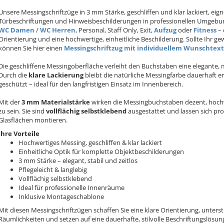
Unsere Messingschriftzüge in 3 mm Stärke, geschliffen und klar lackiert, ei
Türbeschriftungen und Hinweisbeschilderungen in professionellen Umgeb
WC Damen
/
WC Herren
, Personal, Staff Only, Exit,
Aufzug
oder
Fitness
– 
Orientierung und eine hochwertige, einheitliche Beschilderung. Sollte Ihr ge
können Sie hier einen
Messingschriftzug mit individuellem Wunschtext
Die geschliffene Messingoberfläche
verleiht den Buchstaben eine elegante, 
Durch die
klare Lackierung
bleibt die natürliche Messingfarbe dauerhaft er
geschützt – ideal für den langfristigen Einsatz im Innenbereich.
Mit der
3 mm Materialstärke
wirken die Messingbuchstaben dezent, hochwe
zu sein. Sie sind
vollflächig selbstklebend
ausgestattet und lassen sich pr
Glasflächen montieren.
Ihre Vorteile
Hochwertiges Messing, geschliffen & klar lackiert
Einheitliche Optik für komplette Objektbeschilderungen
3 mm Stärke – elegant, stabil und zeitlos
Pflegeleicht & langlebig
Vollflächig selbstklebend
Ideal für professionelle Innenräume
Inklusive Montageschablone
Mit diesen
Messingschriftzügen schaffen Sie eine klare Orientierung, unters
Räumlichkeiten und setzen auf eine dauerhafte, stilvolle Beschriftungslösun