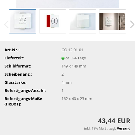
Art.Nr.:
GO 12-01-01
Lieferzeit:
ca. 3-4 Tage
Schildformat:
149 x 149 mm
Scheibenanz.:
2
Glasstärke:
4 mm
Befestigungs-Anzahl:
1
Befestigungs-Maße
162 x 40 x 23 mm
(HxBxT):
43,44 EUR
inkl. 19% MwSt. zzgl.
Versand