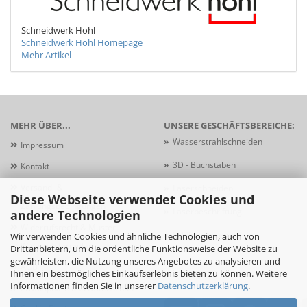
Schneidwerk Hohl
Schneidwerk Hohl Homepage
Mehr Artikel
MEHR ÜBER...
UNSERE GESCHÄFTSBEREICHE:
»
Wasserstrahlschneiden
Impressum
»
3D - Buchstaben
Kontakt
Versand- &
»
Laserschneiden
Diese Webseite verwendet Cookies und
Zahlungsbedingungen
»
Laserbeschriftung
andere Technologien
Widerrufsrecht & Muster-
»
Schildersysteme
Wir verwenden Cookies und ähnliche Technologien, auch von
Widerrufsformular
Drittanbietern, um die ordentliche Funktionsweise der Website zu
gewährleisten, die Nutzung unseres Angebotes zu analysieren und
AGB
Ihnen ein bestmögliches Einkaufserlebnis bieten zu können. Weitere
Informationen finden Sie in unserer
Datenschutzerklärung
.
Privatsphäre und Datenschutz