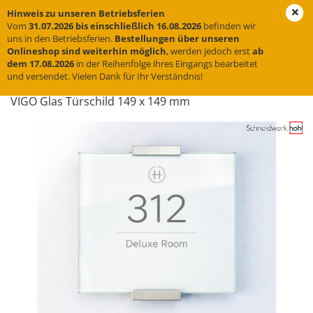
Hinweis zu unseren Betriebsferien
Vom
31.07.2026 bis einschließlich 16.08.2026
befinden wir
uns in den Betriebsferien.
Bestellungen über unseren
Onlineshop sind weiterhin möglich
, werden jedoch erst
ab
« Erster
« zurück
weiter »
Letzter »
dem 17.08.2026
in der Reihenfolge ihres Eingangs bearbeitet
und versendet. Vielen Dank für Ihr Verständnis!
6
Artikel in dieser Kategorie
VIGO Glas Tür­schild 149 x 149 mm