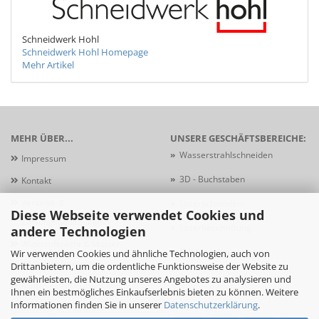
Schneidwerk Hohl
Schneidwerk Hohl Homepage
Mehr Artikel
MEHR ÜBER...
UNSERE GESCHÄFTSBEREICHE:
»
Wasserstrahlschneiden
Impressum
»
3D - Buchstaben
Kontakt
Versand- &
»
Laserschneiden
Diese Webseite verwendet Cookies und
Zahlungsbedingungen
»
Laserbeschriftung
andere Technologien
Widerrufsrecht & Muster-
»
Schildersysteme
Wir verwenden Cookies und ähnliche Technologien, auch von
Widerrufsformular
Drittanbietern, um die ordentliche Funktionsweise der Website zu
gewährleisten, die Nutzung unseres Angebotes zu analysieren und
AGB
Ihnen ein bestmögliches Einkaufserlebnis bieten zu können. Weitere
Informationen finden Sie in unserer
Datenschutzerklärung
.
Privatsphäre und Datenschutz