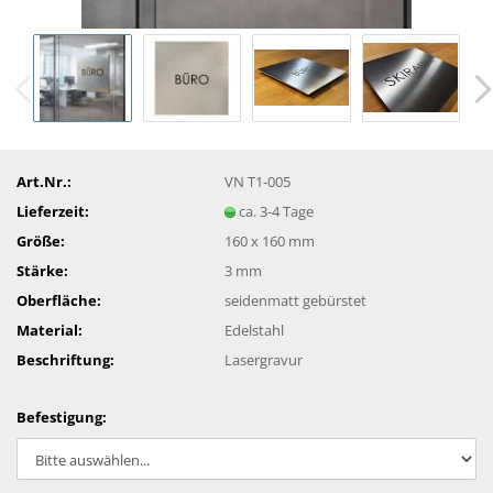
Art.Nr.:
VN T1-005
Lieferzeit:
ca. 3-4 Tage
Größe:
160 x 160 mm
Stärke:
3 mm
Oberfläche:
seidenmatt gebürstet
Material:
Edelstahl
Beschriftung:
Lasergravur
Befestigung: