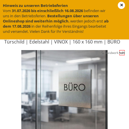
Hinweis zu unseren Betriebsferien
Vom
31.07.2026 bis einschließlich 16.08.2026
befinden wir
uns in den Betriebsferien.
Bestellungen über unseren
Onlineshop sind weiterhin möglich
, werden jedoch erst
ab
« Erster
« zurück
weiter »
Letzter »
dem 17.08.2026
in der Reihenfolge ihres Eingangs bearbeitet
und versendet. Vielen Dank für Ihr Verständnis!
33
Artikel in dieser Kategorie
Tür­schild | Edel­stahl | VINOX | 160 x 160 mm | BÜRO