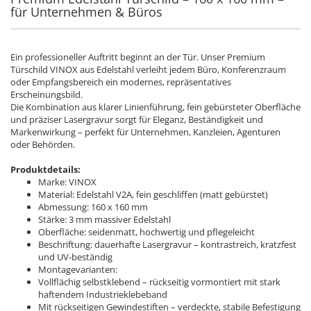
für Unternehmen & Büros
Ein professioneller Auftritt beginnt an der Tür. Unser Premium
Türschild VINOX aus Edelstahl verleiht jedem Büro, Konferenzraum
oder Empfangsbereich ein modernes, repräsentatives
Erscheinungsbild.
Die Kombination aus klarer Linienführung, fein gebürsteter Oberfläche
und präziser Lasergravur sorgt für Eleganz, Beständigkeit und
Markenwirkung – perfekt für Unternehmen, Kanzleien, Agenturen
oder Behörden.
Produktdetails:
Marke: VINOX
Material: Edelstahl V2A, fein geschliffen (matt gebürstet)
Abmessung: 160 x 160 mm
Stärke: 3 mm massiver Edelstahl
Oberfläche: seidenmatt, hochwertig und pflegeleicht
Beschriftung: dauerhafte Lasergravur – kontrastreich, kratzfest
und UV-beständig
Montagevarianten:
Vollflächig selbstklebend – rückseitig vormontiert mit stark
haftendem Industrieklebeband
Mit rückseitigen Gewindestiften – verdeckte, stabile Befestigung