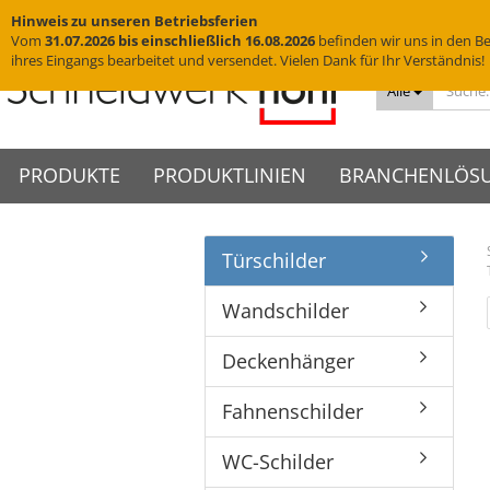
Hinweis zu unseren Betriebsferien
Vom
31.07.2026 bis einschließlich 16.08.2026
befinden wir uns in den Be
ihres Eingangs bearbeitet und versendet. Vielen Dank für Ihr Verständnis!
Alle
PRODUKTE
PRODUKTLINIEN
BRANCHENLÖS
Türschilder
Messingschriftzüge
VISIGN Türschilder aus Glas
Türschilder
VIGO Türschilder
Grab
VINO
Edelstahlbuchstaben
VISIGN Wandschilder -
Wandschilder
VIGO Wandschilder - Indoor
Grab
VINO
Hotelschilder
Praxisschilder
Firm
Wandschilder
Indoor
Yachtbuchstaben
Deckenhänger
VIGO Wandschilder -
VINO
Zimmernummern
Kanzl
VISIGN Wandschilder -
Outdoor
Hausnummern
Fahnenschilder
Tischaufsteller
Deckenhänger
Outdoor
VIGO Deckenhänger
Piktogramme
WC-Schilder
VISIGN Deckenhänger
VIGO Fahnenschilder
Fahnenschilder
Acrylglasbuchstaben
Glasschilder
VISIGN Fahnenschilder
VIGO Tischaufsteller
3D-Logos
Edelstahlschilder
VISIGN Tischaufsteller
VIGO Zubehör
WC-Schilder
Muster
Messingschilder
VISIGN Zubehör
Cortenstahlschilder