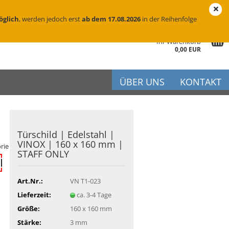
eutschland
Login
Merkzettel
öglich
, werden jedoch erst
ab dem 17.08.2026
in der Reihenfolge
Ihr Warenkorb
0,00 EUR
ÜBER UNS
KONTAKT
Tür­schild | Edel­stahl |
r
VINOX | 160 x 160 mm |
rie
STAFF ONLY
iftung
flege
Art.Nr.:
VN T1-023
Lieferzeit:
ca. 3-4 Tage
Größe:
160 x 160 mm
Stärke:
3 mm