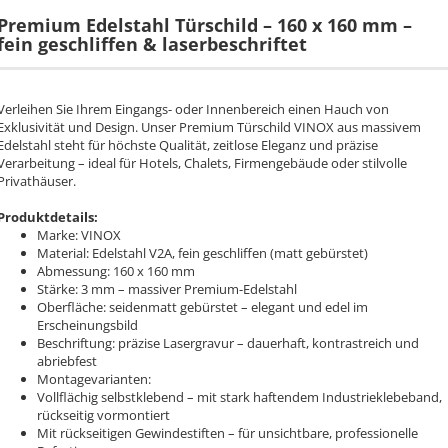
Premium Edelstahl Türschild – 160 x 160 mm –
fein geschliffen & laserbeschriftet
Verleihen Sie Ihrem Eingangs- oder Innenbereich einen Hauch von
Exklusivität und Design. Unser Premium Türschild VINOX aus massivem
Edelstahl steht für höchste Qualität, zeitlose Eleganz und präzise
Verarbeitung – ideal für Hotels, Chalets, Firmengebäude oder stilvolle
Privathäuser.
Produktdetails:
Marke: VINOX
Material: Edelstahl V2A, fein geschliffen (matt gebürstet)
Abmessung: 160 x 160 mm
Stärke: 3 mm – massiver Premium-Edelstahl
Oberfläche: seidenmatt gebürstet – elegant und edel im
Erscheinungsbild
Beschriftung: präzise Lasergravur – dauerhaft, kontrastreich und
abriebfest
Montagevarianten:
Vollflächig selbstklebend – mit stark haftendem Industrieklebeband,
rückseitig vormontiert
Mit rückseitigen Gewindestiften – für unsichtbare, professionelle