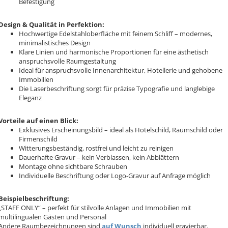
Befestigung
Design & Qualität in Perfektion:
Hochwertige Edelstahloberfläche mit feinem Schliff – modernes,
minimalistisches Design
Klare Linien und harmonische Proportionen für eine ästhetisch
anspruchsvolle Raumgestaltung
Ideal für anspruchsvolle Innenarchitektur, Hotellerie und gehobene
Immobilien
Die Laserbeschriftung sorgt für präzise Typografie und langlebige
Eleganz
Vorteile auf einen Blick:
Exklusives Erscheinungsbild – ideal als Hotelschild, Raumschild oder
Firmenschild
Witterungsbeständig, rostfrei und leicht zu reinigen
Dauerhafte Gravur – kein Verblassen, kein Abblättern
Montage ohne sichtbare Schrauben
Individuelle Beschriftung oder Logo-Gravur auf Anfrage möglich
Beispielbeschriftung:
„STAFF ONLY“ – perfekt für stilvolle Anlagen und Immobilien mit
multilingualen Gästen und Personal
Andere Raumbezeichnungen sind
auf Wunsch
individuell gravierbar.