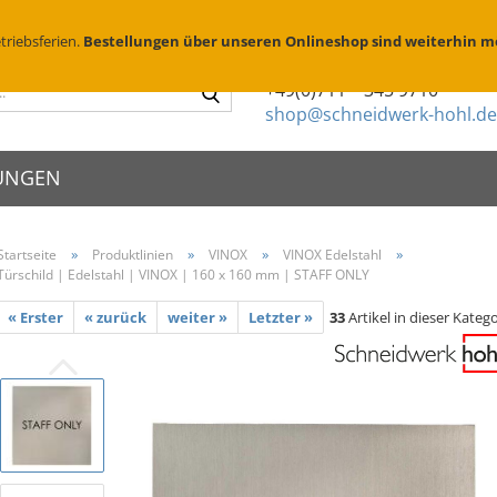
Suchen
D
triebsferien.
Bestellungen über unseren Onlineshop sind weiterhin m
Sie haben Fragen?
Suche...
+49(0)711 – 345 9710
shop@schneidwerk-hohl.de
UNGEN
»
»
»
»
Startseite
Produktlinien
VINOX
VINOX Edelstahl
Türschild | Edelstahl | VINOX | 160 x 160 mm | STAFF ONLY
schilder
X Edelstahl
Metallsprühschablonen
Zierköpfe
schriften
X Messing geschliffen
Sprühschablonen Edelstahl
Abstandhalte
enschilder
« Erster
« zurück
weiter »
Letzter »
33
Artikel in dieser Katego
X Messing brüniert
Brennschablonen für Holz
Folienbeschr
eischilder
Parkplatzschablonen
Montage & P