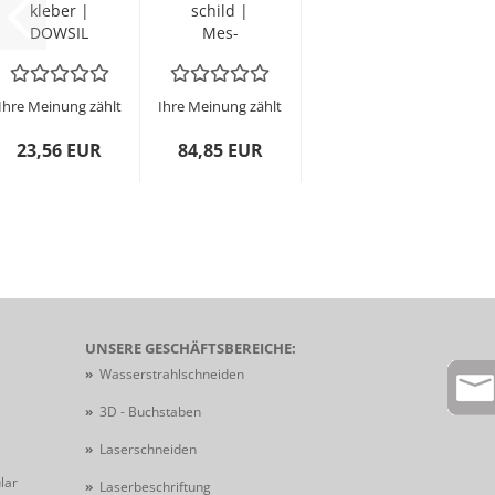
kle­ber |
schild |
DOW­SIL
Mes­
732 |
sing |
trans­
ge­
pa­
schlif­
Ihre Meinung zählt
Ihre Meinung zählt
rent...
fen |
160 x...
23,56 EUR
84,85 EUR
UNSERE GESCHÄFTSBEREICHE:
»
Wasserstrahlschneiden
»
3D - Buchstaben
»
Laserschneiden
lar
»
Laserbeschriftung