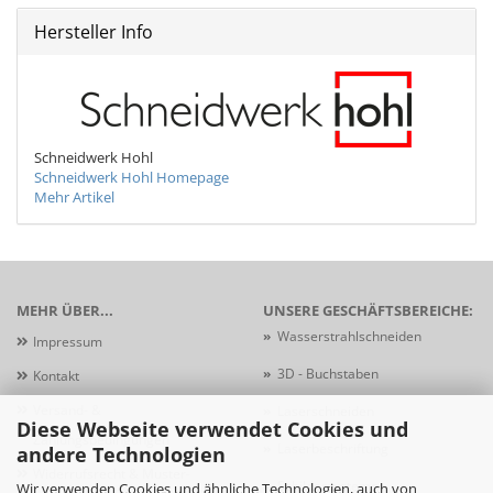
Hersteller Info
Schneidwerk Hohl
Schneidwerk Hohl Homepage
Mehr Artikel
MEHR ÜBER...
UNSERE GESCHÄFTSBEREICHE:
»
Wasserstrahlschneiden
Impressum
»
3D - Buchstaben
Kontakt
Versand- &
»
Laserschneiden
Diese Webseite verwendet Cookies und
Zahlungsbedingungen
»
Laserbeschriftung
andere Technologien
Widerrufsrecht & Muster-
»
Schildersysteme
Wir verwenden Cookies und ähnliche Technologien, auch von