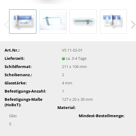
Art.Nr.:
VS 11-02-01
Lieferzeit:
ca. 3-4 Tage
Schildformat:
211 x 106 mm
Scheibenanz.:
2
Glasstärke:
4 mm
Befestigungs-Anzahl:
1
Befestigungs-Maße
127 x 20 x 30 mm
(HxBxT):
Material:
Glas
Mindest-Bestellmenge:
5