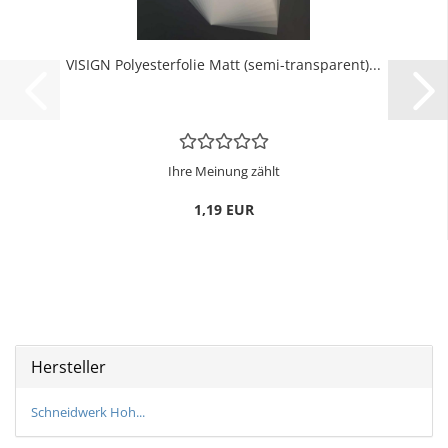
VI­SIGN Po­ly­es­ter­fo­lie Matt (semi-​trans­pa­rent)...
Ihre Meinung zählt
1,19 EUR
Hersteller
Schneidwerk Hoh...