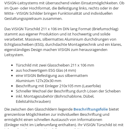
VISIGN-Leitsystems mit überraschend vielen Einsatzmöglichkeiten. Ob
im Quer- oder Hochformat, die Befestigung links, rechts oder in der
Mitte - VISIGN Schilder bringen Funktionalität und individuellen
Gestaltungsspielraum zusammen.
Das VISIGN Türschild 211 x 106 im DIN lang Format (Briefumschlag)
stammt aus eigener Produktion und ist hochwertig und solide
verarbeitet. Massives, silbermattes Aluminium durchdrungen von
Echtglasscheiben (ESG), durchdachte Montagetechnik und ein klares,
eigenständiges Design machen VISIGN zum herausragenden
Leitsystem.
Türschild mit zwei Glasscheiben 211 x 106 mm
aus hochwertigem ESG Glas (4 mm)
eine VISIGN Befestigung aus silbermattem
Aluminium 127x20x30 mm
Beschriftung mit Einleger 210x105 mm (Laserfolie)
Schneller Wechsel der Beschriftung durch Lösen der Scheiben
inkl. Montagezubehör (Bohrschablone, Dübel,
Edelstahlschrauben)
Die zwischen den Glasschildern liegende
Beschriftungsfolie
bietet
grenzenlose Möglichkeiten zur individuellen Beschriftung und
ermöglicht einen schnellen Austausch von Informationen
(Einleger nicht im Lieferumfang enthalten). Ihr VISIGN Türschild ist mit