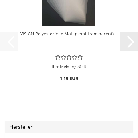
VI­SIGN Po­ly­es­ter­fo­lie Matt (semi-​trans­pa­rent)...
Ihre Meinung zählt
1,19 EUR
Hersteller