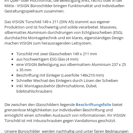
im Quer- oder Hochformat, die Befestigung links, rechts oder in der
Mitte - VISIGN Büroschilder bringen Funktionalität und individuellen
Gestaltungsspielraum zusammen.
Das VISIGN Türschild 149 x 211 (DIN A5) stammt aus eigener
Produktion und ist hochwertig und solide verarbeitet. Massives,
silbermattes Aluminium durchdrungen von Echtglasscheiben (ESG),
durchdachte Montagetechnik und ein klares, eigenständiges Design
machen VISIGN zum herausragenden Leitsystem.
Türschild mit zwei Glasscheiben 149 x 211 mm
aus hochwertigem ESG Glas (4 mm)
eine VISIGN Befestigung aus silbermattem Aluminium 237 x 25
x 35 mm
Beschriftung mit Einleger (Laserfolie 148x210 mm)
Schneller Wechsel des Einlegers durch Lösen der Scheiben
inkl. Montagezubehör (Bohrschablone, Dübel,
Edelstahlschrauben)
Die zwischen den Glasschildern liegende
Beschriftungsfolie
bietet
grenzenlose Möglichkeiten zur individuellen Beschriftung und
ermöglicht einen schnellen Austausch von Informationen. Ihr VISIGN
Türschild ist mit Inbusschrauben gegen Vandalismus geschützt.
Unsere Büroschilder werden nachhaltig und unter fairen Bedingungen