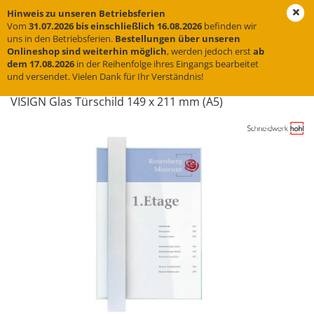
Hinweis zu unseren Betriebsferien
Vom
31.07.2026 bis einschließlich 16.08.2026
befinden wir
uns in den Betriebsferien.
Bestellungen über unseren
Onlineshop sind weiterhin möglich
, werden jedoch erst
ab
« Erster
« zurück
weiter »
dem 17.08.2026
in der Reihenfolge ihres Eingangs bearbeitet
und versendet. Vielen Dank für Ihr Verständnis!
4
Artikel in dieser Kategorie
VI­SIGN Glas Tür­schild 149 x 211 mm (A5)