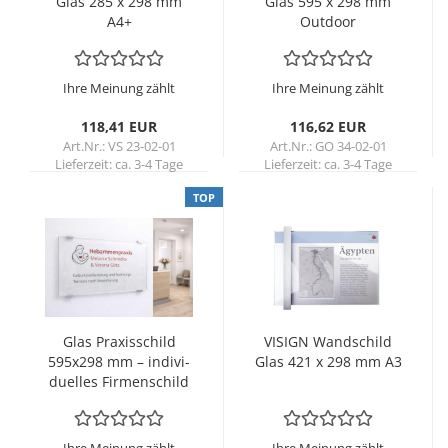
Glas 285 x 298 mm
Glas 595 x 298 mm
A4+
Out­door
Ihre Meinung zählt
Ihre Meinung zählt
118,41 EUR
116,62 EUR
Art.Nr.: VS 23-02-01
Art.Nr.: GO 34-02-01
Lieferzeit:
ca. 3-4 Tage
Lieferzeit:
ca. 3-4 Tage
TOP
Glas Pra­xis­schild
VI­SIGN Wand­schild
595x298 mm – in­di­vi­
Glas 421 x 298 mm A3
du­el­les Fir­men­schild
mit Di­gi­tal­druck