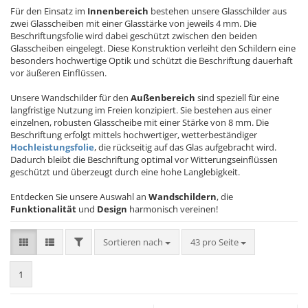
Für den Einsatz im
Innenbereich
bestehen unsere Glasschilder aus
zwei Glasscheiben mit einer Glasstärke von jeweils 4 mm. Die
Beschriftungsfolie wird dabei geschützt zwischen den beiden
Glasscheiben eingelegt. Diese Konstruktion verleiht den Schildern eine
besonders hochwertige Optik und schützt die Beschriftung dauerhaft
vor äußeren Einflüssen.
Unsere Wandschilder für den
Außenbereich
sind speziell für eine
langfristige Nutzung im Freien konzipiert. Sie bestehen aus einer
einzelnen, robusten Glasscheibe mit einer Stärke von 8 mm. Die
Beschriftung erfolgt mittels hochwertiger, wetterbeständiger
Hochleistungsfolie
, die rückseitig auf das Glas aufgebracht wird.
Dadurch bleibt die Beschriftung optimal vor Witterungseinflüssen
geschützt und überzeugt durch eine hohe Langlebigkeit.
Entdecken Sie unsere Auswahl an
Wandschildern
, die
Funktionalität
und
Design
harmonisch vereinen!
FILTER
Sortieren nach
pro Seite
Sortieren nach
43 pro Seite
1