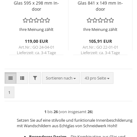
Glas 595 x 298 mm In­
Glas 841 x 149 mm In­
door
door
Ihre Meinung zählt
Ihre Meinung zählt
119,00 EUR
105,91 EUR
Art.Nr.: GO 24-04-01
Art.Nr.: GO 22-01-01
Lieferzeit:
ca. 3-4 Tage
Lieferzeit:
ca. 3-4 Tage
FILTER
Sortieren nach
pro Seite
Sortieren nach
43 pro Seite
1
1
bis
26
(von insgesamt
26
)
Setzen Sie auf eine stilvolle und funktionale Innenbeschilderung
mit Wandschildern aus Echtglas von Schneidwerk Hohl!
Besonderes Design
– Die Kombination aus Glas und