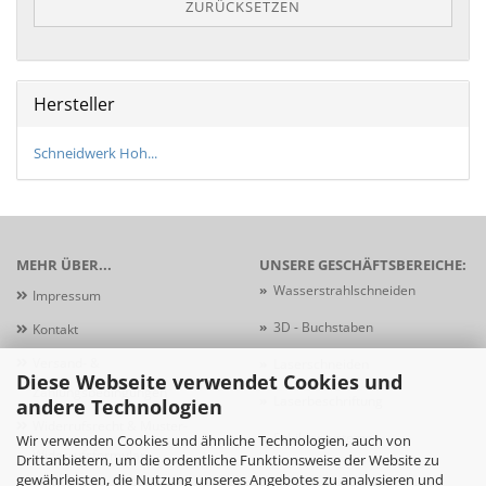
ZURÜCKSETZEN
Hersteller
Schneidwerk Hoh...
MEHR ÜBER...
UNSERE GESCHÄFTSBEREICHE:
»
Wasserstrahlschneiden
Impressum
»
3D - Buchstaben
Kontakt
Versand- &
»
Laserschneiden
Diese Webseite verwendet Cookies und
Zahlungsbedingungen
»
Laserbeschriftung
andere Technologien
Widerrufsrecht & Muster-
»
Schildersysteme
Wir verwenden Cookies und ähnliche Technologien, auch von
Widerrufsformular
Drittanbietern, um die ordentliche Funktionsweise der Website zu
gewährleisten, die Nutzung unseres Angebotes zu analysieren und