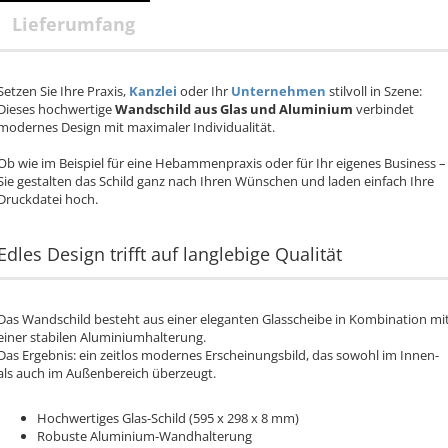
Lieferumfang
Setzen Sie Ihre Praxis,
Kanzlei
oder Ihr
Unternehmen
stilvoll in Szene:
Dieses hochwertige
Wandschild aus Glas und Aluminium
verbindet
modernes Design mit maximaler Individualität.
Ob wie im Beispiel für eine Hebammenpraxis oder für Ihr eigenes Business –
Sie gestalten das Schild ganz nach Ihren Wünschen und laden einfach Ihre
Druckdatei hoch.
Edles Design trifft auf langlebige Qualität
Das Wandschild besteht aus einer eleganten Glasscheibe in Kombination mi
einer stabilen Aluminiumhalterung.
Das Ergebnis: ein zeitlos modernes Erscheinungsbild, das sowohl im Innen-
als auch im Außenbereich überzeugt.
Hochwertiges Glas-Schild (595 x 298 x 8 mm)
Robuste Aluminium-Wandhalterung