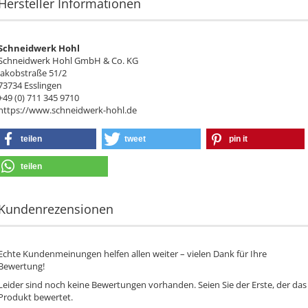
Hersteller Informationen
Schneidwerk Hohl
Schneidwerk Hohl GmbH & Co. KG
Jakobstraße 51/2
73734 Esslingen
+49 (0) 711 345 9710
https://www.schneidwerk-hohl.de
teilen
tweet
pin it
teilen
Kundenrezensionen
Echte Kundenmeinungen helfen allen weiter – vielen Dank für Ihre
Bewertung!
Leider sind noch keine Bewertungen vorhanden. Seien Sie der Erste, der das
Produkt bewertet.