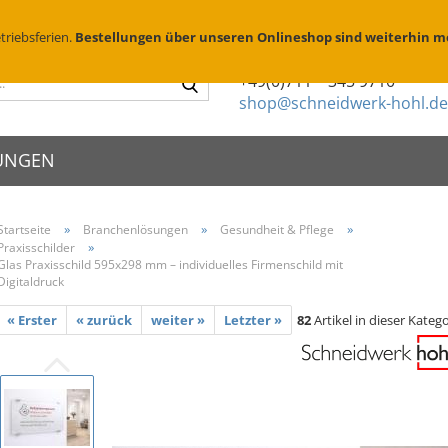
Suchen
D
triebsferien.
Bestellungen über unseren Onlineshop sind weiterhin m
Sie haben Fragen?
Suche...
+49(0)711 – 345 9710
shop@schneidwerk-hohl.de
UNGEN
»
»
»
Startseite
Branchenlösungen
Gesundheit & Pflege
»
Praxisschilder
schilder
X Edelstahl
Metallsprühschablonen
Zierköpfe
Glas Praxisschild 595x298 mm – individuelles Firmenschild mit
schriften
X Messing geschliffen
Sprühschablonen Edelstahl
Abstandhalte
enschilder
Digitaldruck
X Messing brüniert
Brennschablonen für Holz
Folienbeschr
eischilder
« Erster
« zurück
weiter »
Letzter »
82
Artikel in dieser Katego
Parkplatzschablonen
Montage & P