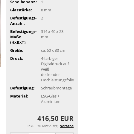
Scheibenanz.:
1
Glasstärke:
8 mm
Befestigungs-
2
Anzahl:
Befestigungs-
314 x 40 x 23
Maße
mm
(HxBxT):
Größe:
ca. 60 x 30 cm
Druck:
4-farbiger
Digitaldruck auf
weiß
deckender
Hochleistungsfolie
Befestigung:
Schraubmontage
Material:
ESG-Glas +
Aluminium
416,50 EUR
inkl. 19% MwSt. zzgl.
Versand