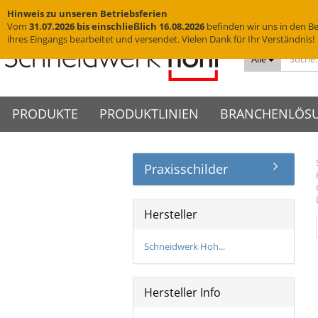
Hinweis zu unseren Betriebsferien
Vom
31.07.2026 bis einschließlich 16.08.2026
befinden wir uns in den Be
ihres Eingangs bearbeitet und versendet. Vielen Dank für Ihr Verständnis!
Alle
PRODUKTE
PRODUKTLINIEN
BRANCHENLÖS
Praxisschilder
Messingschriftzüge
VISIGN Türschilder aus Glas
Türschilder
VIGO Türschilder
Grab
VINO
Edelstahlbuchstaben
VISIGN Wandschilder -
Wandschilder
VIGO Wandschilder - Indoor
Grab
VINO
Hotelschilder
Praxisschilder
Firm
Indoor
Hersteller
Yachtbuchstaben
Deckenhänger
VIGO Wandschilder -
VINO
Zimmernummern
Kanzl
VISIGN Wandschilder -
Outdoor
Hausnummern
Fahnenschilder
Tischaufsteller
Outdoor
VIGO Deckenhänger
Schneidwerk Hoh...
Piktogramme
WC-Schilder
VISIGN Deckenhänger
VIGO Fahnenschilder
Acrylglasbuchstaben
Glasschilder
VISIGN Fahnenschilder
VIGO Tischaufsteller
3D-Logos
Edelstahlschilder
VISIGN Tischaufsteller
Hersteller Info
VIGO Zubehör
Muster
Messingschilder
VISIGN Zubehör
Cortenstahlschilder