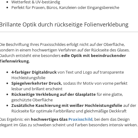
Wetterfest & UV-beständig
Perfekt für Praxen, Büros, Kanzleien oder Eingangsbereiche
Brillante Optik durch rückseitige Folienverklebung
Die Beschriftung Ihres Praxisschildes erfolgt nicht auf der Oberfläche,
sondern in einem hochwertigen Verfahren auf der Rückseite des Glases.
Dadurch entsteht eine besonders
edle Optik mit beeindruckender
Tiefenwirkung.
4-farbiger Digitaldruck
von Text und Logo auf transparente
Hochleistungsfolie
Spiegelverkehrter Druck,
sodass Ihr Motiv von vorne perfekt
lesbar und brillant erscheint
Rückseitige Verklebung auf der Glasplatte
für eine glatte,
geschützte Oberfläche
Zusätzliche Kaschierung mit weißer Hochleistungsfolie
auf der
Rückseite für optimale Farbbrillanz und gleichmäßige Deckkraft
Das Ergebnis: ein
hochwertiges Glas
Praxisschild
, bei dem das Design
elegant im Glas zu schweben scheint und Farben besonders intensiv wirken.