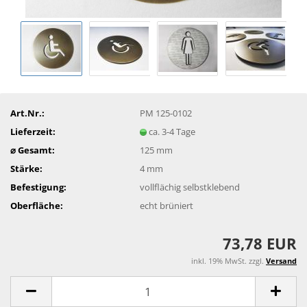
Art.Nr.:
PM 125-0102
Lieferzeit:
ca. 3-4 Tage
⌀ Gesamt:
125 mm
Stärke:
4 mm
Befestigung:
vollflächig selbstklebend
Oberfläche:
echt brüniert
73,78 EUR
inkl. 19% MwSt. zzgl.
Versand