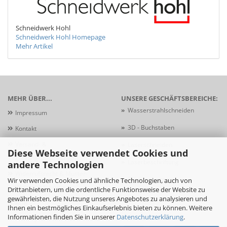
Schneidwerk Hohl
Schneidwerk Hohl Homepage
Mehr Artikel
MEHR ÜBER...
UNSERE GESCHÄFTSBEREICHE:
»
Wasserstrahlschneiden
Impressum
»
3D - Buchstaben
Kontakt
Versand- &
»
Laserschneiden
Diese Webseite verwendet Cookies und
Zahlungsbedingungen
»
Laserbeschriftung
andere Technologien
Widerrufsrecht & Muster-
»
Schildersysteme
Wir verwenden Cookies und ähnliche Technologien, auch von
Widerrufsformular
Drittanbietern, um die ordentliche Funktionsweise der Website zu
gewährleisten, die Nutzung unseres Angebotes zu analysieren und
AGB
Ihnen ein bestmögliches Einkaufserlebnis bieten zu können. Weitere
Informationen finden Sie in unserer
Datenschutzerklärung
.
Privatsphäre und Datenschutz