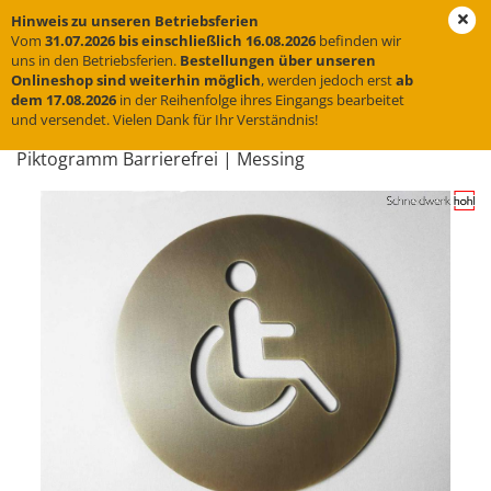
Hinweis zu unseren Betriebsferien
Vom
31.07.2026 bis einschließlich 16.08.2026
befinden wir
uns in den Betriebsferien.
Bestellungen über unseren
Onlineshop sind weiterhin möglich
, werden jedoch erst
ab
« Erster
« zurück
weiter »
Letzter »
dem 17.08.2026
in der Reihenfolge ihres Eingangs bearbeitet
und versendet. Vielen Dank für Ihr Verständnis!
11
Artikel in dieser Kategorie
Pik­to­gramm Bar­rie­re­frei | Mes­sing