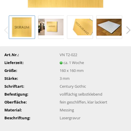
Art.Nr.:
VN T2-022
Lieferzeit:
ca. 1 Woche
Größe:
160 x 160 mm
Stärke:
3 mm
Schriftart:
Century Gothic
Befestigung:
vollflächig selbstklebend
Oberfläche:
fein geschliffen, klar lackiert
Material:
Messing
Beschriftung:
Lasergravur