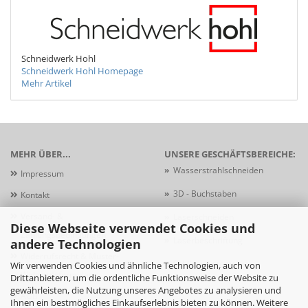
Schneidwerk Hohl
Schneidwerk Hohl Homepage
Mehr Artikel
MEHR ÜBER...
UNSERE GESCHÄFTSBEREICHE:
»
Wasserstrahlschneiden
Impressum
»
3D - Buchstaben
Kontakt
Versand- &
»
Laserschneiden
Diese Webseite verwendet Cookies und
Zahlungsbedingungen
»
Laserbeschriftung
andere Technologien
Widerrufsrecht & Muster-
»
Schildersysteme
Wir verwenden Cookies und ähnliche Technologien, auch von
Widerrufsformular
Drittanbietern, um die ordentliche Funktionsweise der Website zu
gewährleisten, die Nutzung unseres Angebotes zu analysieren und
AGB
Ihnen ein bestmögliches Einkaufserlebnis bieten zu können. Weitere