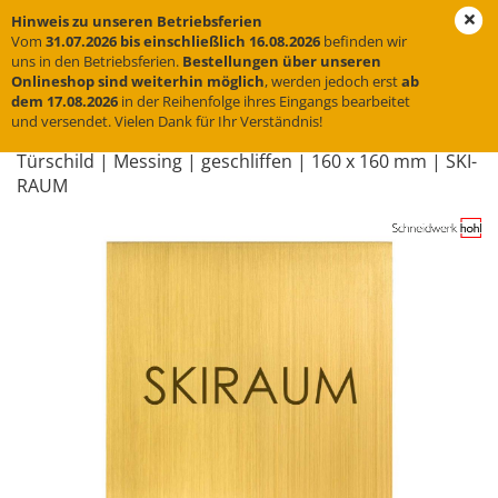
Hinweis zu unseren Betriebsferien
Vom
31.07.2026 bis einschließlich 16.08.2026
befinden wir
uns in den Betriebsferien.
Bestellungen über unseren
Onlineshop sind weiterhin möglich
, werden jedoch erst
ab
« Erster
« zurück
weiter »
Letzter »
dem 17.08.2026
in der Reihenfolge ihres Eingangs bearbeitet
und versendet. Vielen Dank für Ihr Verständnis!
31
Artikel in dieser Kategorie
Tür­schild | Mes­sing | ge­schlif­fen | 160 x 160 mm | SKI­
RAUM