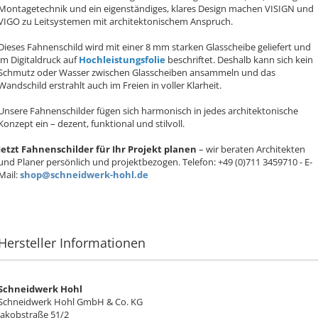
Montagetechnik und ein eigenständiges, klares Design machen VISIGN und
VIGO zu Leitsystemen mit architektonischem Anspruch.
Dieses Fahnenschild wird mit einer 8 mm starken Glasscheibe geliefert und
im Digitaldruck auf
Hochleistungsfolie
beschriftet. Deshalb kann sich kein
Schmutz oder Wasser zwischen Glasscheiben ansammeln und das
Wandschild erstrahlt auch im Freien in voller Klarheit.
Unsere Fahnenschilder fügen sich harmonisch in jedes architektonische
Konzept ein – dezent, funktional und stilvoll.
Jetzt Fahnenschilder für Ihr Projekt planen
– wir beraten Architekten
und Planer persönlich und projektbezogen. Telefon: +49 (0)711 3459710 - E-
Mail:
shop@schneidwerk-hohl.de
Hersteller Informationen
Schneidwerk Hohl
Schneidwerk Hohl GmbH & Co. KG
Jakobstraße 51/2