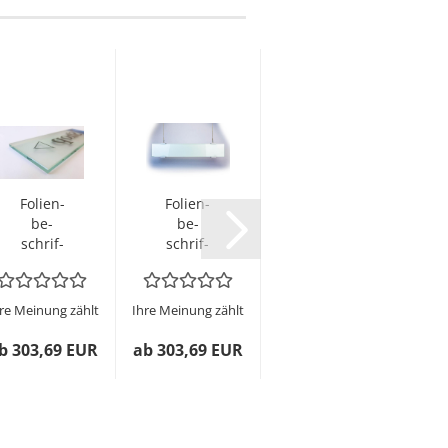
Fo­li­en­
Fo­li­en­
Fo­li­en­
be­
be­
be­
schrif­
schrif­
schrif­
tung
tung
tung
für
für
für
Glas­
Glas­
Glas­
re Meinung zählt
Ihre Meinung zählt
Ihre Meinung zählt
schil­der
schil­der
schil­der
| 2er...
|
|
b 303,69 EUR
ab 303,69 EUR
ab 247,40 EUR
weiß...
weiß...