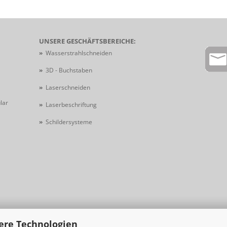
UNSERE GESCHÄFTSBEREICHE:
»
Wasserstrahlschneiden
»
3D - Buchstaben
»
Laserschneiden
lar
»
Laserbeschriftung
»
Schildersysteme
ere Technologien