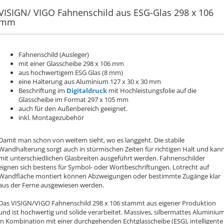
VISIGN/ VIGO Fahnenschild aus ESG-Glas 298 x 106
mm
Fahnenschild (Ausleger)
mit einer Glasscheibe 298 x 106 mm
aus hochwertigem ESG Glas (8 mm)
eine Halterung aus Aluminium 127 x 30 x 30 mm
Beschriftung im
Digitaldruck
mit Hochleistungsfolie auf die
Glasscheibe im Format 297 x 105 mm
auch für den Außenbereich geeignet.
inkl. Montagezubehör
Damit man schon von weitem sieht, wo es langgeht. Die stabile
Wandhalterung sorgt auch in stürmischen Zeiten für richtigen Halt und kan
mit unterschiedlichen Glasbreiten ausgeführt werden. Fahnenschilder
eignen sich bestens für Symbol- oder Wortbeschriftungen. Lotrecht auf
Wandfläche montiert können Abzweigungen oder bestimmte Zugänge klar
aus der Ferne ausgewiesen werden.
Das VISIGN/VIGO Fahnenschild 298 x 106 stammt aus eigener Produktion
und ist hochwertig und solide verarbeitet. Massives, silbermattes Aluminiu
in Kombination mit einer durchgehenden Echtglasscheibe (ESG), intelligente