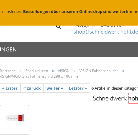
Suchen
D
triebsferien.
Bestellungen über unseren Onlineshop sind weiterhin m
Sie haben Fragen?
Suche...
+49(0)711 – 345 9710
shop@schneidwerk-hohl.de
UNGEN
»
»
»
»
Startseite
Produktlinien
VISIGN
VISIGN Fahnenschilder
VISIGN/VIGO Glas Fahnenschild 298 x 106 mm
schilder
X Edelstahl
Metallsprühschablonen
Zierköpfe
schriften
X Messing geschliffen
Sprühschablonen Edelstahl
Abstandhalte
enschilder
« Erster
« zurück
weiter »
Letzter »
6
Artikel in dieser Kategor
X Messing brüniert
Brennschablonen für Holz
Folienbeschr
eischilder
Parkplatzschablonen
Montage & P