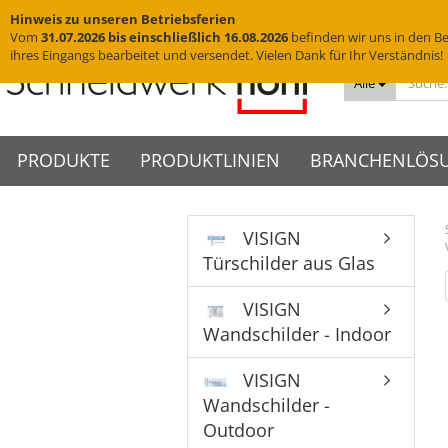
Hinweis zu unseren Betriebsferien
Vom
31.07.2026 bis einschließlich 16.08.2026
befinden wir uns in den Be
ihres Eingangs bearbeitet und versendet. Vielen Dank für Ihr Verständnis!
Alle
PRODUKTE
PRODUKTLINIEN
BRANCHENLÖS
VISIGN
Messingschriftzüge
VISIGN Türschilder aus Glas
Türschilder
VIGO Türschilder
Grab
VINO
Türschilder aus Glas
Edelstahlbuchstaben
VISIGN Wandschilder -
Wandschilder
VIGO Wandschilder - Indoor
Grab
VINO
Hotelschilder
Praxisschilder
Firm
Indoor
Yachtbuchstaben
Deckenhänger
VIGO Wandschilder -
VINO
Zimmernummern
Kanzl
VISIGN
VISIGN Wandschilder -
Outdoor
Hausnummern
Fahnenschilder
Tischaufsteller
Wandschilder - Indoor
Outdoor
VIGO Deckenhänger
Piktogramme
WC-Schilder
VISIGN Deckenhänger
VIGO Fahnenschilder
Acrylglasbuchstaben
Glasschilder
VISIGN
VISIGN Fahnenschilder
VIGO Tischaufsteller
3D-Logos
Edelstahlschilder
Wandschilder -
VISIGN Tischaufsteller
VIGO Zubehör
Muster
Messingschilder
Outdoor
VISIGN Zubehör
Cortenstahlschilder