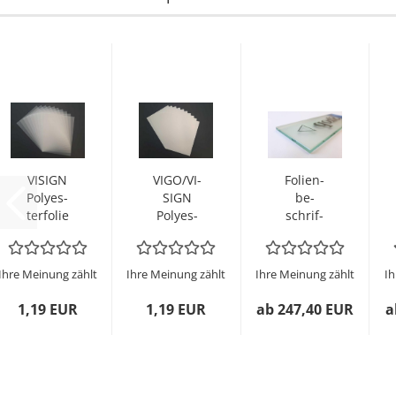
VI­SIGN
VIGO/VI­
Fo­li­en­
Po­ly­es­
SIGN
be­
ter­fo­lie
Po­ly­es­
schrif­
Matt
ter­fo­lie
tung
(semi-​
Weiß
für
trans­
(de­
Glas­
Ihre Meinung zählt
Ihre Meinung zählt
Ihre Meinung zählt
Ih
pa­
ckend)...
schil­der
rent)...
1,19 EUR
1,19 EUR
ab 247,40 EUR
a