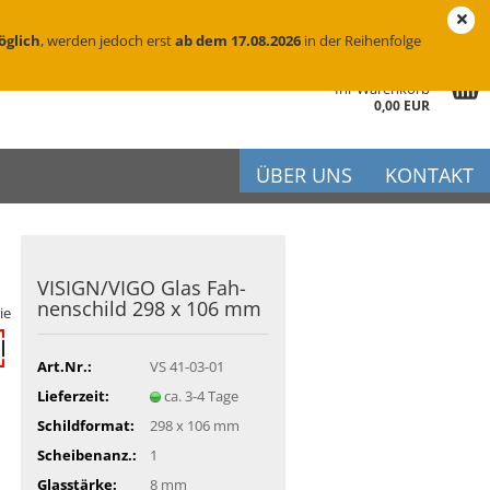
eutschland
Login
Merkzettel
öglich
, werden jedoch erst
ab dem 17.08.2026
in der Reihenfolge
Ihr Warenkorb
0,00 EUR
ÜBER UNS
KONTAKT
VI­SIGN/VIGO Glas Fah­
r
nen­schild 298 x 106 mm
ie
iftung
flege
Art.Nr.:
VS 41-03-01
Lieferzeit:
ca. 3-4 Tage
Schildformat:
298 x 106 mm
Scheibenanz.:
1
Glasstärke:
8 mm