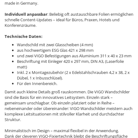
made in Germany.
Individuell anpassbar
: Beliebig oft austauschbare Folien ermöglichen
schnelle Content-Updates – ideal für Büros, Praxen, Hotels und
Konferenzräume.
Technische Daten:
Wandschild mit zwei Glasscheiben (4 mm)
aus hochwertigem ESG Glas 421 x 298 mm
und zwei VIGO Befestigungen aus Aluminium 311 x 40 x 23 mm
Beschriftung mit Einleger 420 x 297 mm, DIN A3, (Laserfolie
matt)
Inkl. 2 x Montagezubehör (2 x Edelstahlschrauben 4,2 x 38, 2 x
Dübel, 1 x Inbusschlüsel).
Für den Innenbereich.
Damit auch kleine Details groß rauskommen. Die VIGO Wandschilder
sind die Basis für ein innovatives Leitsystem. Einzeln stark –
gemeinsam unschlagbar. Ob einzeln platziert oder in Reihe –
nebeneinander oder übereinander: VIGO Wandschilder meistern auch
komplexe Leitsituationen mit stilvoller Klarheit und durchdachter
Struktur.
Minimalistisch im Design – maximal flexibel in der Anwendung.
Dank der cleveren VIGO-Fixiertechnik bleibt die Beschriftungsfläche