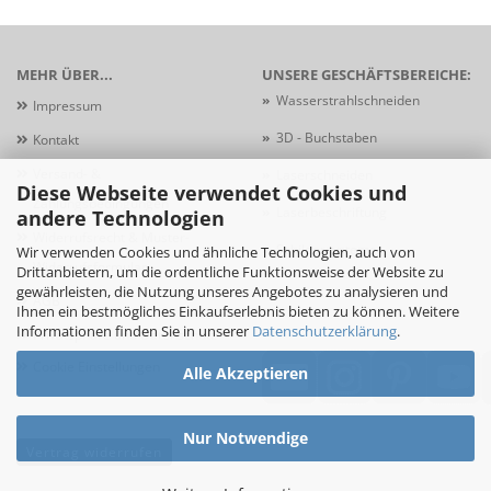
MEHR ÜBER...
UNSERE GESCHÄFTSBEREICHE:
»
Wasserstrahlschneiden
Impressum
»
3D - Buchstaben
Kontakt
Versand- &
»
Laserschneiden
Diese Webseite verwendet Cookies und
Zahlungsbedingungen
»
Laserbeschriftung
andere Technologien
Widerrufsrecht & Muster-
»
Schildersysteme
Wir verwenden Cookies und ähnliche Technologien, auch von
Widerrufsformular
Drittanbietern, um die ordentliche Funktionsweise der Website zu
gewährleisten, die Nutzung unseres Angebotes zu analysieren und
AGB
Ihnen ein bestmögliches Einkaufserlebnis bieten zu können. Weitere
Informationen finden Sie in unserer
Datenschutzerklärung
.
Privatsphäre und Datenschutz
Cookie Einstellungen
Alle Akzeptieren
Nur Notwendige
Vertrag widerrufen