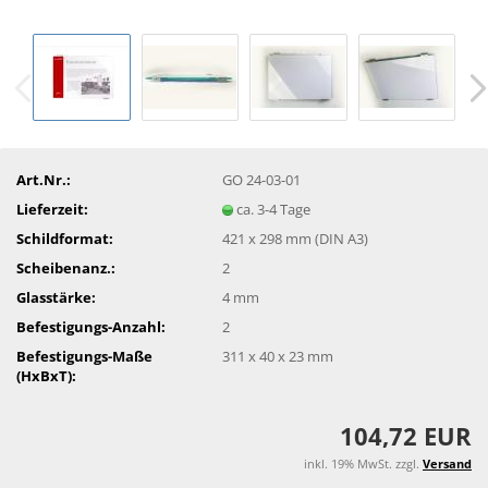
Art.Nr.:
GO 24-03-01
Lieferzeit:
ca. 3-4 Tage
Schildformat:
421 x 298 mm (DIN A3)
Scheibenanz.:
2
Glasstärke:
4 mm
Befestigungs-Anzahl:
2
Befestigungs-Maße
311 x 40 x 23 mm
(HxBxT):
104,72 EUR
inkl. 19% MwSt. zzgl.
Versand