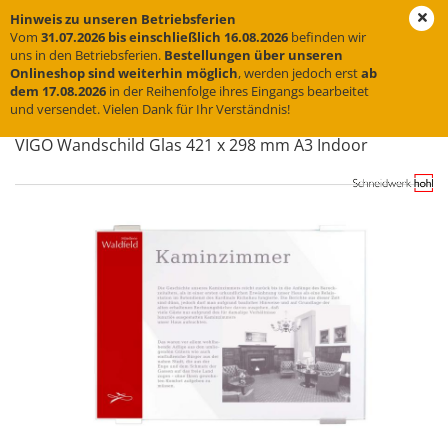
Hinweis zu unseren Betriebsferien
Vom
31.07.2026 bis einschließlich 16.08.2026
befinden wir
uns in den Betriebsferien.
Bestellungen über unseren
Onlineshop sind weiterhin möglich
, werden jedoch erst
ab
« Erster
« zurück
weiter »
Letzter »
dem 17.08.2026
in der Reihenfolge ihres Eingangs bearbeitet
und versendet. Vielen Dank für Ihr Verständnis!
9
Artikel in dieser Kategorie
VIGO Wand­schild Glas 421 x 298 mm A3 In­door