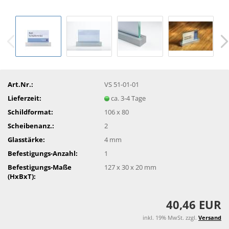
Art.Nr.:
VS 51-01-01
Lieferzeit:
ca. 3-4 Tage
Schildformat:
106 x 80
Scheibenanz.:
2
Glasstärke:
4 mm
Befestigungs-Anzahl:
1
Befestigungs-Maße
127 x 30 x 20 mm
(HxBxT):
40,46 EUR
inkl. 19% MwSt. zzgl.
Versand