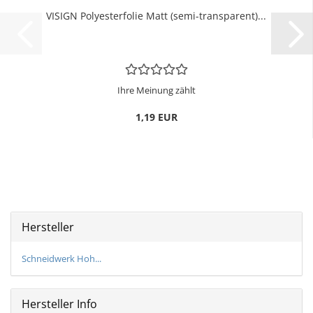
VI­SIGN Po­ly­es­ter­fo­lie Matt (semi-​trans­pa­rent)...
Ihre Meinung zählt
1,19 EUR
Hersteller
Schneidwerk Hoh...
Hersteller Info