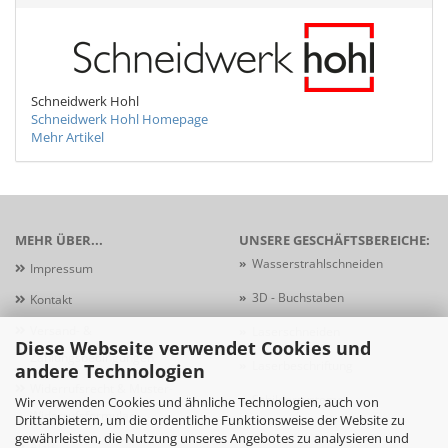
Schneidwerk Hohl
Schneidwerk Hohl Homepage
Mehr Artikel
MEHR ÜBER...
UNSERE GESCHÄFTSBEREICHE:
»
Wasserstrahlschneiden
Impressum
»
3D - Buchstaben
Kontakt
Versand- &
»
Laserschneiden
Diese Webseite verwendet Cookies und
Zahlungsbedingungen
»
Laserbeschriftung
andere Technologien
Widerrufsrecht & Muster-
»
Schildersysteme
Wir verwenden Cookies und ähnliche Technologien, auch von
Widerrufsformular
Drittanbietern, um die ordentliche Funktionsweise der Website zu
gewährleisten, die Nutzung unseres Angebotes zu analysieren und
AGB