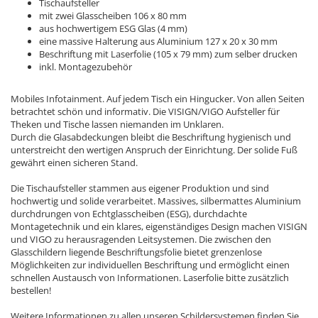
Tischaufsteller
mit zwei Glasscheiben 106 x 80 mm
aus hochwertigem ESG Glas (4 mm)
eine massive Halterung aus Aluminium 127 x 20 x 30 mm
Beschriftung mit Laserfolie (105 x 79 mm) zum selber drucken
inkl. Montagezubehör
Mobiles Infotainment. Auf jedem Tisch ein Hingucker. Von allen Seiten
betrachtet schön und informativ. Die VISIGN/VIGO Aufsteller für
Theken und Tische lassen niemanden im Unklaren.
Durch die Glasabdeckungen bleibt die Beschriftung hygienisch und
unterstreicht den wertigen Anspruch der Einrichtung. Der solide Fuß
gewährt einen sicheren Stand.
Die Tischaufsteller stammen aus eigener Produktion und sind
hochwertig und solide verarbeitet. Massives, silbermattes Aluminium
durchdrungen von Echtglasscheiben (ESG), durchdachte
Montagetechnik und ein klares, eigenständiges Design machen VISIGN
und VIGO zu herausragenden Leitsystemen. Die zwischen den
Glasschildern liegende Beschriftungsfolie bietet grenzenlose
Möglichkeiten zur individuellen Beschriftung und ermöglicht einen
schnellen Austausch von Informationen. Laserfolie bitte zusätzlich
bestellen!
Weitere Informationen zu allen unseren Schildersystemen finden Sie