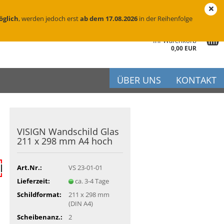
eutschland
Login
Merkzettel
öglich
, werden jedoch erst
ab dem 17.08.2026
in der Reihenfolge
Ihr Warenkorb
0,00 EUR
ÜBER UNS
KONTAKT
VI­SIGN Wand­schild Glas
r
211 x 298 mm A4 hoch
iftung
flege
Art.Nr.:
VS 23-01-01
Lieferzeit:
ca. 3-4 Tage
Schildformat:
211 x 298 mm
(DIN A4)
Scheibenanz.:
2