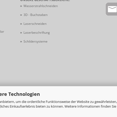
»
Wasserstrahlschneiden
»
3D - Buchstaben
»
Laserschneiden
lar
»
Laserbeschriftung
»
Schildersysteme
ere Technologien
nbietern, um die ordentliche Funktionsweise der Website zu gewährleisten,
ches Einkaufserlebnis bieten zu können. Weitere Informationen finden Sie 