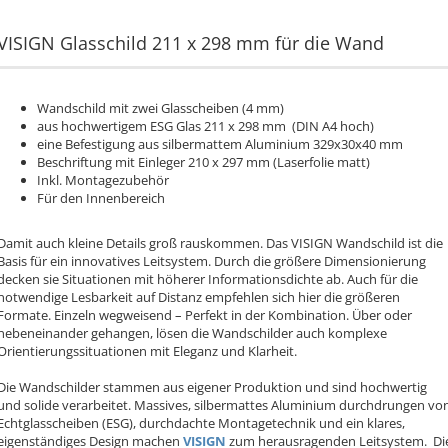
VISIGN Glasschild 211 x 298 mm für die Wand
Wandschild mit zwei Glasscheiben (4 mm)
aus hochwertigem ESG Glas 211 x 298 mm (DIN A4 hoch)
eine Befestigung aus silbermattem Aluminium 329x30x40 mm
Beschriftung mit Einleger 210 x 297 mm (Laserfolie matt)
Inkl. Montagezubehör
Für den Innenbereich
Damit auch kleine Details groß rauskommen. Das VISIGN Wandschild ist die
Basis für ein innovatives Leitsystem. Durch die größere Dimensionierung
decken sie Situationen mit höherer Informationsdichte ab. Auch für die
notwendige Lesbarkeit auf Distanz empfehlen sich hier die größeren
Formate. Einzeln wegweisend – Perfekt in der Kombination. Über oder
nebeneinander gehangen, lösen die Wandschilder auch komplexe
Orientierungssituationen mit Eleganz und Klarheit.
Die Wandschilder stammen aus eigener Produktion und sind hochwertig
und solide verarbeitet. Massives, silbermattes Aluminium durchdrungen vo
Echtglasscheiben (ESG), durchdachte Montagetechnik und ein klares,
eigenständiges Design machen
VISIGN
zum herausragenden Leitsystem. Di