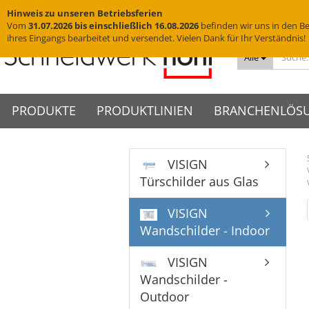
Hinweis zu unseren Betriebsferien
Vom
31.07.2026 bis einschließlich 16.08.2026
befinden wir uns in den Be
ihres Eingangs bearbeitet und versendet. Vielen Dank für Ihr Verständnis!
Alle
PRODUKTE
PRODUKTLINIEN
BRANCHENLÖS
VISIGN
Messingschriftzüge
VISIGN Türschilder aus Glas
Türschilder
VIGO Türschilder
Grab
VINO
Türschilder aus Glas
Edelstahlbuchstaben
VISIGN Wandschilder -
Wandschilder
VIGO Wandschilder - Indoor
Grab
VINO
Hotelschilder
Praxisschilder
Firm
Indoor
Yachtbuchstaben
Deckenhänger
VIGO Wandschilder -
VINO
Zimmernummern
Kanzl
VISIGN
VISIGN Wandschilder -
Outdoor
Hausnummern
Fahnenschilder
Tischaufsteller
Wandschilder - Indoor
Outdoor
VIGO Deckenhänger
Piktogramme
WC-Schilder
VISIGN Deckenhänger
VIGO Fahnenschilder
Acrylglasbuchstaben
Glasschilder
VISIGN
VISIGN Fahnenschilder
VIGO Tischaufsteller
3D-Logos
Edelstahlschilder
Wandschilder -
VISIGN Tischaufsteller
VIGO Zubehör
Muster
Messingschilder
Outdoor
VISIGN Zubehör
Cortenstahlschilder