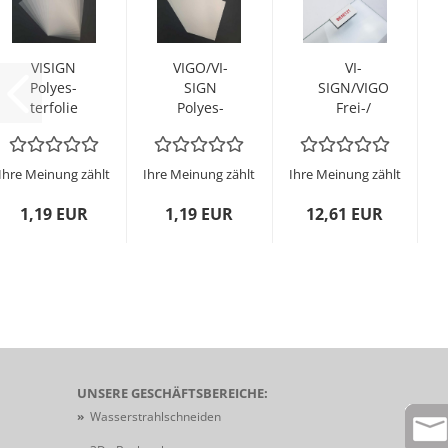
VI­SIGN
VIGO/VI­
VI­
Po­ly­es­
SIGN
SIGN/VIGO
ter­fo­lie
Po­ly­es­
Frei-/
Matt
ter­fo­lie
Besetzt-​​
(semi-​
Weiß
Clip zum
trans­
(de­
Auf­ste­
Ihre Meinung zählt
Ihre Meinung zählt
Ihre Meinung zählt
pa­
ckend)...
cken...
rent)...
1,19 EUR
1,19 EUR
12,61 EUR
UNSERE GESCHÄFTSBEREICHE:
»
Wasserstrahlschneiden