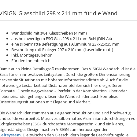
VISIGN Glasschild 298 x 211 mm für die Wand
Wandschild mit zwei Glasscheiben (4 mm)
aus hochwertigem ESG Glas 298 x 211 mm BxH (DIN A4)
eine silbermatte Befestigung aus Aluminium 237x25x35 mm
Beschriftung mit Einleger 297 x 210 mm (Laserfolie matt)
Inkl. Montagezubehör
Für den Innenbereich
Damit auch kleine Details groß rauskommen. Das VISIGN Wandschild ist die
Basis für ein innovatives Leitsystem. Durch die größere Dimensionierung
decken sie Situationen mit höherer Informationsdichte ab. Auch für die
notwendige Lesbarkeit auf Distanz empfehlen sich hier die größeren
Formate. Einzeln wegweisend – Perfekt in der Kombination. Über oder
nebeneinander gehangen, lösen die Wandschilder auch komplexe
Orientierungssituationen mit Eleganz und Klarheit.
Die Wandschilder stammen aus eigener Produktion und sind hochwertig
und solide verarbeitet. Massives, silbermattes Aluminium durchdrungen vo
Echtglasscheiben (ESG), durchdachte Montagetechnik und ein klares,
eigenständiges Design machen VISIGN zum herausragenden
Leitsystem
. Die zwischen den Glasschildern liegende Beschriftungsfolie