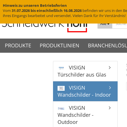
Hinweis zu unseren Betriebsferien
Vom
31.07.2026 bis einschließlich 16.08.2026
befinden wir uns in den Be
ihres Eingangs bearbeitet und versendet. Vielen Dank für Ihr Verständnis!
Alle
PRODUKTE
PRODUKTLINIEN
BRANCHENLÖS
VISIGN
Messingschriftzüge
VISIGN Türschilder aus Glas
Türschilder
VIGO Türschilder
Grab
VINO
Türschilder aus Glas
Edelstahlbuchstaben
VISIGN Wandschilder -
Wandschilder
VIGO Wandschilder - Indoor
Grab
VINO
Hotelschilder
Praxisschilder
Firm
Indoor
Yachtbuchstaben
Deckenhänger
VIGO Wandschilder -
VINO
Zimmernummern
Kanzl
VISIGN
VISIGN Wandschilder -
Outdoor
Hausnummern
Fahnenschilder
Tischaufsteller
Wandschilder - Indoor
Outdoor
VIGO Deckenhänger
Piktogramme
WC-Schilder
VISIGN Deckenhänger
VIGO Fahnenschilder
Acrylglasbuchstaben
Glasschilder
VISIGN
VISIGN Fahnenschilder
VIGO Tischaufsteller
3D-Logos
Edelstahlschilder
Wandschilder -
VISIGN Tischaufsteller
VIGO Zubehör
Muster
Messingschilder
Outdoor
VISIGN Zubehör
Cortenstahlschilder