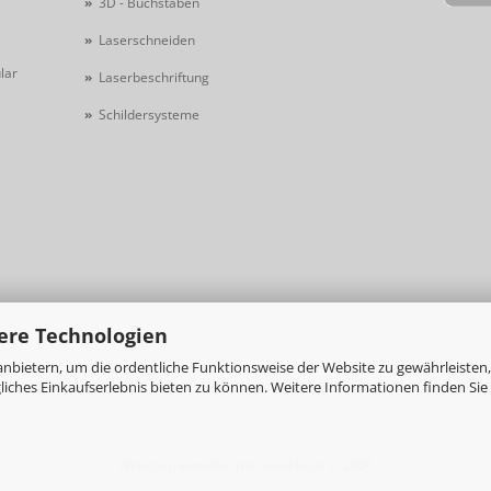
»
3D - Buchstaben
»
Laserschneiden
lar
»
Laserbeschriftung
»
Schildersysteme
ere Technologien
nbietern, um die ordentliche Funktionsweise der Website zu gewährleisten,
ches Einkaufserlebnis bieten zu können. Weitere Informationen finden Sie 
Webshop erstellen
mit Gambio.de © 2026