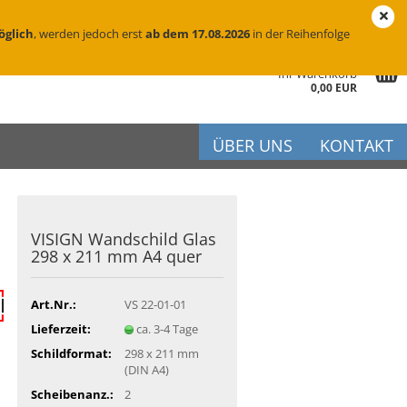
eutschland
Login
Merkzettel
öglich
, werden jedoch erst
ab dem 17.08.2026
in der Reihenfolge
Ihr Warenkorb
0,00 EUR
ÜBER UNS
KONTAKT
VI­SIGN Wand­schild Glas
r
298 x 211 mm A4 quer
iftung
flege
Art.Nr.:
VS 22-01-01
Lieferzeit:
ca. 3-4 Tage
Schildformat:
298 x 211 mm
(DIN A4)
Scheibenanz.:
2