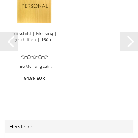
Tür­schild | Mes­sing |
ge­schlif­fen | 160 x...
Ihre Meinung zählt
84,85 EUR
Hersteller