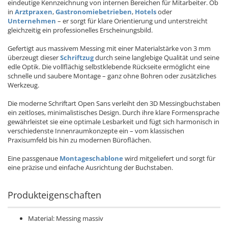
eindeutige Kennzeichnung von internen Bereichen für Mitarbeiter. Ob
in
Arztpraxen
,
Gastronomiebetrieben
,
Hotels
oder
Unternehmen
– er sorgt für klare Orientierung und unterstreicht
gleichzeitig ein professionelles Erscheinungsbild.
Gefertigt aus massivem Messing mit einer Materialstärke von 3 mm
überzeugt dieser
Schriftzug
durch seine langlebige Qualität und seine
edle Optik. Die vollflächig selbstklebende Rückseite ermöglicht eine
schnelle und saubere Montage – ganz ohne Bohren oder zusätzliches
Werkzeug.
Die moderne Schriftart Open Sans verleiht den 3D Messingbuchstaben
ein zeitloses, minimalistisches Design. Durch ihre klare Formensprache
gewährleistet sie eine optimale Lesbarkeit und fügt sich harmonisch in
verschiedenste Innenraumkonzepte ein – vom klassischen
Praxisumfeld bis hin zu modernen Büroflächen.
Eine passgenaue
Montageschablone
wird mitgeliefert und sorgt für
eine präzise und einfache Ausrichtung der Buchstaben.
Produkteigenschaften
Material: Messing massiv