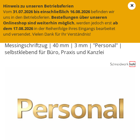
Hinweis zu unseren Betriebsferien
Vom
31.07.2026 bis einschließlich 16.08.2026
befinden wir
uns in den Betriebsferien.
Bestellungen über unseren
Onlineshop sind weiterhin möglich
, werden jedoch erst
ab
« Erster
« zurück
weiter »
Letzter »
dem 17.08.2026
in der Reihenfolge ihres Eingangs bearbeitet
und versendet. Vielen Dank für Ihr Verständnis!
31
Artikel in dieser Kategorie
Mes­sing­schrift­zug | 40 mm | 3 mm | "Per­so­nal" |
selbst­kle­bend für Büro, Pra­xis und Kanz­lei