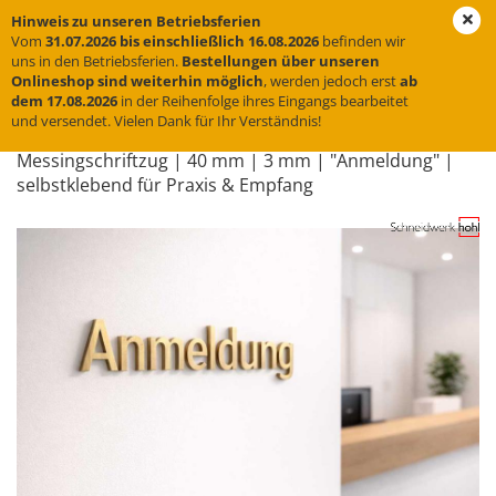
Hinweis zu unseren Betriebsferien
Vom
31.07.2026 bis einschließlich 16.08.2026
befinden wir
uns in den Betriebsferien.
Bestellungen über unseren
Onlineshop sind weiterhin möglich
, werden jedoch erst
ab
« zurück
weiter »
Letzter »
dem 17.08.2026
in der Reihenfolge ihres Eingangs bearbeitet
und versendet. Vielen Dank für Ihr Verständnis!
31
Artikel in dieser Kategorie
Mes­sing­schrift­zug | 40 mm | 3 mm | "An­mel­dung" |
selbst­kle­bend für Pra­xis & Emp­fang