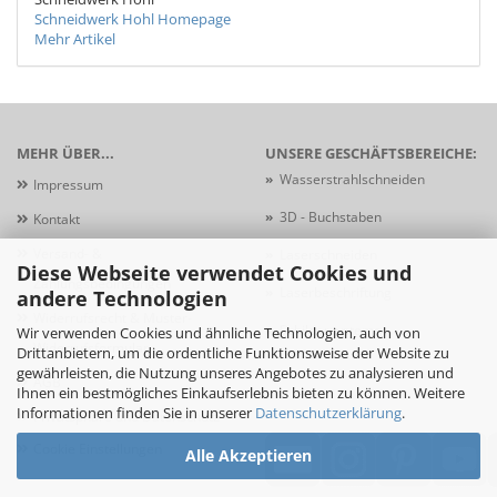
Schneidwerk Hohl Homepage
Mehr Artikel
MEHR ÜBER...
UNSERE GESCHÄFTSBEREICHE:
»
Wasserstrahlschneiden
Impressum
»
3D - Buchstaben
Kontakt
Versand- &
»
Laserschneiden
Diese Webseite verwendet Cookies und
Zahlungsbedingungen
»
Laserbeschriftung
andere Technologien
Widerrufsrecht & Muster-
»
Schildersysteme
Wir verwenden Cookies und ähnliche Technologien, auch von
Widerrufsformular
Drittanbietern, um die ordentliche Funktionsweise der Website zu
gewährleisten, die Nutzung unseres Angebotes zu analysieren und
AGB
Ihnen ein bestmögliches Einkaufserlebnis bieten zu können. Weitere
Informationen finden Sie in unserer
Datenschutzerklärung
.
Privatsphäre und Datenschutz
Cookie Einstellungen
Alle Akzeptieren