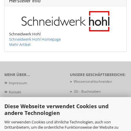
Hersteller Info
Schneidwerk Hohl
Schneidwerk Hohl Homepage
Mehr Artikel
MEHR ÜBER...
UNSERE GESCHÄFTSBEREICHE:
»
Wasserstrahlschneiden
Impressum
»
3D - Buchstaben
Kontakt
Versand- &
»
Laserschneiden
Diese Webseite verwendet Cookies und
Zahlungsbedingungen
»
Laserbeschriftung
andere Technologien
Widerrufsrecht & Muster-
»
Schildersysteme
Wir verwenden Cookies und ähnliche Technologien, auch von
Widerrufsformular
Drittanbietern, um die ordentliche Funktionsweise der Website zu