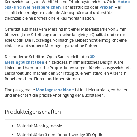
Kennzeichnung von Wohlfühl- und Erholungsbereichen. Ob in
Hotels
,
Spa- und Wellnessbereichen
, Fitnessstudios oder
Praxen
– er
schafft eine ruhige, einladende Atmosphäre und unterstützt
gleichzeitig eine professionelle Raumorganisation.
Gefertigt aus massivem Messing mit einer Materialstärke von 3 mm
überzeugt der Schriftzug durch seine langlebige Qualität und seine
edle Optik. Die rückseitige, vollflächige Klebeschicht ermöglicht eine
einfache und saubere Montage – ganz ohne Bohren.
Die moderne Schriftart Open Sans verleiht den
3D
Messingbuchstaben
ein zeitloses, minimalistisches Design. Klare
Linien und harmonische Proportionen sorgen für eine ausgezeichnete
Lesbarkeit und machen den Schriftzug zu einem stilvollen Akzent in
Ruhebereichen, Fluren und Innenräumen.
Eine passgenaue
Montageschablone
ist im Lieferumfang enthalten
und erleichtert die präzise Anbringung der Buchstaben.
Produkteigenschaften
Material: Messing massiv
Materialstärke: 3 mm für hochwertige 3D-Optik