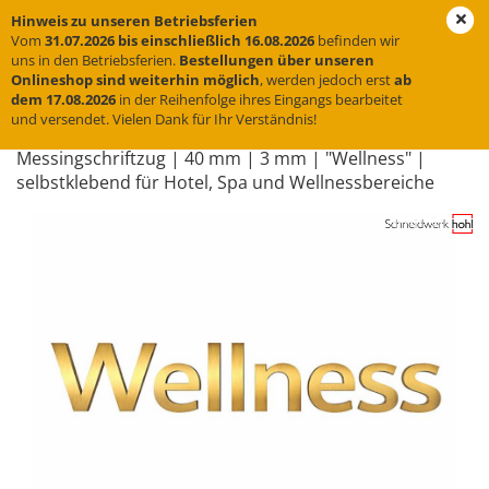
Hinweis zu unseren Betriebsferien
Vom
31.07.2026 bis einschließlich 16.08.2026
befinden wir
uns in den Betriebsferien.
Bestellungen über unseren
Onlineshop sind weiterhin möglich
, werden jedoch erst
ab
« Erster
« zurück
weiter »
Letzter »
dem 17.08.2026
in der Reihenfolge ihres Eingangs bearbeitet
und versendet. Vielen Dank für Ihr Verständnis!
31
Artikel in dieser Kategorie
Mes­sing­schrift­zug | 40 mm | 3 mm | "Well­ness" |
selbst­kle­bend für Hotel, Spa und Well­ness­be­rei­che