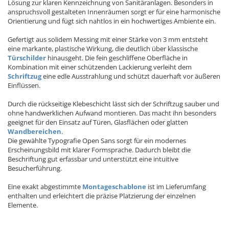
Lösung zur klaren Kennzeichnung von Sanitäranlagen. Besonders in
anspruchsvoll gestalteten Innenräumen sorgt er für eine harmonische
Orientierung und fügt sich nahtlos in ein hochwertiges Ambiente ein.
Gefertigt aus solidem Messing mit einer Stärke von 3 mm entsteht
eine markante, plastische Wirkung, die deutlich über klassische
Türschilder
hinausgeht. Die fein geschliffene Oberfläche in
Kombination mit einer schützenden Lackierung verleiht dem
Schriftzug
eine edle Ausstrahlung und schützt dauerhaft vor äußeren
Einflüssen.
Durch die rückseitige Klebeschicht lässt sich der Schriftzug sauber und
ohne handwerklichen Aufwand montieren. Das macht ihn besonders
geeignet für den Einsatz auf Türen, Glasflächen oder glatten
Wandbereichen
.
Die gewählte Typografie Open Sans sorgt für ein modernes
Erscheinungsbild mit klarer Formsprache. Dadurch bleibt die
Beschriftung gut erfassbar und unterstützt eine intuitive
Besucherführung.
Eine exakt abgestimmte
Montageschablone
ist im Lieferumfang
enthalten und erleichtert die präzise Platzierung der einzelnen
Elemente.