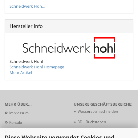
Schneidwerk Hoh...
Hersteller Info
Schneidwerk Hohl
Schneidwerk Hohl Homepage
Mehr Artikel
MEHR ÜBER...
UNSERE GESCHÄFTSBEREICHE:
»
Wasserstrahlschneiden
Impressum
»
3D - Buchstaben
Kontakt
Versand- &
»
Laserschneiden
Diese Webseite verwendet Cookies und