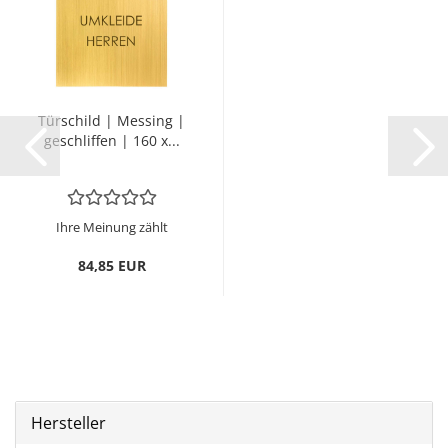
Tür­schild | Mes­sing |
ge­schlif­fen | 160 x...
Ihre Meinung zählt
84,85 EUR
Hersteller