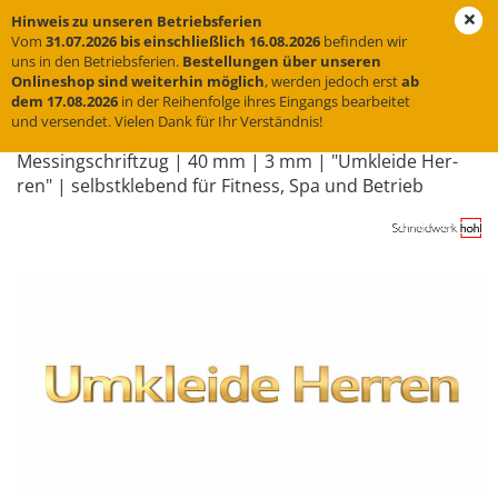
Hinweis zu unseren Betriebsferien
Vom
31.07.2026 bis einschließlich 16.08.2026
befinden wir
uns in den Betriebsferien.
Bestellungen über unseren
Onlineshop sind weiterhin möglich
, werden jedoch erst
ab
« Erster
« zurück
weiter »
Letzter »
dem 17.08.2026
in der Reihenfolge ihres Eingangs bearbeitet
und versendet. Vielen Dank für Ihr Verständnis!
31
Artikel in dieser Kategorie
Mes­sing­schrift­zug | 40 mm | 3 mm | "Um­klei­de Her­
ren" | selbst­kle­bend für Fit­ness, Spa und Be­trieb