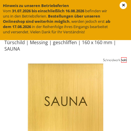
Hinweis zu unseren Betriebsferien
Vom
31.07.2026 bis einschließlich 16.08.2026
befinden wir
uns in den Betriebsferien.
Bestellungen über unseren
Onlineshop sind weiterhin möglich
, werden jedoch erst
ab
« Erster
« zurück
weiter »
Letzter »
dem 17.08.2026
in der Reihenfolge ihres Eingangs bearbeitet
und versendet. Vielen Dank für Ihr Verständnis!
31
Artikel in dieser Kategorie
Tür­schild | Mes­sing | ge­schlif­fen | 160 x 160 mm |
SAUNA