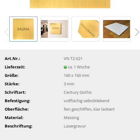
Art.Nr.:
VN T2-021
Lieferzeit:
ca. 1 Woche
Größe:
160 x 160 mm
Stärke:
3 mm
Schriftart:
Century Gothic
Befestigung:
vollflächig selbstklebend
Oberfläche:
fein geschliffen, klar lackiert
Material:
Messing
Beschriftung:
Lasergravur