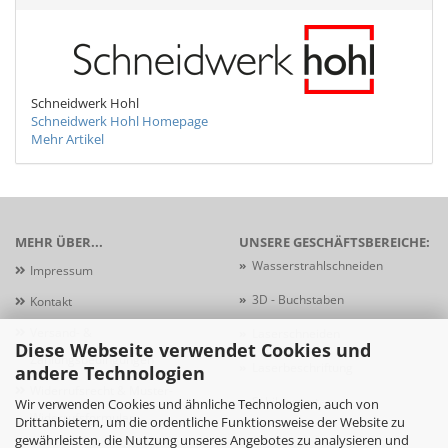
Schneidwerk Hohl
Schneidwerk Hohl Homepage
Mehr Artikel
MEHR ÜBER...
UNSERE GESCHÄFTSBEREICHE:
»
Wasserstrahlschneiden
Impressum
»
3D - Buchstaben
Kontakt
Versand- &
»
Laserschneiden
Diese Webseite verwendet Cookies und
Zahlungsbedingungen
»
Laserbeschriftung
andere Technologien
Widerrufsrecht & Muster-
»
Schildersysteme
Wir verwenden Cookies und ähnliche Technologien, auch von
Widerrufsformular
Drittanbietern, um die ordentliche Funktionsweise der Website zu
gewährleisten, die Nutzung unseres Angebotes zu analysieren und