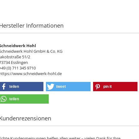
Hersteller Informationen
Schneidwerk Hohl
Schneidwerk Hohl GmbH & Co. KG
Jakobstraße 51/2
73734 Esslingen
+49 (0) 711 345 9710
https://www.schneidwerk-hohl.de
teilen
tweet
pin it
teilen
Kundenrezensionen
Echte Kundenmeinungen helfen allen weiter – vielen Dank für Ihre