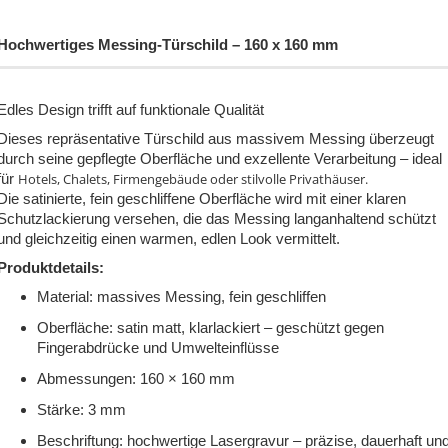
Hochwertiges Messing-Türschild – 160 x 160 mm
Edles Design trifft auf funktionale Qualität
Dieses repräsentative Türschild aus massivem Messing überzeugt
durch seine gepflegte Oberfläche und exzellente Verarbeitung – ideal
Hotels, Chalets, Firmengebäude oder stilvolle Privathäuser.
für
Die satinierte, fein geschliffene Oberfläche wird mit einer klaren
Schutzlackierung versehen, die das Messing langanhaltend schützt
und gleichzeitig einen warmen, edlen Look vermittelt.
Produktdetails:
Material: massives Messing, fein geschliffen
Oberfläche: satin matt, klarlackiert – geschützt gegen
Fingerabdrücke und Umwelteinflüsse
Abmessungen: 160 × 160 mm
Stärke: 3 mm
Beschriftung: hochwertige Lasergravur – präzise, dauerhaft un