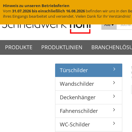
Hinweis zu unseren Betriebsferien
Vom
31.07.2026 bis einschließlich 16.08.2026
befinden wir uns in den Be
ihres Eingangs bearbeitet und versendet. Vielen Dank für Ihr Verständnis!
Alle
PRODUKTE
PRODUKTLINIEN
BRANCHENLÖS
Türschilder
Messingschriftzüge
VISIGN Türschilder aus Glas
Türschilder
VIGO Türschilder
Grab
VINO
Edelstahlbuchstaben
VISIGN Wandschilder -
Wandschilder
VIGO Wandschilder - Indoor
Grab
VINO
Hotelschilder
Praxisschilder
Firm
Wandschilder
Indoor
Yachtbuchstaben
Deckenhänger
VIGO Wandschilder -
VINO
Zimmernummern
Kanzl
VISIGN Wandschilder -
Outdoor
Hausnummern
Fahnenschilder
Tischaufsteller
Deckenhänger
Outdoor
VIGO Deckenhänger
Piktogramme
WC-Schilder
VISIGN Deckenhänger
VIGO Fahnenschilder
Fahnenschilder
Acrylglasbuchstaben
Glasschilder
VISIGN Fahnenschilder
VIGO Tischaufsteller
3D-Logos
Edelstahlschilder
VISIGN Tischaufsteller
VIGO Zubehör
WC-Schilder
Muster
Messingschilder
VISIGN Zubehör
Cortenstahlschilder