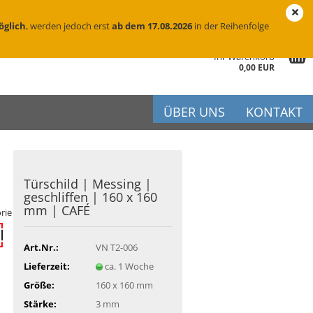
eutschland
Login
Merkzettel
öglich
, werden jedoch erst
ab dem 17.08.2026
in der Reihenfolge
Ihr Warenkorb
0,00 EUR
ÜBER UNS
KONTAKT
Tür­schild | Mes­sing |
r
ge­schlif­fen | 160 x 160
mm | CAFÉ
iftung
rie
flege
Art.Nr.:
VN T2-006
Lieferzeit:
ca. 1 Woche
Größe:
160 x 160 mm
Stärke:
3 mm