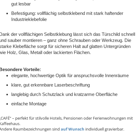
gut lesbar
Befestigung: vollflächig selbstklebend mit stark haftender
Industrieklebefolie
Dank der vollflächigen Selbstklebung lässt sich das Türschild schnell
und sauber montieren – ganz ohne Schrauben oder Werkzeug. Die
starke Klebefläche sorgt für sicheren Halt auf glatten Untergründen
wie Holz, Glas, Metall oder lackierten Flächen.
Besondere Vorteile:
elegante, hochwertige Optik für anspruchsvolle Innenräume
klare, gut erkennbare Laserbeschriftung
langlebig durch Schutzlack und kratzarme Oberfläche
einfache Montage
„CAFÉ“ – perfekt für stilvolle Hotels, Pensionen oder Ferienwohnungen mit
Kaffeehaus.
Andere Raumbezeichnungen sind
auf Wunsch
individuell gravierbar.