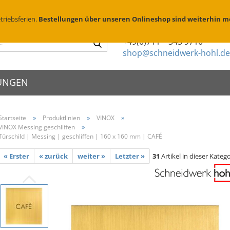
Suchen
D
triebsferien.
Bestellungen über unseren Onlineshop sind weiterhin m
Sie haben Fragen?
Suche...
+49(0)711 – 345 9710
shop@schneidwerk-hohl.de
UNGEN
»
»
»
Startseite
Produktlinien
VINOX
»
VINOX Messing geschliffen
schilder
X Edelstahl
Metallsprühschablonen
Zierköpfe
Türschild | Messing | geschliffen | 160 x 160 mm | CAFÉ
schriften
X Messing geschliffen
Sprühschablonen Edelstahl
Abstandhalte
enschilder
X Messing brüniert
Brennschablonen für Holz
Folienbeschr
eischilder
« Erster
« zurück
weiter »
Letzter »
31
Artikel in dieser Katego
Parkplatzschablonen
Montage & P