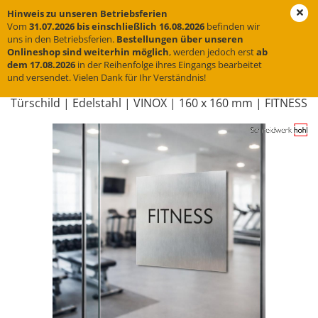
Hinweis zu unseren Betriebsferien
Vom
31.07.2026 bis einschließlich 16.08.2026
befinden wir
uns in den Betriebsferien.
Bestellungen über unseren
Onlineshop sind weiterhin möglich
, werden jedoch erst
ab
« Erster
« zurück
weiter »
Letzter »
dem 17.08.2026
in der Reihenfolge ihres Eingangs bearbeitet
und versendet. Vielen Dank für Ihr Verständnis!
33
Artikel in dieser Kategorie
Tür­schild | Edel­stahl | VINOX | 160 x 160 mm | FIT­NESS