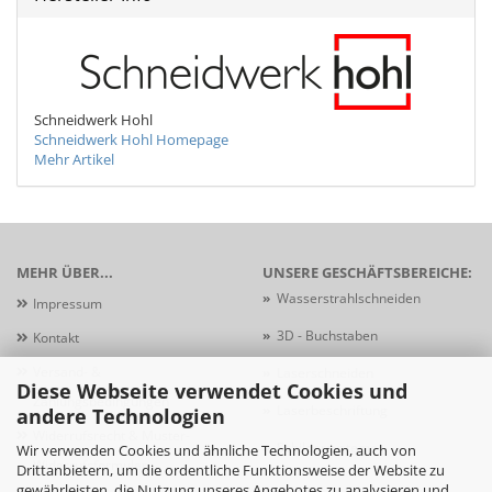
Schneidwerk Hohl
Schneidwerk Hohl Homepage
Mehr Artikel
MEHR ÜBER...
UNSERE GESCHÄFTSBEREICHE:
»
Wasserstrahlschneiden
Impressum
»
3D - Buchstaben
Kontakt
Versand- &
»
Laserschneiden
Diese Webseite verwendet Cookies und
Zahlungsbedingungen
»
Laserbeschriftung
andere Technologien
Widerrufsrecht & Muster-
»
Schildersysteme
Wir verwenden Cookies und ähnliche Technologien, auch von
Widerrufsformular
Drittanbietern, um die ordentliche Funktionsweise der Website zu
gewährleisten, die Nutzung unseres Angebotes zu analysieren und