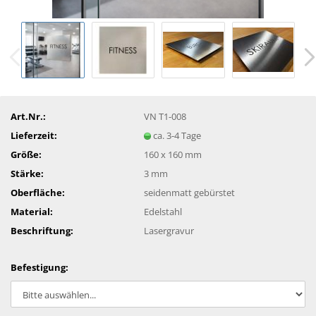
Art.Nr.:
VN T1-008
Lieferzeit:
ca. 3-4 Tage
Größe:
160 x 160 mm
Stärke:
3 mm
Oberfläche:
seidenmatt gebürstet
Material:
Edelstahl
Beschriftung:
Lasergravur
Befestigung: