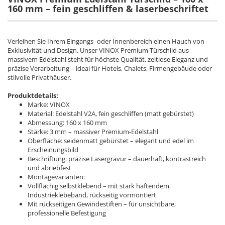
160 mm – fein geschliffen & laserbeschriftet
Verleihen Sie Ihrem Eingangs- oder Innenbereich einen Hauch von
Exklusivität und Design. Unser VINOX Premium Türschild aus
massivem Edelstahl steht für höchste Qualität, zeitlose Eleganz und
präzise Verarbeitung – ideal für Hotels, Chalets, Firmengebäude oder
stilvolle Privathäuser.
Produktdetails:
Marke: VINOX
Material: Edelstahl V2A, fein geschliffen (matt gebürstet)
Abmessung: 160 x 160 mm
Stärke: 3 mm – massiver Premium-Edelstahl
Oberfläche: seidenmatt gebürstet – elegant und edel im
Erscheinungsbild
Beschriftung: präzise Lasergravur – dauerhaft, kontrastreich
und abriebfest
Montagevarianten:
Vollflächig selbstklebend – mit stark haftendem
Industrieklebeband, rückseitig vormontiert
Mit rückseitigen Gewindestiften – für unsichtbare,
professionelle Befestigung