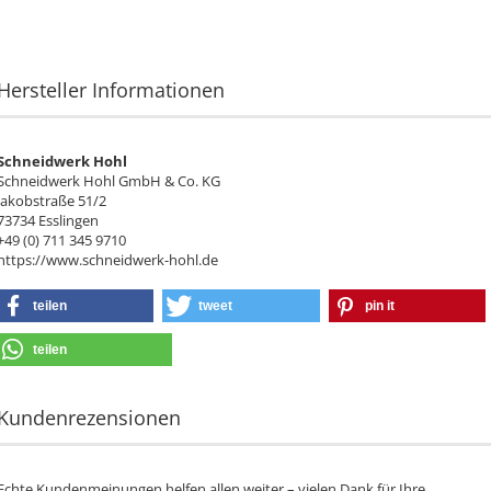
Hersteller Informationen
Schneidwerk Hohl
Schneidwerk Hohl GmbH & Co. KG
Jakobstraße 51/2
73734 Esslingen
+49 (0) 711 345 9710
https://www.schneidwerk-hohl.de
teilen
tweet
pin it
teilen
Kundenrezensionen
Echte Kundenmeinungen helfen allen weiter – vielen Dank für Ihre