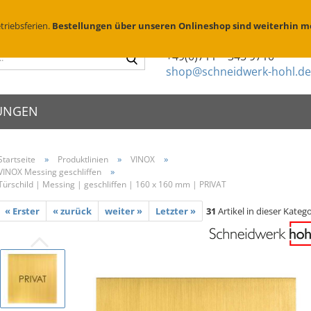
Suchen
D
triebsferien.
Bestellungen über unseren Onlineshop sind weiterhin m
Sie haben Fragen?
Suche...
+49(0)711 – 345 9710
shop@schneidwerk-hohl.de
UNGEN
»
»
»
Startseite
Produktlinien
VINOX
»
VINOX Messing geschliffen
schilder
X Edelstahl
Metallsprühschablonen
Zierköpfe
Türschild | Messing | geschliffen | 160 x 160 mm | PRIVAT
schriften
X Messing geschliffen
Sprühschablonen Edelstahl
Abstandhalte
enschilder
X Messing brüniert
Brennschablonen für Holz
Folienbeschr
eischilder
« Erster
« zurück
weiter »
Letzter »
31
Artikel in dieser Katego
Parkplatzschablonen
Montage & P