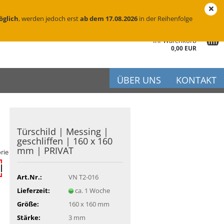
eutschland
Login
Merkzettel
öglich
, werden jedoch erst
ab dem 17.08.2026
in der Reihenfolge
Ihr Warenkorb
0,00 EUR
ÜBER UNS
KONTAKT
Tür­schild | Mes­sing |
r
ge­schlif­fen | 160 x 160
mm | PRI­VAT
iftung
rie
flege
Art.Nr.:
VN T2-016
Lieferzeit:
ca. 1 Woche
Größe:
160 x 160 mm
Stärke:
3 mm