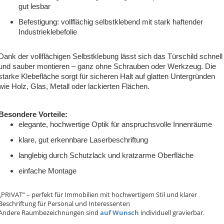
gut lesbar
Befestigung: vollflächig selbstklebend mit stark haftender
Industrieklebefolie
Dank der vollflächigen Selbstklebung lässt sich das Türschild schnell
und sauber montieren – ganz ohne Schrauben oder Werkzeug. Die
starke Klebefläche sorgt für sicheren Halt auf glatten Untergründen
wie Holz, Glas, Metall oder lackierten Flächen.
Besondere Vorteile:
elegante, hochwertige Optik für anspruchsvolle Innenräume
klare, gut erkennbare Laserbeschriftung
langlebig durch Schutzlack und kratzarme Oberfläche
einfache Montage
„PRIVAT“ – perfekt für Immobilien mit hochwertigem Stil und klarer
Beschriftung für Personal und Interessenten
Andere Raumbezeichnungen sind
auf Wunsch
individuell gravierbar.