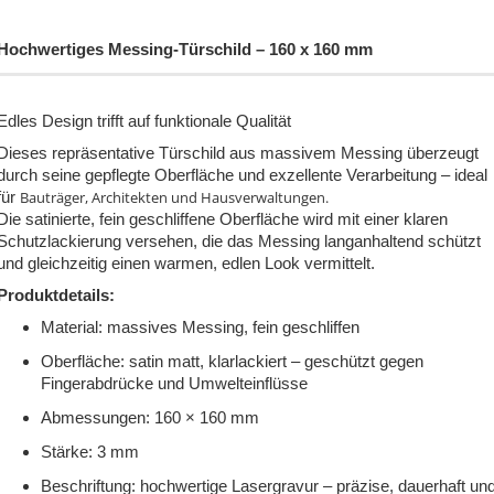
Hochwertiges Messing-Türschild – 160 x 160 mm
Edles Design trifft auf funktionale Qualität
Dieses repräsentative Türschild aus massivem Messing überzeugt
durch seine gepflegte Oberfläche und exzellente Verarbeitung – ideal
Bauträger, Architekten und Hausverwaltungen.
für
Die satinierte, fein geschliffene Oberfläche wird mit einer klaren
Schutzlackierung versehen, die das Messing langanhaltend schützt
und gleichzeitig einen warmen, edlen Look vermittelt.
Produktdetails:
Material: massives Messing, fein geschliffen
Oberfläche: satin matt, klarlackiert – geschützt gegen
Fingerabdrücke und Umwelteinflüsse
Abmessungen: 160 × 160 mm
Stärke: 3 mm
Beschriftung: hochwertige Lasergravur – präzise, dauerhaft un