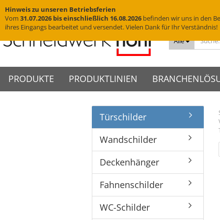
Hinweis zu unseren Betriebsferien
Vom
31.07.2026 bis einschließlich 16.08.2026
befinden wir uns in den Be
ihres Eingangs bearbeitet und versendet. Vielen Dank für Ihr Verständnis!
Alle
PRODUKTE
PRODUKTLINIEN
BRANCHENLÖS
Türschilder
Messingschriftzüge
VISIGN Türschilder aus Glas
Türschilder
VIGO Türschilder
Grab
VINO
Edelstahlbuchstaben
VISIGN Wandschilder -
Wandschilder
VIGO Wandschilder - Indoor
Grab
VINO
Hotelschilder
Praxisschilder
Firm
Wandschilder
Indoor
Yachtbuchstaben
Deckenhänger
VIGO Wandschilder -
VINO
Zimmernummern
Kanzl
VISIGN Wandschilder -
Outdoor
Hausnummern
Fahnenschilder
Tischaufsteller
Deckenhänger
Outdoor
VIGO Deckenhänger
Piktogramme
WC-Schilder
VISIGN Deckenhänger
VIGO Fahnenschilder
Fahnenschilder
Acrylglasbuchstaben
Glasschilder
VISIGN Fahnenschilder
VIGO Tischaufsteller
3D-Logos
Edelstahlschilder
VISIGN Tischaufsteller
VIGO Zubehör
WC-Schilder
Muster
Messingschilder
VISIGN Zubehör
Cortenstahlschilder