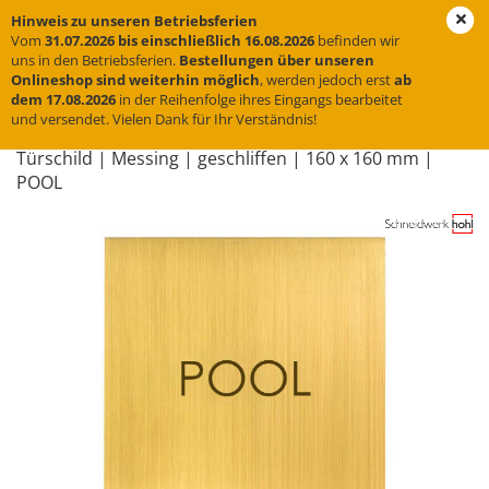
Hinweis zu unseren Betriebsferien
Vom
31.07.2026 bis einschließlich 16.08.2026
befinden wir
uns in den Betriebsferien.
Bestellungen über unseren
Onlineshop sind weiterhin möglich
, werden jedoch erst
ab
« Erster
« zurück
weiter »
Letzter »
dem 17.08.2026
in der Reihenfolge ihres Eingangs bearbeitet
und versendet. Vielen Dank für Ihr Verständnis!
31
Artikel in dieser Kategorie
Tür­schild | Mes­sing | ge­schlif­fen | 160 x 160 mm |
POOL