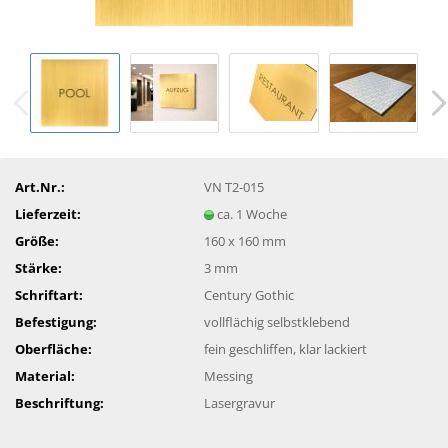
Art.Nr.:
VN T2-015
Lieferzeit:
ca. 1 Woche
Größe:
160 x 160 mm
Stärke:
3 mm
Schriftart:
Century Gothic
Befestigung:
vollflächig selbstklebend
Oberfläche:
fein geschliffen, klar lackiert
Material:
Messing
Beschriftung:
Lasergravur