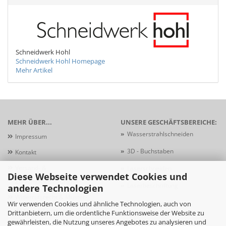
Schneidwerk Hohl
Schneidwerk Hohl Homepage
Mehr Artikel
MEHR ÜBER...
UNSERE GESCHÄFTSBEREICHE:
»
Wasserstrahlschneiden
Impressum
»
3D - Buchstaben
Kontakt
Versand- &
»
Laserschneiden
Diese Webseite verwendet Cookies und
Zahlungsbedingungen
»
Laserbeschriftung
andere Technologien
Widerrufsrecht & Muster-
»
Schildersysteme
Wir verwenden Cookies und ähnliche Technologien, auch von
Widerrufsformular
Drittanbietern, um die ordentliche Funktionsweise der Website zu
gewährleisten, die Nutzung unseres Angebotes zu analysieren und