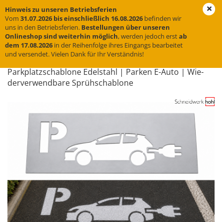
Hinweis zu unseren Betriebsferien
Vom
31.07.2026 bis einschließlich 16.08.2026
befinden wir
uns in den Betriebsferien.
Bestellungen über unseren
Onlineshop sind weiterhin möglich
, werden jedoch erst
ab
« zurück
weiter »
Letzter »
dem 17.08.2026
in der Reihenfolge ihres Eingangs bearbeitet
und versendet. Vielen Dank für Ihr Verständnis!
5
Artikel in dieser Kategorie
Park­platz­scha­blo­ne Edel­stahl | Par­ken E-​Auto | Wie­
der­ver­wend­ba­re Sprüh­scha­blo­ne