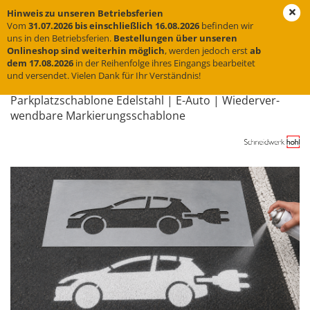
Hinweis zu unseren Betriebsferien
Vom
31.07.2026 bis einschließlich 16.08.2026
befinden wir
uns in den Betriebsferien.
Bestellungen über unseren
Onlineshop sind weiterhin möglich
, werden jedoch erst
ab
weiter »
Letzter »
dem 17.08.2026
in der Reihenfolge ihres Eingangs bearbeitet
und versendet. Vielen Dank für Ihr Verständnis!
5
Artikel in dieser Kategorie
Park­platz­scha­blo­ne Edel­stahl | E-​Auto | Wie­der­ver­
wend­ba­re Mar­kie­rungs­scha­blo­ne