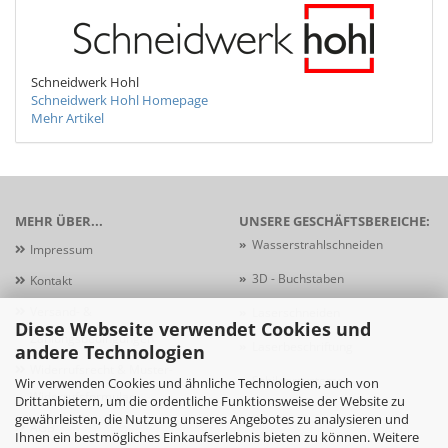
Schneidwerk Hohl
Schneidwerk Hohl Homepage
Mehr Artikel
MEHR ÜBER...
UNSERE GESCHÄFTSBEREICHE:
»
Wasserstrahlschneiden
Impressum
»
3D - Buchstaben
Kontakt
Versand- &
»
Laserschneiden
Diese Webseite verwendet Cookies und
Zahlungsbedingungen
»
Laserbeschriftung
andere Technologien
Widerrufsrecht & Muster-
»
Schildersysteme
Wir verwenden Cookies und ähnliche Technologien, auch von
Widerrufsformular
Drittanbietern, um die ordentliche Funktionsweise der Website zu
gewährleisten, die Nutzung unseres Angebotes zu analysieren und
AGB
Ihnen ein bestmögliches Einkaufserlebnis bieten zu können. Weitere