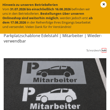
Hinweis zu unseren Betriebsferien
Vom
31.07.2026 bis einschließlich 16.08.2026
befinden wir
uns in den Betriebsferien.
Bestellungen über unseren
Onlineshop sind weiterhin möglich
, werden jedoch erst
ab
« Erster
« zurück
weiter »
dem 17.08.2026
in der Reihenfolge ihres Eingangs bearbeitet
und versendet. Vielen Dank für Ihr Verständnis!
5
Artikel in dieser Kategorie
Park­platz­scha­blo­ne Edel­stahl | Mit­ar­bei­ter | Wie­der­
ver­wend­bar