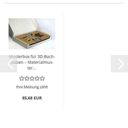
Mus­ter­box für 3D-​Buch­
sta­ben – Ma­te­ri­al­mus­
ter...
Ihre Meinung zählt
85,68 EUR