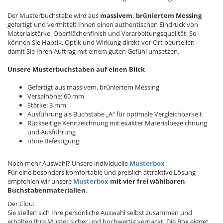
Der Musterbuchstabe wird aus
massivem, brüniertem Messing
gefertigt und vermittelt Ihnen einen authentischen Eindruck von
Materialstärke, Oberflächenfinish und Verarbeitungsqualität. So
können Sie Haptik, Optik und Wirkung direkt vor Ort beurteilen –
damit Sie Ihren Auftrag mit einem guten Gefühl umsetzen.
Unsere Musterbuchstaben auf einen Blick
Gefertigt aus massivem, brüniertem Messing
Versalhöhe: 60 mm
Stärke: 3 mm
Ausführung als Buchstabe „A“ für optimale Vergleichbarkeit
Rückseitige Kennzeichnung mit exakter Materialbezeichnung
und Ausführung
ohne Befestigung
Noch mehr Auswahl? Unsere individuelle
Musterbox
Für eine besonders komfortable und preislich attraktive Lösung
empfehlen wir unsere
Musterbox
mit vier frei wählbaren
Buchstabenmaterialien
.
Der Clou:
Sie stellen sich Ihre persönliche Auswahl selbst zusammen und
erhalten Ihre Muster sicher und hochwertig verpackt. Die Box eignet