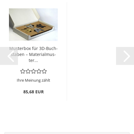
Mus­ter­box für 3D-​Buch­
sta­ben – Ma­te­ri­al­mus­
ter...
Ihre Meinung zählt
85,68 EUR