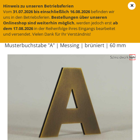
Hinweis zu unseren Betriebsferien
Vom
31.07.2026 bis einschließlich 16.08.2026
befinden wir
uns in den Betriebsferien.
Bestellungen über unseren
Onlineshop sind weiterhin möglich
, werden jedoch erst
ab
« Erster
« zurück
weiter »
Letzter »
dem 17.08.2026
in der Reihenfolge ihres Eingangs bearbeitet
und versendet. Vielen Dank für Ihr Verständnis!
10
Artikel in dieser Kategorie
Mus­ter­buch­sta­be "A" | Mes­sing | brü­niert | 60 mm