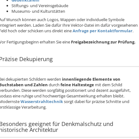
Gedenktafeln
Stiftungs- und Vereinsgebäude
Museums- und Kulturstätten
Auf Wunsch können auch Logos, Wappen oder individuelle Symbole
integriert werden. Laden Sie dafür Ihre Vektor-Datei im dafür vorgesehenen
Feld hoch oder schicken uns direkt eine
Anfrage per Kontaktformular
.
Vor Fertigungsbeginn erhalten Sie eine
Freigabezeichnung zur Prüfung.
Präzise Dekupierung
Bei dekupierten Schildern werden
innenliegende Elemente von
Buchstaben und Zahlen
durch
feine Haltestege
mit dem Schild
verbunden. Diese werden sorgfältig positioniert und dezent ausgeführt,
sodass eine ruhige und hochwertige Gesamtwirkung erhalten bleibt.
Modernste
Wasserstrahltechnik
sorgt dabei für präzise Schnitte und
erstklassige Verarbeitung.
Besonders geeignet für Denkmalschutz und
historische Architektur