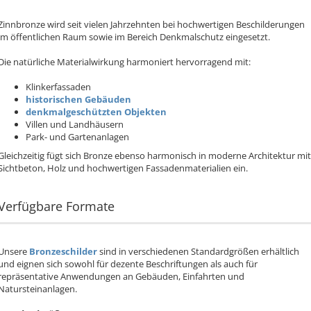
Zinnbronze wird seit vielen Jahrzehnten bei hochwertigen Beschilderungen
im öffentlichen Raum sowie im Bereich Denkmalschutz eingesetzt.
Die natürliche Materialwirkung harmoniert hervorragend mit:
Klinkerfassaden
historischen Gebäuden
denkmalgeschützten Objekten
Villen und Landhäusern
Park- und Gartenanlagen
Gleichzeitig fügt sich Bronze ebenso harmonisch in moderne Architektur mit
Sichtbeton, Holz und hochwertigen Fassadenmaterialien ein.
Verfügbare Formate
Unsere
Bronzeschilder
sind in verschiedenen Standardgrößen erhältlich
und eignen sich sowohl für dezente Beschriftungen als auch für
repräsentative Anwendungen an Gebäuden, Einfahrten und
Natursteinanlagen.