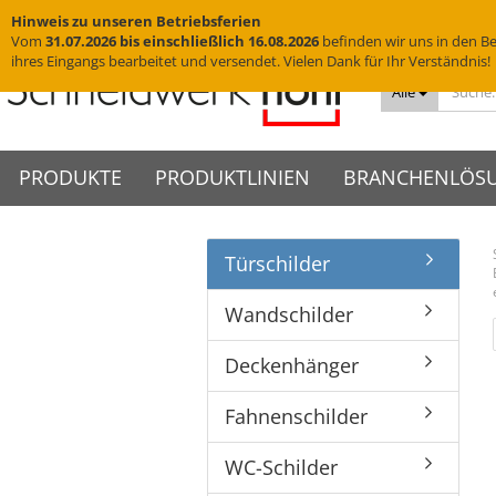
Hinweis zu unseren Betriebsferien
Vom
31.07.2026 bis einschließlich 16.08.2026
befinden wir uns in den Be
ihres Eingangs bearbeitet und versendet. Vielen Dank für Ihr Verständnis!
Alle
PRODUKTE
PRODUKTLINIEN
BRANCHENLÖS
Türschilder
Messingschriftzüge
VISIGN Türschilder aus Glas
Türschilder
VIGO Türschilder
Grab
VINO
Edelstahlbuchstaben
VISIGN Wandschilder -
Wandschilder
VIGO Wandschilder - Indoor
Grab
VINO
Hotelschilder
Praxisschilder
Firm
Wandschilder
Indoor
Yachtbuchstaben
Deckenhänger
VIGO Wandschilder -
VINO
Zimmernummern
Kanzl
VISIGN Wandschilder -
Outdoor
Hausnummern
Fahnenschilder
Tischaufsteller
Deckenhänger
Outdoor
VIGO Deckenhänger
Piktogramme
WC-Schilder
VISIGN Deckenhänger
VIGO Fahnenschilder
Fahnenschilder
Acrylglasbuchstaben
Glasschilder
VISIGN Fahnenschilder
VIGO Tischaufsteller
3D-Logos
Edelstahlschilder
VISIGN Tischaufsteller
VIGO Zubehör
WC-Schilder
Muster
Messingschilder
VISIGN Zubehör
Cortenstahlschilder