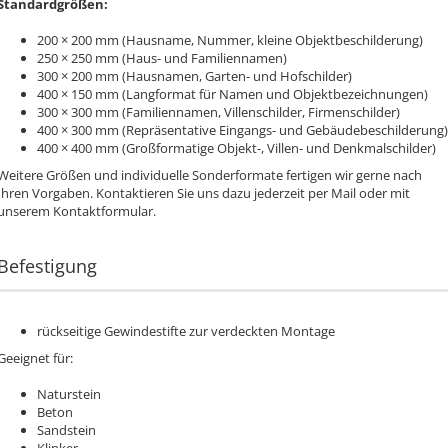
Standardgrößen:
200 × 200 mm (Hausname, Nummer, kleine Objektbeschilderung)
250 × 250 mm (Haus- und Familiennamen)
300 × 200 mm (Hausnamen, Garten- und Hofschilder)
400 × 150 mm (Langformat für Namen und Objektbezeichnungen)
300 × 300 mm (Familiennamen, Villenschilder, Firmenschilder)
400 × 300 mm (Repräsentative Eingangs- und Gebäudebeschilderung)
400 × 400 mm (Großformatige Objekt-, Villen- und Denkmalschilder)
Weitere Größen und individuelle Sonderformate fertigen wir gerne nach
Ihren Vorgaben. Kontaktieren Sie uns dazu jederzeit per Mail oder mit
unserem Kontaktformular.
Befestigung
rückseitige Gewindestifte zur verdeckten Montage
Geeignet für:
Naturstein
Beton
Sandstein