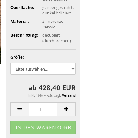
Oberfläche:
glasperlgestrahlt,
dunkel brüniert
Material:
Zinnbronze
massiv
Beschriftung:
dekupiert
(durchbrochen)
Größe:
ab 428,40 EUR
inkl. 19% MwSt. zzgl.
Versand