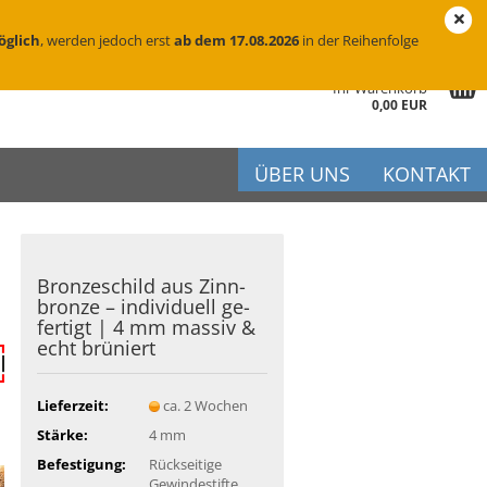
eutschland
Login
Merkzettel
öglich
, werden jedoch erst
ab dem 17.08.2026
in der Reihenfolge
Ihr Warenkorb
0,00 EUR
ÜBER UNS
KONTAKT
Bron­ze­schild aus Zinn­
r
bron­ze – in­di­vi­du­ell ge­
fer­tigt | 4 mm mas­siv &
iftung
echt brü­niert
flege
Lieferzeit:
ca. 2 Wochen
Stärke:
4 mm
Befestigung:
Rückseitige
Gewindestifte