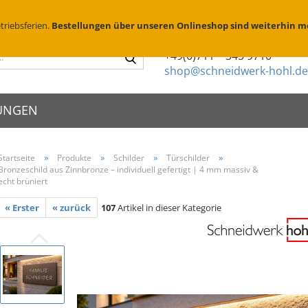
Suchen
D
triebsferien.
Bestellungen über unseren Onlineshop sind weiterhin m
Sie haben Fragen?
Suche...
+49(0)711 – 345 9710
shop@schneidwerk-hohl.de
UNGEN
»
»
»
»
Startseite
Produkte
Schilder
Türschilder
Bronzeschild aus Zinnbronze – individuell gefertigt | 4 mm massiv &
schilder
X Edelstahl
Metallsprühschablonen
Zierköpfe
echt brüniert
schriften
X Messing geschliffen
Sprühschablonen Edelstahl
Abstandhalte
enschilder
X Messing brüniert
« Erster
« zurück
107
Artikel in dieser Kategorie
Brennschablonen für Holz
Folienbeschr
eischilder
Parkplatzschablonen
Montage & P