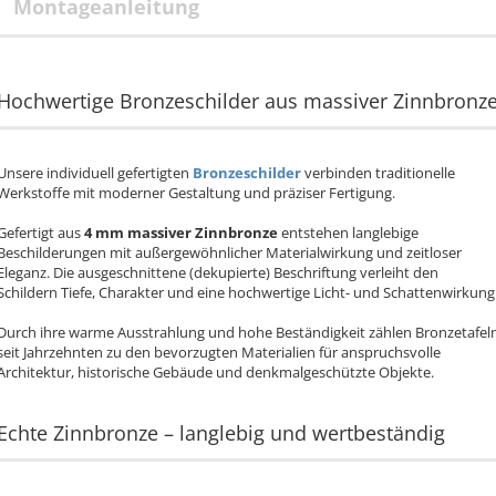
Montageanleitung
Hochwertige Bronzeschilder aus massiver Zinnbronz
Unsere individuell gefertigten
Bronzeschilder
verbinden traditionelle
Werkstoffe mit moderner Gestaltung und präziser Fertigung.
Gefertigt aus
4 mm massiver Zinnbronze
entstehen langlebige
Beschilderungen mit außergewöhnlicher Materialwirkung und zeitloser
Eleganz. Die ausgeschnittene (dekupierte) Beschriftung verleiht den
Schildern Tiefe, Charakter und eine hochwertige Licht- und Schattenwirkung
Durch ihre warme Ausstrahlung und hohe Beständigkeit zählen Bronzetafel
seit Jahrzehnten zu den bevorzugten Materialien für anspruchsvolle
Architektur, historische Gebäude und denkmalgeschützte Objekte.
Echte Zinnbronze – langlebig und wertbeständig