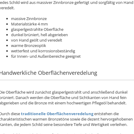
Jedes Schild wird aus massiver Zinnbronze gefertigt und sorgfältig von Hand
veredelt.
massive Zinnbronze
Materialstärke 4 mm
glasperlgestrahlte Oberfläche
dunkel brüniert, hell abgerieben
von Hand geölt und veredelt
warme Bronzeoptik
wetterfest und korrosionsbeständig
für Innen- und Außenbereiche geeignet
Handwerkliche Oberflächenveredelung
Die Oberfläche wird zunächst glasperlgestrahlt und anschließend dunkel
brüniert. Danach werden die Oberfläche und Sichtkanten von Hand fein
abgerieben und die Bronze mit einem hochwertigen Pflegeöl behandelt.
Durch diese
traditionelle Oberflächenveredelung
entstehen die
charakteristischen warmen Bronzetöne sowie die dezent hervorgehobenen
Kanten, die jedem Schild seine besondere Tiefe und Wertigkeit verleihen.