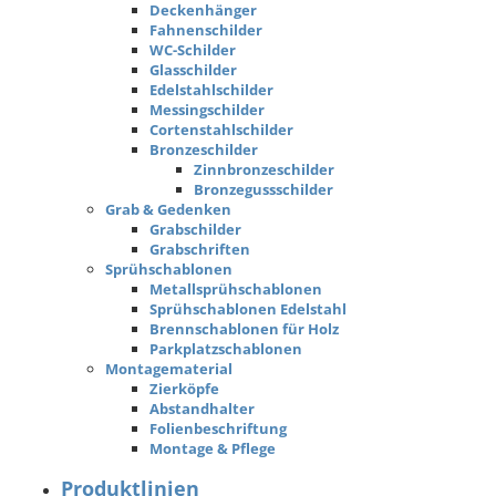
Deckenhänger
Fahnenschilder
WC-Schilder
Glasschilder
Edelstahlschilder
Messingschilder
Cortenstahlschilder
Bronzeschilder
Zinnbronzeschilder
Bronzegussschilder
Grab & Gedenken
Grabschilder
Grabschriften
Sprühschablonen
Metallsprühschablonen
Sprühschablonen Edelstahl
Brennschablonen für Holz
Parkplatzschablonen
Montagematerial
Zierköpfe
Abstandhalter
Folienbeschriftung
Montage & Pflege
Produktlinien