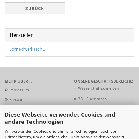
ZURÜCK
Hersteller
Schneidwerk Hoh...
MEHR ÜBER...
UNSERE GESCHÄFTSBEREICHE:
»
Wasserstrahlschneiden
Impressum
»
3D - Buchstaben
Kontakt
Versand- &
»
Laserschneiden
Diese Webseite verwendet Cookies und
Zahlungsbedingungen
»
Laserbeschriftung
andere Technologien
Widerrufsrecht & Muster-
»
Schildersysteme
Wir verwenden Cookies und ähnliche Technologien, auch von
Widerrufsformular
Drittanbietern, um die ordentliche Funktionsweise der Website zu