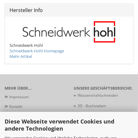
Hersteller Info
Schneidwerk Hohl
Schneidwerk Hohl Homepage
Mehr Artikel
MEHR ÜBER...
UNSERE GESCHÄFTSBEREICHE:
»
Wasserstrahlschneiden
Impressum
»
3D - Buchstaben
Kontakt
Versand- &
»
Laserschneiden
Diese Webseite verwendet Cookies und
Zahlungsbedingungen
»
Laserbeschriftung
andere Technologien
Widerrufsrecht & Muster-
»
Schildersysteme
Wir verwenden Cookies und ähnliche Technologien, auch von