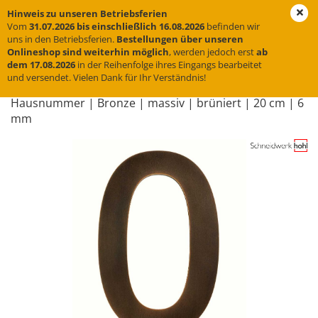
Hinweis zu unseren Betriebsferien
Vom
31.07.2026 bis einschließlich 16.08.2026
befinden wir
uns in den Betriebsferien.
Bestellungen über unseren
Onlineshop sind weiterhin möglich
, werden jedoch erst
ab
« Erster
« zurück
weiter »
Letzter »
dem 17.08.2026
in der Reihenfolge ihres Eingangs bearbeitet
und versendet. Vielen Dank für Ihr Verständnis!
12
Artikel in dieser Kategorie
Haus­num­mer | Bron­ze | mas­siv | brü­niert | 20 cm | 6
mm