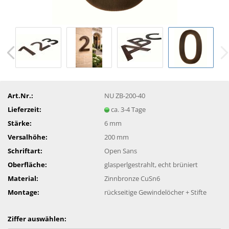
Art.Nr.:
NU ZB-200-40
Lieferzeit:
ca. 3-4 Tage
Stärke:
6 mm
Versalhöhe:
200 mm
Schriftart:
Open Sans
Oberfläche:
glasperlgestrahlt, echt brüniert
Material:
Zinnbronze CuSn6
Montage:
rückseitige Gewindelöcher + Stifte
Ziffer auswählen: