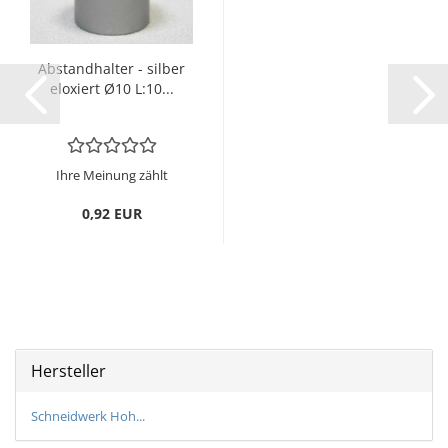
Ab­stand­hal­ter - sil­ber
elo­xiert Ø10 L:10...
Ihre Meinung zählt
0,92 EUR
Hersteller
Schneidwerk Hoh...