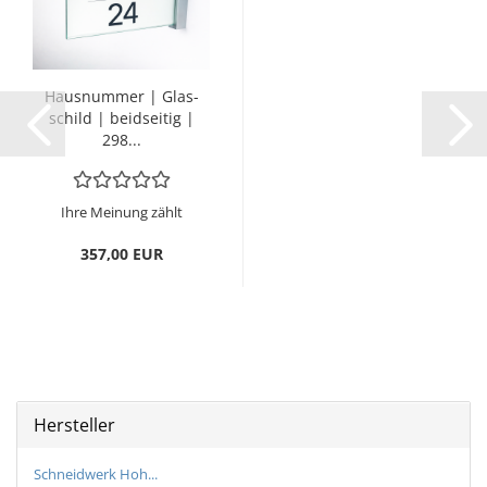
Haus­num­mer | Glas­
schild | beid­sei­tig |
298...
Ihre Meinung zählt
357,00 EUR
Hersteller
Schneidwerk Hoh...