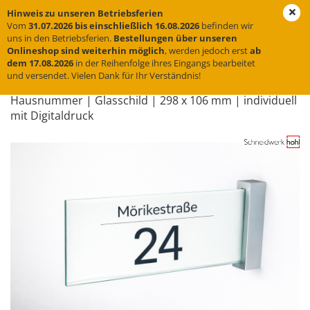
Hinweis zu unseren Betriebsferien
Vom
31.07.2026 bis einschließlich 16.08.2026
befinden wir
uns in den Betriebsferien.
Bestellungen über unseren
Onlineshop sind weiterhin möglich
, werden jedoch erst
ab
« Erster
« zurück
weiter »
dem 17.08.2026
in der Reihenfolge ihres Eingangs bearbeitet
und versendet. Vielen Dank für Ihr Verständnis!
12
Artikel in dieser Kategorie
Haus­num­mer | Glas­schild | 298 x 106 mm | in­di­vi­du­ell
mit Di­gi­tal­druck