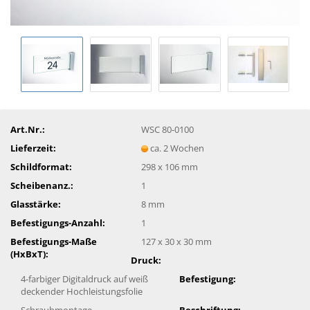
Art.Nr.:
WSC 80-0100
Lieferzeit:
ca. 2 Wochen
Schildformat:
298 x 106 mm
Scheibenanz.:
1
Glasstärke:
8 mm
Befestigungs-Anzahl:
1
Befestigungs-Maße
127 x 30 x 30 mm
(HxBxT):
Druck:
4-farbiger Digitaldruck auf weiß
Befestigung:
deckender Hochleistungsfolie
Schraubmontage
Beschriftung: