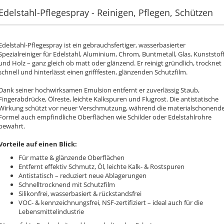
Edelstahl-Pflegespray - Reinigen, Pflegen, Schützen
Edelstahl-Pflegespray ist ein gebrauchsfertiger, wasserbasierter
Spezialreiniger für Edelstahl, Aluminium, Chrom, Buntmetall, Glas, Kunststof
und Holz – ganz gleich ob matt oder glänzend. Er reinigt gründlich, trocknet
schnell und hinterlässt einen grifffesten, glänzenden Schutzfilm.
Dank seiner hochwirksamen Emulsion entfernt er zuverlässig Staub,
Fingerabdrücke, Ölreste, leichte Kalkspuren und Flugrost. Die antistatische
Wirkung schützt vor neuer Verschmutzung, während die materialschonend
Formel auch empfindliche Oberflächen wie Schilder oder Edelstahlrohre
bewahrt.
Vorteile auf einen Blick:
Für matte & glänzende Oberflächen
Entfernt effektiv Schmutz, Öl, leichte Kalk- & Rostspuren
Antistatisch – reduziert neue Ablagerungen
Schnelltrocknend mit Schutzfilm
Silikonfrei, wasserbasiert & rückstandsfrei
VOC- & kennzeichnungsfrei, NSF-zertifiziert – ideal auch für die
Lebensmittelindustrie