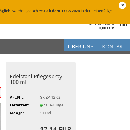
eutschland
Login
Merkzettel
öglich
, werden jedoch erst
ab dem 17.08.2026
in der Reihenfolge
Ihr Warenkorb
0,00 EUR
ÜBER UNS
KONTAKT
Edel­stahl Pfle­ge­spray
r
100 ml
iftung
flege
Art.Nr.:
GR ZP-12-02
Lieferzeit:
ca. 3-4 Tage
Menge:
100 ml
17,14 EUR