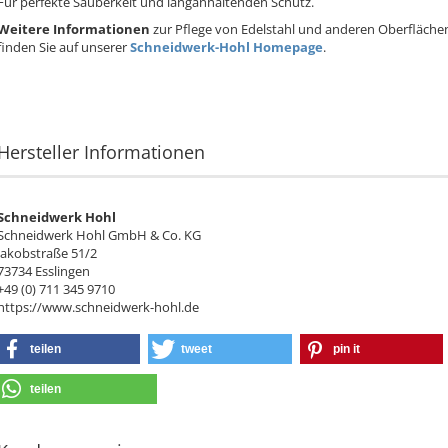
Für perfekte Sauberkeit und langanhaltenden Schutz.
Weitere Informationen
zur Pflege von Edelstahl und anderen Oberfläche
finden Sie auf unserer
Schneidwerk-Hohl Homepage
.
Hersteller Informationen
Schneidwerk Hohl
Schneidwerk Hohl GmbH & Co. KG
Jakobstraße 51/2
73734 Esslingen
+49 (0) 711 345 9710
https://www.schneidwerk-hohl.de
teilen
tweet
pin it
teilen