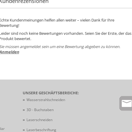
Kundenrezensionen
Echte Kundenmeinungen helfen allen weiter – vielen Dank für Ihre
Bewertung!
Leider sind noch keine Bewertungen vorhanden. Seien Sie der Erste, der das
Produkt bewertet.
Sie müssen angemeldet sein um eine Bewertung abgeben zu können.
Anmelden
UNSERE GESCHÄFTSBEREICHE:
»
Wasserstrahlschneiden
»
3D - Buchstaben
»
Laserschneiden
lar
»
Laserbeschriftung